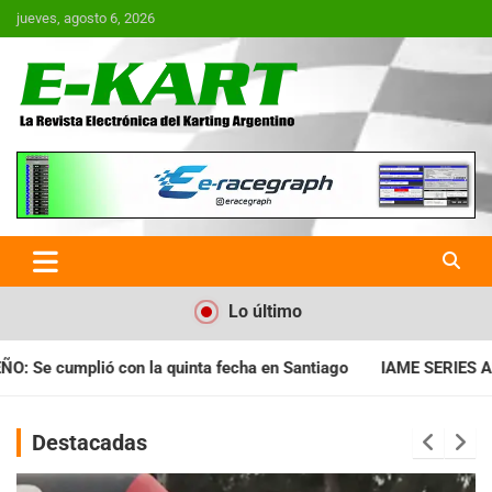
Saltar
jueves, agosto 6, 2026
al
contenido
E-Kart.com.ar | La Revista
Electrónica del Karting en
Argentina
Lo último
cha en Santiago
IAME SERIES ARGENTINA: Horarios para la fec
Destacadas