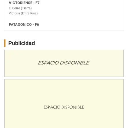
Moto Club Reginense (Tierra)
Gral. E. Godoy (Río Negro)
CSK - F7
Juventud Unida (Tierra)
Humboldt (Santa Fe)
NORESTE SANTAFESINO - F6
Publicidad
Ciudad de Avellaneda (Asfalto)
Avellaneda (Santa Fe)
SUR SANTAFESINO - F4
José Samuel Sánchez (Tierra)
Rufino (Santa Fe)
TUCUMANO - F5
Juan Navarro (Asfalto)
El Timbó (Tucumán)
COBERTURA ESPECIAL DE E-KART.COM.AR
08/09-AGO
IAME SERIES ARGENTINA 6
Ramiro Tot (Asfalto)