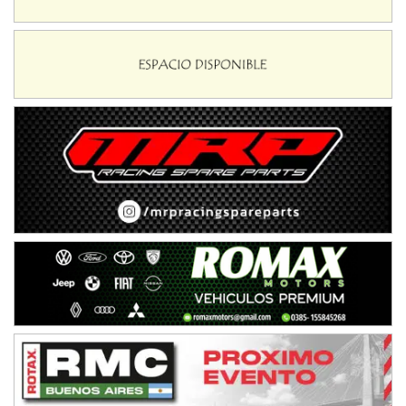
Baradero (Buenos Aires)
KDO - F6
Ciudad de Trenque Lauquen (Asfalto)
Trenque Lauquen (Buenos Aires)
ENTRERRIANO - F6 (POSTERGADA)
Parque de la Velocidad (Asfalto)
Villaguay (Entre Ríos)
VICTORIENSE - F7
El Cerro (Tierra)
Victoria (Entre Ríos)
PATAGONICO - F6
Moto Club Reginense (Tierra)
Gral. E. Godoy (Río Negro)
CSK - F7
Juventud Unida (Tierra)
Humboldt (Santa Fe)
NORESTE SANTAFESINO - F6