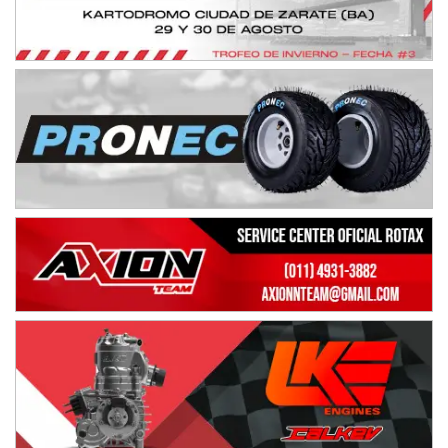
Ciudad de Avellaneda (Asfalto)
Avellaneda (Santa Fe)
SUR SANTAFESINO - F4
José Samuel Sánchez (Tierra)
Rufino (Santa Fe)
TUCUMANO - F5
Juan Navarro (Asfalto)
El Timbó (Tucumán)