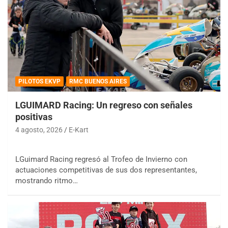
PILOTOS EKVP
RMC BUENOS AIRES
LGUIMARD Racing: Un regreso con señales
positivas
4 agosto, 2026
E-Kart
LGuimard Racing regresó al Trofeo de Invierno con
actuaciones competitivas de sus dos representantes,
mostrando ritmo…