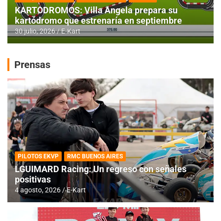
KARTODROMOS: Villa Angela prepara su
kartódromo que estrenaría en septiembre
30 julio, 2026
E-Kart
Prensas
PILOTOS EKVP
RMC BUENOS AIRES
LGUIMARD Racing: Un regreso con señales
positivas
4 agosto, 2026
E-Kart