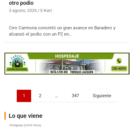
otro podio
3 agosto, 2026
E-Kart
COBERTURA ESPECIAL DE E-KART.COM.AR
Ciro Carmona concretó un gran avance en Baradero y
08/09-AGO
alcanzó el podio con un P2 en…
IAME SERIES ARGENTINA 6
Ramiro Tot (Asfalto)
Baradero (Buenos Aires)
KDO - F6
Ciudad de Trenque Lauquen (Asfalto)
Trenque Lauquen (Buenos Aires)
ENTRERRIANO - F6 (POSTERGADA)
Parque de la Velocidad (Asfalto)
Paginación
1
2
…
347
Siguiente
Villaguay (Entre Ríos)
de
VICTORIENSE - F7
entradas
Lo que viene
El Cerro (Tierra)
Victoria (Entre Ríos)
PATAGONICO - F6