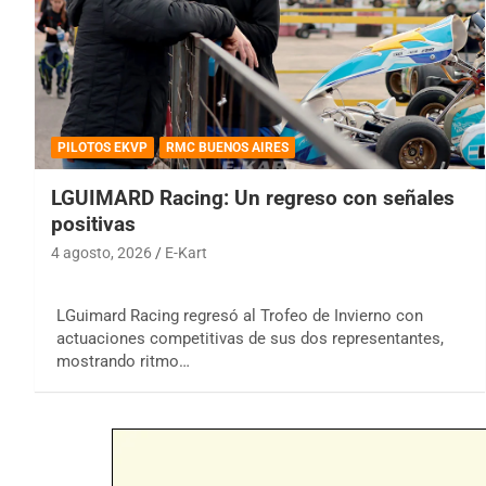
PILOTOS EKVP
RMC BUENOS AIRES
LGUIMARD Racing: Un regreso con señales
positivas
4 agosto, 2026
E-Kart
LGuimard Racing regresó al Trofeo de Invierno con
actuaciones competitivas de sus dos representantes,
mostrando ritmo…