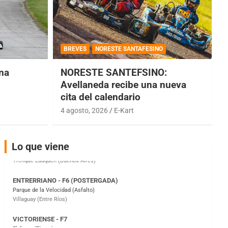
COBERTURA ESPECIAL DE E-KART.COM.AR
08/09-AGO
BREVES
NORESTE SANTAFESINO
IAME SERIES ARGENTINA 6
una
NORESTE SANTEFSINO:
Ramiro Tot (Asfalto)
Baradero (Buenos Aires)
Avellaneda recibe una nueva
cita del calendario
KDO - F6
Ciudad de Trenque Lauquen (Asfalto)
4 agosto, 2026
E-Kart
Trenque Lauquen (Buenos Aires)
ENTRERRIANO - F6 (POSTERGADA)
Lo que viene
Parque de la Velocidad (Asfalto)
Villaguay (Entre Ríos)
VICTORIENSE - F7
El Cerro (Tierra)
Victoria (Entre Ríos)
PATAGONICO - F6
Moto Club Reginense (Tierra)