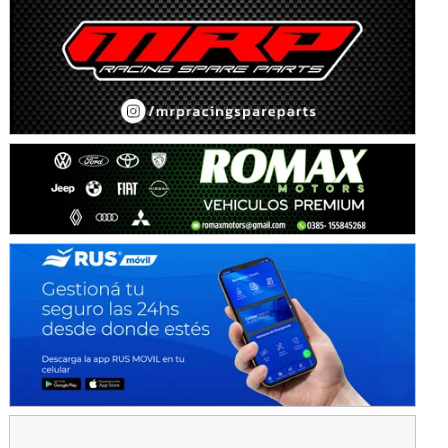
KDO - F6
Ciudad de Trenque Lauquen (Asfalto)
Trenque Lauquen (Buenos Aires)
ENTRERRIANO - F6 (POSTERGADA)
Parque de la Velocidad (Asfalto)
Villaguay (Entre Ríos)
VICTORIENSE - F7
El Cerro (Tierra)
Victoria (Entre Ríos)
PATAGONICO - F6
Moto Club Reginense (Tierra)
Gral. E. Godoy (Río Negro)
CSK - F7
Juventud Unida (Tierra)
Humboldt (Santa Fe)
NORESTE SANTAFESINO - F6
Ciudad de Avellaneda (Asfalto)