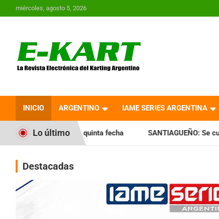
Saltar
miércoles, agosto 5, 2026
al
contenido
E-Kart.com.ar | La
Revista Electrónica del
INICIO
ARGENTINO
IAME SERIES ARGENTINA
Karting en Argentina
Lo último
a quinta fecha
SANTIAGUEÑO: Se cumplió con la quinta fec
Destacadas