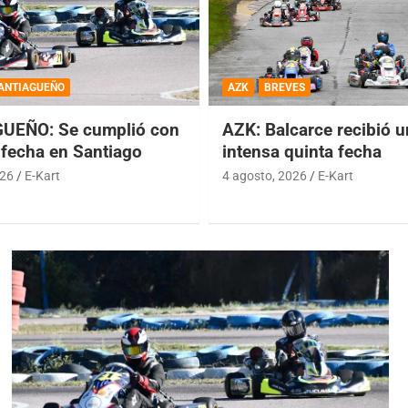
ANTIAGUEÑO
AZK
BREVES
UEÑO: Se cumplió con
AZK: Balcarce recibió 
 fecha en Santiago
intensa quinta fecha
026
E-Kart
4 agosto, 2026
E-Kart