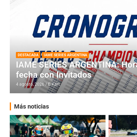
DESTACADA
INFORME CENTRAL
RMC BUENOS AIRES
RMC BUENOS AIRES: Cerró una
histórica en Baradero
4 agosto, 2026
E-Kart
Más noticias