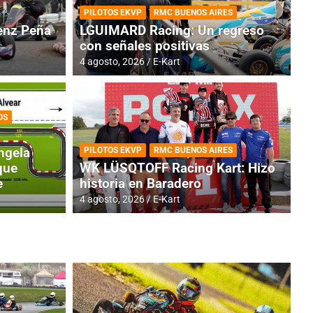
PILOTOS EKVP
RMC BUENOS AIRES
nz Peña
LGUIMARD Racing: Un regreso
con señales positivas
4 agosto, 2026
E-Kart
OS
TINA
DE
GENTINA: Horarios para la
R
ngela
PILOTOS EKVP
RMC BUENOS AIRES
dos
h
que
WK LÜSQTOFF Racing Kart: Hizo
e
historia en Baradero
4 a
4 agosto, 2026
E-Kart