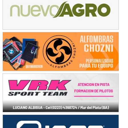
Avellaneda (Santa Fe)
SUR SANTAFESINO - F4
José Samuel Sánchez (Tierra)
Rufino (Santa Fe)
TUCUMANO - F5
Juan Navarro (Asfalto)
El Timbó (Tucumán)