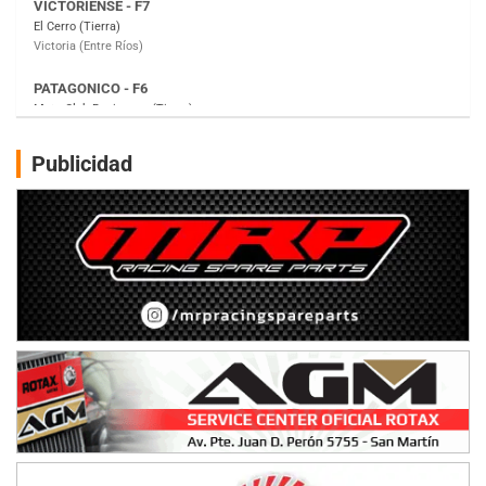
Moto Club Reginense (Tierra)
Gral. E. Godoy (Río Negro)
CSK - F7
Juventud Unida (Tierra)
Humboldt (Santa Fe)
NORESTE SANTAFESINO - F6
Publicidad
Ciudad de Avellaneda (Asfalto)
Avellaneda (Santa Fe)
SUR SANTAFESINO - F4
José Samuel Sánchez (Tierra)
Rufino (Santa Fe)
TUCUMANO - F5
Juan Navarro (Asfalto)
El Timbó (Tucumán)
COBERTURA ESPECIAL DE E-KART.COM.AR
08/09-AGO
IAME SERIES ARGENTINA 6
Ramiro Tot (Asfalto)