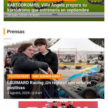
KARTODROMOS: Villa Angela prepara su
kartódromo que estrenaría en septiembre
30 julio, 2026
E-Kart
Prensas
PILOTOS EKVP
RMC BUENOS AIRES
LGUIMARD Racing: Un regreso con señales
positivas
4 agosto, 2026
E-Kart