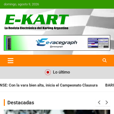
Saltar
domingo, agosto 9, 2026
al
contenido
E-Kart.com.ar | La Revista
Electrónica del Karting en
Argentina
Lo último
a el Campeonato Clausura
BARILOCHENSE: Preparan una jornada
Destacadas