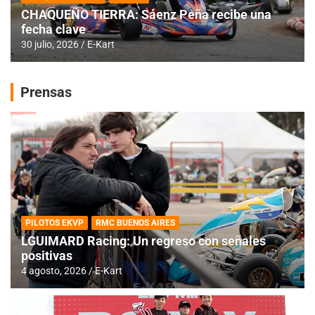
CHAQUEÑO TIERRA: Sáenz Peña recibe una
fecha clave
30 julio, 2026
E-Kart
Prensas
PILOTOS EKVP
RMC BUENOS AIRES
LGUIMARD Racing: Un regreso con señales
positivas
4 agosto, 2026
E-Kart