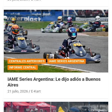
CENTRALES ANTERIORES
IAME SERIES ARGENTINA
INFORME CENTRAL
IAME Series Argentina: Le dijo adiós a Buenos
Aires
21 julio, 2026
E-Kart