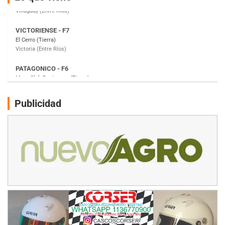
Victoria (Entre Ríos)
PATAGONICO - F6
Moto Club Reginense (Tierra)
Gral. E. Godoy (Río Negro)
CSK - F7
Juventud Unida (Tierra)
Humboldt (Santa Fe)
NORESTE SANTAFESINO - F6
Publicidad
Ciudad de Avellaneda (Asfalto)
Avellaneda (Santa Fe)
SUR SANTAFESINO - F4
José Samuel Sánchez (Tierra)
Rufino (Santa Fe)
TUCUMANO - F5
Juan Navarro (Asfalto)
El Timbó (Tucumán)
COBERTURA ESPECIAL DE E-KART.COM.AR
08/09-AGO