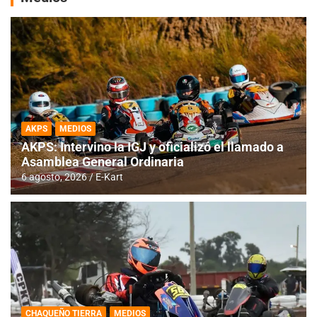
AKPS
MEDIOS
AKPS: Intervino la IGJ y oficializó el llamado a
Asamblea General Ordinaria
6 agosto, 2026
E-Kart
CHAQUEÑO TIERRA
MEDIOS