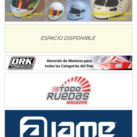
IAME SERIES ARGENTINA 6
Ramiro Tot (Asfalto)
Baradero (Buenos Aires)
KDO - F6
Ciudad de Trenque Lauquen (Asfalto)
Trenque Lauquen (Buenos Aires)
ENTRERRIANO - F6 (POSTERGADA)
Parque de la Velocidad (Asfalto)
Villaguay (Entre Ríos)
VICTORIENSE - F7
El Cerro (Tierra)
Victoria (Entre Ríos)
PATAGONICO - F6
Moto Club Reginense (Tierra)
Gral. E. Godoy (Río Negro)
CSK - F7
Juventud Unida (Tierra)
Humboldt (Santa Fe)