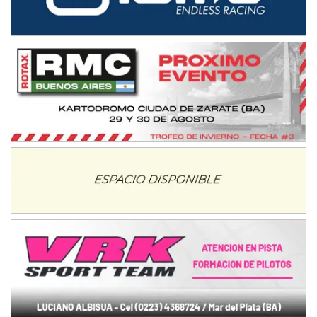
NORESTE SANTAFESINO - F6
Ciudad de Avellaneda (Asfalto)
Avellaneda (Santa Fe)
SUR SANTAFESINO - F4
José Samuel Sánchez (Tierra)
Rufino (Santa Fe)
TUCUMANO - F5
Juan Navarro (Asfalto)
El Timbó (Tucumán)