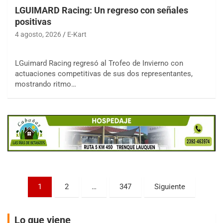
LGUIMARD Racing: Un regreso con señales
positivas
4 agosto, 2026
E-Kart
LGuimard Racing regresó al Trofeo de Invierno con
COBERTURA ESPECIAL DE E-KART.COM.AR
actuaciones competitivas de sus dos representantes,
08/09-AGO
mostrando ritmo…
IAME SERIES ARGENTINA 6
Ramiro Tot (Asfalto)
Baradero (Buenos Aires)
KDO - F6
Ciudad de Trenque Lauquen (Asfalto)
Trenque Lauquen (Buenos Aires)
ENTRERRIANO - F6 (POSTERGADA)
Parque de la Velocidad (Asfalto)
Paginación
1
2
…
347
Siguiente
Villaguay (Entre Ríos)
de
VICTORIENSE - F7
entradas
El Cerro (Tierra)
Lo que viene