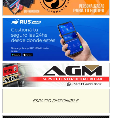
SUR SANTAFESINO - F4
José Samuel Sánchez (Tierra)
Rufino (Santa Fe)
TUCUMANO - F5
Juan Navarro (Asfalto)
El Timbó (Tucumán)