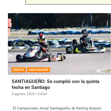
BREVES
SANTIAGUEÑO
SANTIAGUEÑO: Se cumplió con la quinta
fecha en Santiago
5 agosto, 2026
E-Kart
El Campeonato Anual Santiagueño de Karting disputó