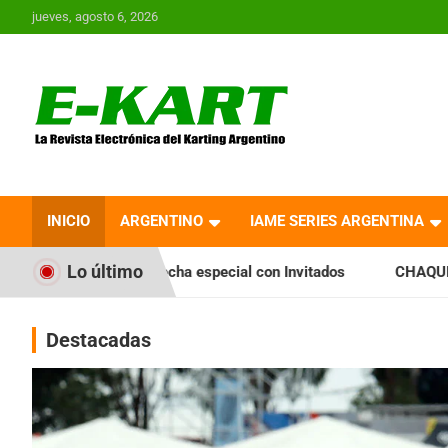
Saltar
jueves, agosto 6, 2026
al
contenido
E-Kart.com.ar | La
Revista Electrónica del
INICIO
ARGENTINO
IAME SERIES ARGENTINA
Karting en Argentina
Lo último
 especial con Invitados
CHAQUEÑO TIERRA: Sáenz Peña fue 
Destacadas