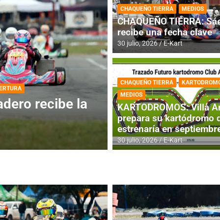
CHAQUEÑO TIERRA
MEDIOS
CHAQUEÑO TIERRA: Sáe
recibe una fecha clave
30 julio, 2026
E-Kart
CHAQUEÑO TIERRA
KARTODROM
DESTACADA
INFORME CENTRAL
MEDIOS
ios para la
RMC BUENOS AIR
KARTODROMOS: Villa A
histórica en Bar
prepara su kartódromo 
estrenaría en septiembr
4 agosto, 2026
E-Kart
30 julio, 2026
E-Kart