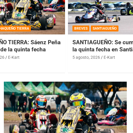
HAQUEÑO TIERRA
BREVES
SANTIAGUEÑO
O TIERRA: Sáenz Peña
SANTIAGUEÑO: Se cump
de la quinta fecha
la quinta fecha en Sant
026
E-Kart
5 agosto, 2026
E-Kart