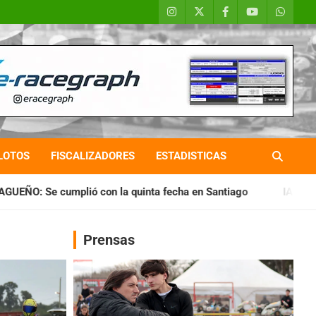
LOTOS
FISCALIZADORES
ESTADISTICAS
quinta fecha en Santiago
IAME SERIES ARGENTINA: Horarios 
Prensas