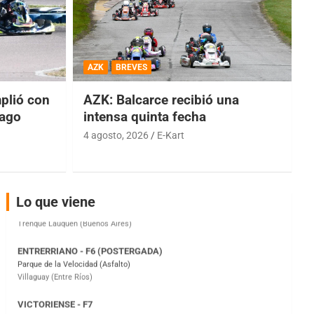
COBERTURA ESPECIAL DE E-KART.COM.AR
08/09-AGO
AZK
BREVES
IAME SERIES ARGENTINA 6
Ramiro Tot (Asfalto)
lió con
AZK: Balcarce recibió una
Baradero (Buenos Aires)
iago
intensa quinta fecha
KDO - F6
4 agosto, 2026
E-Kart
Ciudad de Trenque Lauquen (Asfalto)
Trenque Lauquen (Buenos Aires)
ENTRERRIANO - F6 (POSTERGADA)
Parque de la Velocidad (Asfalto)
Lo que viene
Villaguay (Entre Ríos)
VICTORIENSE - F7
El Cerro (Tierra)
Victoria (Entre Ríos)
PATAGONICO - F6
Moto Club Reginense (Tierra)
Gral. E. Godoy (Río Negro)