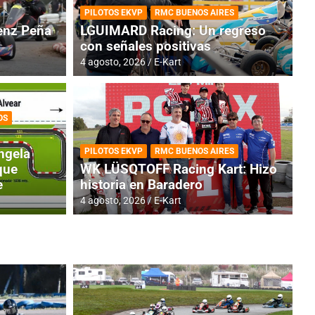
PILOTOS EKVP
RMC BUENOS AIRES
nz Peña
LGUIMARD Racing: Un regreso
con señales positivas
4 agosto, 2026
E-Kart
OS
RMC BUENOS AIRES
BR
ES: Cerró una jornada
I
ngela
PILOTOS EKVP
RMC BUENOS AIRES
adero
f
que
WK LÜSQTOFF Racing Kart: Hizo
e
historia en Baradero
6 a
4 agosto, 2026
E-Kart