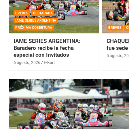
BREVES
DESTACADA
IAME SERIES ARGENTINA
PRÓXIMA COBERTURA
BREVES
C
IAME SERIES ARGENTINA:
CHAQUEÑ
Baradero recibe la fecha
fue sede 
especial con Invitados
5 agosto, 2
6 agosto, 2026
E-Kart