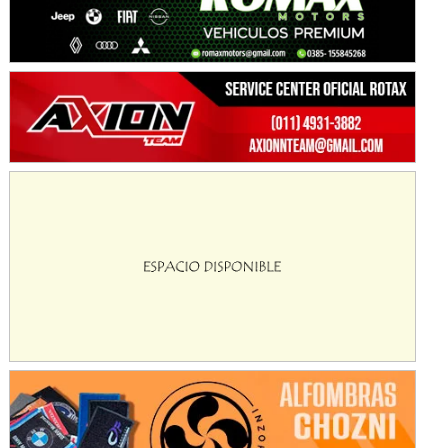
KDO - F6
Ciudad de Trenque Lauquen (Asfalto)
Trenque Lauquen (Buenos Aires)
ENTRERRIANO - F6 (POSTERGADA)
Parque de la Velocidad (Asfalto)
Villaguay (Entre Ríos)
VICTORIENSE - F7
El Cerro (Tierra)
Victoria (Entre Ríos)
PATAGONICO - F6
Moto Club Reginense (Tierra)
Gral. E. Godoy (Río Negro)
CSK - F7
Juventud Unida (Tierra)
Humboldt (Santa Fe)
NORESTE SANTAFESINO - F6
Ciudad de Avellaneda (Asfalto)
Avellaneda (Santa Fe)