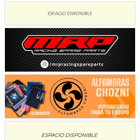
Baradero (Buenos Aires)
KDO - F6
Ciudad de Trenque Lauquen (Asfalto)
Trenque Lauquen (Buenos Aires)
ENTRERRIANO - F6 (POSTERGADA)
Parque de la Velocidad (Asfalto)
Villaguay (Entre Ríos)
VICTORIENSE - F7
El Cerro (Tierra)
Victoria (Entre Ríos)
PATAGONICO - F6
Moto Club Reginense (Tierra)
Gral. E. Godoy (Río Negro)
CSK - F7
Juventud Unida (Tierra)
Humboldt (Santa Fe)
NORESTE SANTAFESINO - F6
Ciudad de Avellaneda (Asfalto)