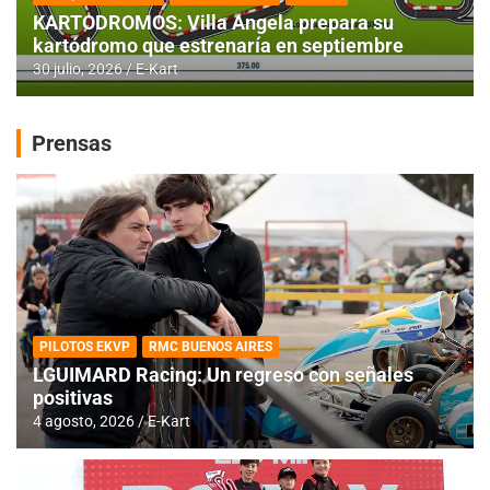
KARTODROMOS: Villa Angela prepara su
kartódromo que estrenaría en septiembre
30 julio, 2026
E-Kart
Prensas
PILOTOS EKVP
RMC BUENOS AIRES
LGUIMARD Racing: Un regreso con señales
positivas
4 agosto, 2026
E-Kart