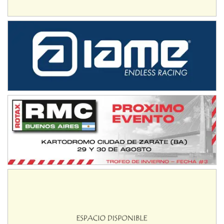
Avellaneda (Santa Fe)
SUR SANTAFESINO - F4
José Samuel Sánchez (Tierra)
Rufino (Santa Fe)
TUCUMANO - F5
Juan Navarro (Asfalto)
El Timbó (Tucumán)