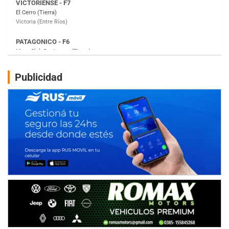
Moto Club Reginense (Tierra)
Gral. E. Godoy (Río Negro)
CSK - F7
Juventud Unida (Tierra)
Humboldt (Santa Fe)
NORESTE SANTAFESINO - F6
Publicidad
Ciudad de Avellaneda (Asfalto)
Avellaneda (Santa Fe)
SUR SANTAFESINO - F4
José Samuel Sánchez (Tierra)
Rufino (Santa Fe)
TUCUMANO - F5
Juan Navarro (Asfalto)
El Timbó (Tucumán)
COBERTURA ESPECIAL DE E-KART.COM.AR
08/09-AGO
IAME SERIES ARGENTINA 6
Ramiro Tot (Asfalto)