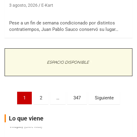
3 agosto, 2026
E-Kart
Pese a un fin de semana condicionado por distintos
COBERTURA ESPECIAL DE E-KART.COM.AR
08/09-AGO
contratiempos, Juan Pablo Sauco conservó su lugar…
IAME SERIES ARGENTINA 6
Ramiro Tot (Asfalto)
Baradero (Buenos Aires)
KDO - F6
Ciudad de Trenque Lauquen (Asfalto)
Trenque Lauquen (Buenos Aires)
ENTRERRIANO - F6 (POSTERGADA)
Parque de la Velocidad (Asfalto)
Paginación
1
2
…
347
Siguiente
Villaguay (Entre Ríos)
de
VICTORIENSE - F7
entradas
El Cerro (Tierra)
Lo que viene
Victoria (Entre Ríos)
PATAGONICO - F6