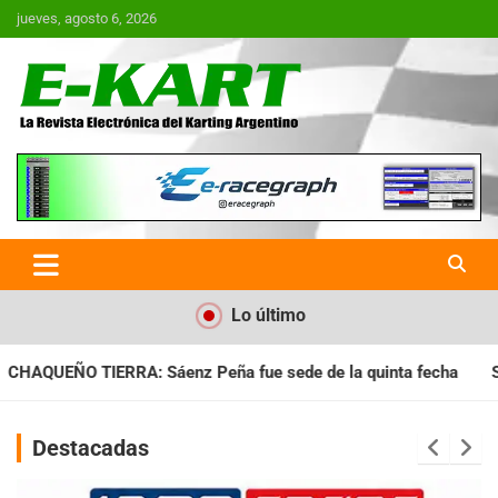
Saltar
jueves, agosto 6, 2026
al
contenido
E-Kart.com.ar | La Revista
Electrónica del Karting en
Argentina
Lo último
fue sede de la quinta fecha
SANTIAGUEÑO: Se cumplió con la 
Destacadas