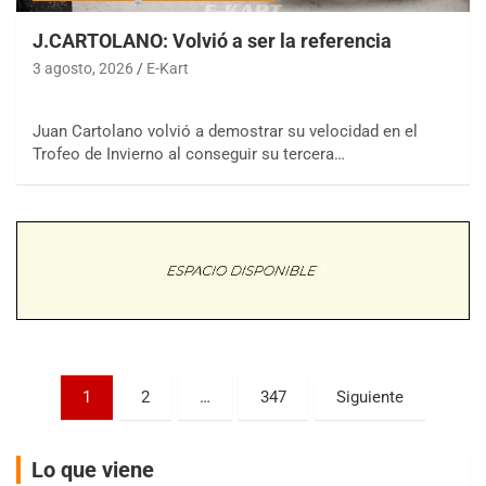
J.CARTOLANO: Volvió a ser la referencia
3 agosto, 2026
E-Kart
COBERTURA ESPECIAL DE E-KART.COM.AR
Juan Cartolano volvió a demostrar su velocidad en el
08/09-AGO
Trofeo de Invierno al conseguir su tercera…
IAME SERIES ARGENTINA 6
Ramiro Tot (Asfalto)
Baradero (Buenos Aires)
KDO - F6
Ciudad de Trenque Lauquen (Asfalto)
Trenque Lauquen (Buenos Aires)
ENTRERRIANO - F6 (POSTERGADA)
Parque de la Velocidad (Asfalto)
Villaguay (Entre Ríos)
Paginación
1
2
…
347
Siguiente
VICTORIENSE - F7
de
El Cerro (Tierra)
entradas
Victoria (Entre Ríos)
Lo que viene