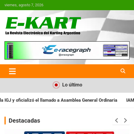
Saltar
viernes, agosto 7, 2026
al
contenido
E-Kart.com.ar | La Revista
Electrónica del Karting en
Argentina
Lo último
ea General Ordinaria
IAME SERIES ARGENTINA: Baradero recibe l
Destacadas