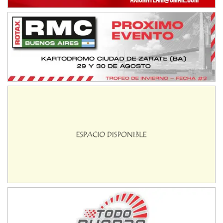
Ramiro Tot (Asfalto)
Baradero (Buenos Aires)
KDO - F6
Ciudad de Trenque Lauquen (Asfalto)
Trenque Lauquen (Buenos Aires)
ENTRERRIANO - F6 (POSTERGADA)
Parque de la Velocidad (Asfalto)
Villaguay (Entre Ríos)
VICTORIENSE - F7
El Cerro (Tierra)
Victoria (Entre Ríos)
PATAGONICO - F6
Moto Club Reginense (Tierra)
Gral. E. Godoy (Río Negro)
CSK - F7
Juventud Unida (Tierra)
Humboldt (Santa Fe)