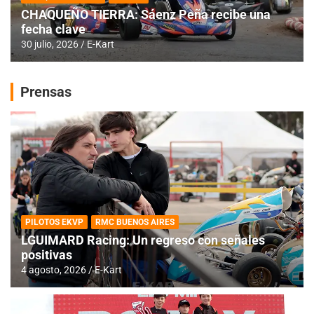
CHAQUEÑO TIERRA: Sáenz Peña recibe una
fecha clave
30 julio, 2026
E-Kart
Prensas
PILOTOS EKVP
RMC BUENOS AIRES
LGUIMARD Racing: Un regreso con señales
positivas
4 agosto, 2026
E-Kart