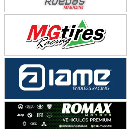
NORESTE SANTAFESINO - F6
Ciudad de Avellaneda (Asfalto)
Avellaneda (Santa Fe)
SUR SANTAFESINO - F4
José Samuel Sánchez (Tierra)
Rufino (Santa Fe)
TUCUMANO - F5
Juan Navarro (Asfalto)
El Timbó (Tucumán)