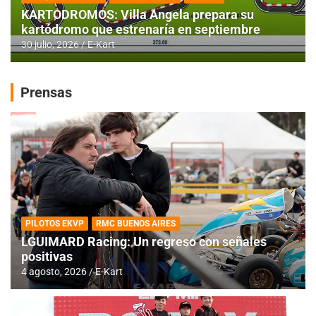
KARTODROMOS: Villa Angela prepara su
kartódromo que estrenaría en septiembre
30 julio, 2026
E-Kart
Prensas
PILOTOS EKVP
RMC BUENOS AIRES
LGUIMARD Racing: Un regreso con señales
positivas
4 agosto, 2026
E-Kart