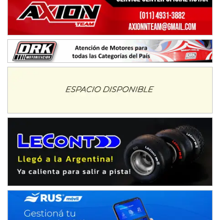
KDO - F6
Ciudad de Trenque Lauquen (Asfalto)
Trenque Lauquen (Buenos Aires)
ENTRERRIANO - F6 (POSTERGADA)
Parque de la Velocidad (Asfalto)
Villaguay (Entre Ríos)
VICTORIENSE - F7
El Cerro (Tierra)
Victoria (Entre Ríos)
PATAGONICO - F6
Moto Club Reginense (Tierra)
Gral. E. Godoy (Río Negro)
CSK - F7
Juventud Unida (Tierra)
Humboldt (Santa Fe)
NORESTE SANTAFESINO - F6
Ciudad de Avellaneda (Asfalto)
Avellaneda (Santa Fe)