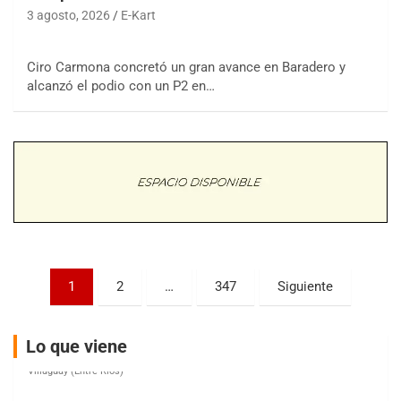
3 agosto, 2026
E-Kart
COBERTURA ESPECIAL DE E-KART.COM.AR
08/09-AGO
Ciro Carmona concretó un gran avance en Baradero y
alcanzó el podio con un P2 en…
IAME SERIES ARGENTINA 6
Ramiro Tot (Asfalto)
Baradero (Buenos Aires)
KDO - F6
Ciudad de Trenque Lauquen (Asfalto)
Trenque Lauquen (Buenos Aires)
ENTRERRIANO - F6 (POSTERGADA)
Parque de la Velocidad (Asfalto)
Villaguay (Entre Ríos)
Paginación
1
2
…
347
Siguiente
VICTORIENSE - F7
de
El Cerro (Tierra)
entradas
Victoria (Entre Ríos)
Lo que viene
PATAGONICO - F6
Moto Club Reginense (Tierra)