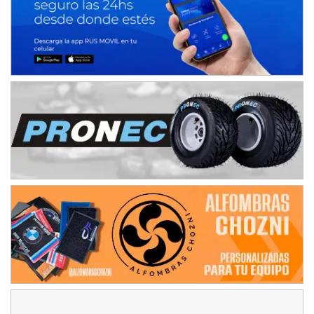
SUR SANTAFESINO - F4
José Samuel Sánchez (Tierra)
Rufino (Santa Fe)
TUCUMANO - F5
Juan Navarro (Asfalto)
El Timbó (Tucumán)