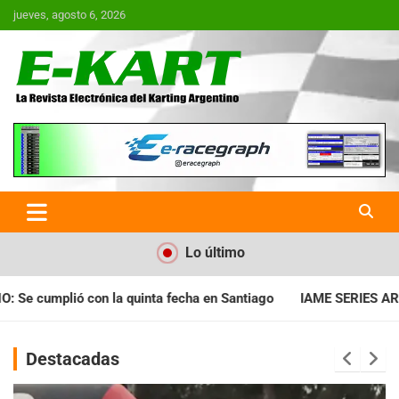
Saltar
jueves, agosto 6, 2026
al
contenido
E-Kart.com.ar | La Revista
Electrónica del Karting en
Argentina
Lo último
ntiago
IAME SERIES ARGENTINA: Horarios para la fecha con In
Destacadas