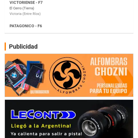
Moto Club Reginense (Tierra)
Gral. E. Godoy (Río Negro)
CSK - F7
Juventud Unida (Tierra)
Humboldt (Santa Fe)
NORESTE SANTAFESINO - F6
Publicidad
Ciudad de Avellaneda (Asfalto)
Avellaneda (Santa Fe)
SUR SANTAFESINO - F4
José Samuel Sánchez (Tierra)
Rufino (Santa Fe)
TUCUMANO - F5
Juan Navarro (Asfalto)
El Timbó (Tucumán)
COBERTURA ESPECIAL DE E-KART.COM.AR
08/09-AGO
IAME SERIES ARGENTINA 6
Ramiro Tot (Asfalto)