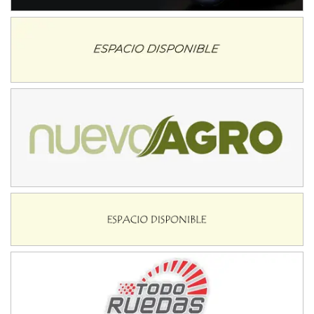
Baradero (Buenos Aires)
KDO - F6
Ciudad de Trenque Lauquen (Asfalto)
Trenque Lauquen (Buenos Aires)
ENTRERRIANO - F6 (POSTERGADA)
Parque de la Velocidad (Asfalto)
Villaguay (Entre Ríos)
VICTORIENSE - F7
El Cerro (Tierra)
Victoria (Entre Ríos)
PATAGONICO - F6
Moto Club Reginense (Tierra)
Gral. E. Godoy (Río Negro)
CSK - F7
Juventud Unida (Tierra)
Humboldt (Santa Fe)
NORESTE SANTAFESINO - F6