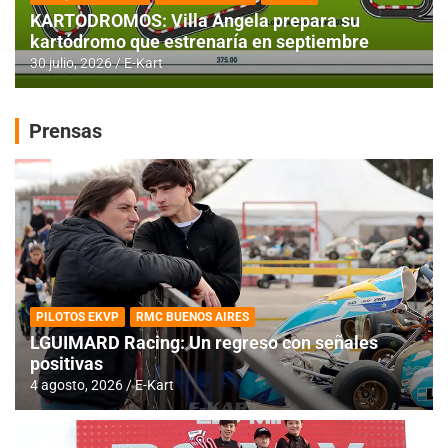
KARTODROMOS: Villa Angela prepara su
kartódromo que estrenaría en septiembre
30 julio, 2026
E-Kart
Prensas
PILOTOS EKVP
RMC BUENOS AIRES
LGUIMARD Racing: Un regreso con señales
positivas
4 agosto, 2026
E-Kart