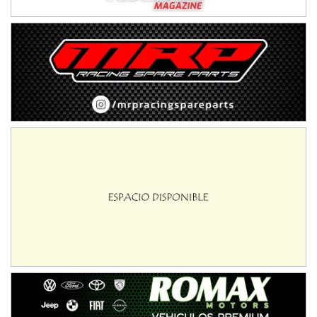
Ciudad de Avellaneda (Asfalto)
Avellaneda (Santa Fe)
SUR SANTAFESINO - F4
José Samuel Sánchez (Tierra)
Rufino (Santa Fe)
TUCUMANO - F5
Juan Navarro (Asfalto)
El Timbó (Tucumán)