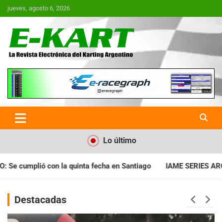
Saltar
jueves, agosto 6, 2026
al
contenido
E-Kart.com.ar | La Revista
Electrónica del Karting en
Argentina
Lo último
a en Santiago
IAME SERIES ARGENTINA: Horarios para la fecha
Destacadas