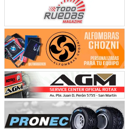
KDO - F6
Ciudad de Trenque Lauquen (Asfalto)
Trenque Lauquen (Buenos Aires)
ENTRERRIANO - F6 (POSTERGADA)
Parque de la Velocidad (Asfalto)
Villaguay (Entre Ríos)
VICTORIENSE - F7
El Cerro (Tierra)
Victoria (Entre Ríos)
PATAGONICO - F6
Moto Club Reginense (Tierra)
Gral. E. Godoy (Río Negro)
CSK - F7
Juventud Unida (Tierra)
Humboldt (Santa Fe)
NORESTE SANTAFESINO - F6
Ciudad de Avellaneda (Asfalto)
Avellaneda (Santa Fe)