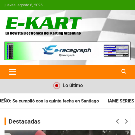
Saltar
jueves, agosto 6, 2026
al
contenido
E-Kart.com.ar | La Revista
Electrónica del Karting en
Argentina
Lo último
 Santiago
IAME SERIES ARGENTINA: Horarios para la fecha con
Destacadas