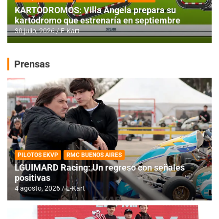
KARTODROMOS: Villa Angela prepara su
kartódromo que estrenaría en septiembre
30 julio, 2026
E-Kart
Prensas
PILOTOS EKVP
RMC BUENOS AIRES
LGUIMARD Racing: Un regreso con señales
positivas
4 agosto, 2026
E-Kart