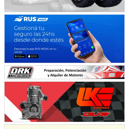
SUR SANTAFESINO - F4
José Samuel Sánchez (Tierra)
Rufino (Santa Fe)
TUCUMANO - F5
Juan Navarro (Asfalto)
El Timbó (Tucumán)