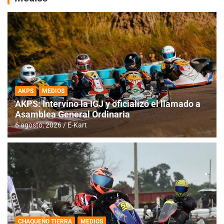
AKPS
MEDIOS
AKPS: Intervino la IGJ y oficializó el llamado a
Asamblea General Ordinaria
6 agosto, 2026
E-Kart
CHAQUEÑO TIERRA
MEDIOS