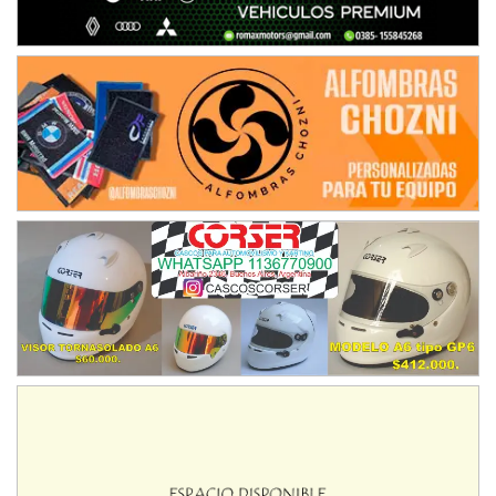
08/09-AGO
IAME SERIES ARGENTINA 6
Ramiro Tot (Asfalto)
Baradero (Buenos Aires)
KDO - F6
Ciudad de Trenque Lauquen (Asfalto)
Trenque Lauquen (Buenos Aires)
ENTRERRIANO - F6 (POSTERGADA)
Parque de la Velocidad (Asfalto)
Villaguay (Entre Ríos)
VICTORIENSE - F7
El Cerro (Tierra)
Victoria (Entre Ríos)
PATAGONICO - F6
Moto Club Reginense (Tierra)
Gral. E. Godoy (Río Negro)
CSK - F7