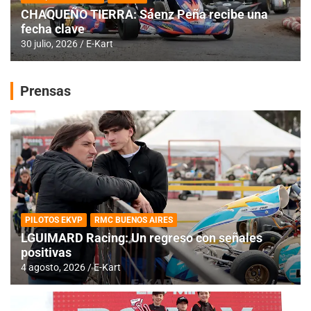
CHAQUEÑO TIERRA: Sáenz Peña recibe una
fecha clave
30 julio, 2026
E-Kart
Prensas
PILOTOS EKVP
RMC BUENOS AIRES
LGUIMARD Racing: Un regreso con señales
positivas
4 agosto, 2026
E-Kart