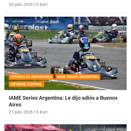
26 julio, 2026
E-Kart
CENTRALES ANTERIORES
IAME SERIES ARGENTINA
INFORME CENTRAL
IAME Series Argentina: Le dijo adiós a Buenos
Aires
21 julio, 2026
E-Kart