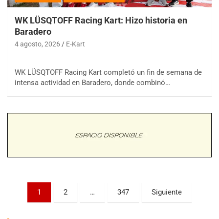
WK LÜSQTOFF Racing Kart: Hizo historia en
Baradero
4 agosto, 2026
E-Kart
WK LÜSQTOFF Racing Kart completó un fin de semana de
COBERTURA ESPECIAL DE E-KART.COM.AR
intensa actividad en Baradero, donde combinó…
08/09-AGO
IAME SERIES ARGENTINA 6
Ramiro Tot (Asfalto)
Baradero (Buenos Aires)
KDO - F6
Ciudad de Trenque Lauquen (Asfalto)
Trenque Lauquen (Buenos Aires)
ENTRERRIANO - F6 (POSTERGADA)
Paginación
Parque de la Velocidad (Asfalto)
1
2
…
347
Siguiente
Villaguay (Entre Ríos)
de
VICTORIENSE - F7