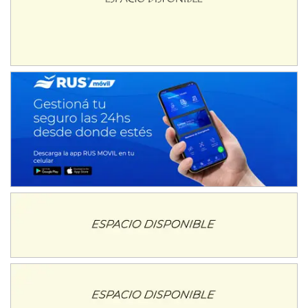
Juventud Unida (Tierra)
Humboldt (Santa Fe)
NORESTE SANTAFESINO - F6
Ciudad de Avellaneda (Asfalto)
Avellaneda (Santa Fe)
SUR SANTAFESINO - F4
José Samuel Sánchez (Tierra)
Rufino (Santa Fe)
TUCUMANO - F5
Juan Navarro (Asfalto)
El Timbó (Tucumán)