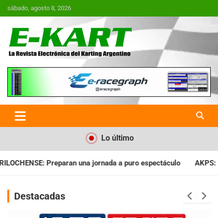
Saltar
sábado, agosto 8, 2026
al
contenido
E-Kart.com.ar | La Revista
Electrónica del Karting en
Argentina
Lo último
nada a puro espectáculo
AKPS: Intervino la IGJ y oficializó e
Destacadas