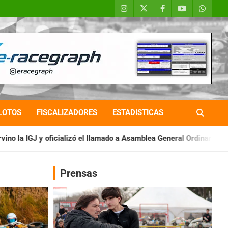
LOTOS
FISCALIZADORES
ESTADISTICAS
 el llamado a Asamblea General Ordinaria
IAME SERIES ARGENT
Prensas