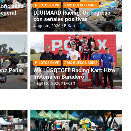
oficializó
PILOTOS EKVP
RMC BUENOS AIRES
General
LGUIMARD Racing: Un regreso
con señales positivas
4 agosto, 2026
E-Kart
RMC BUENOS AIRES
BR
ES: Cerró una jornada
I
PILOTOS EKVP
RMC BUENOS AIRES
adero
f
nz Peña
WK LÜSQTOFF Racing Kart: Hizo
historia en Baradero
6 a
4 agosto, 2026
E-Kart