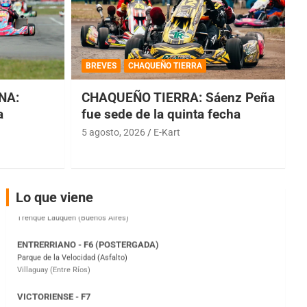
COBERTURA ESPECIAL DE E-KART.COM.AR
08/09-AGO
BREVES
CHAQUEÑO TIERRA
IAME SERIES ARGENTINA 6
Ramiro Tot (Asfalto)
NA:
CHAQUEÑO TIERRA: Sáenz Peña
Baradero (Buenos Aires)
a
fue sede de la quinta fecha
5 agosto, 2026
E-Kart
KDO - F6
Ciudad de Trenque Lauquen (Asfalto)
Trenque Lauquen (Buenos Aires)
ENTRERRIANO - F6 (POSTERGADA)
Lo que viene
Parque de la Velocidad (Asfalto)
Villaguay (Entre Ríos)
VICTORIENSE - F7
El Cerro (Tierra)
Victoria (Entre Ríos)
PATAGONICO - F6
Moto Club Reginense (Tierra)