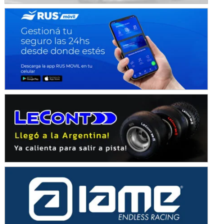
KDO - F6
Ciudad de Trenque Lauquen (Asfalto)
Trenque Lauquen (Buenos Aires)
ENTRERRIANO - F6 (POSTERGADA)
Parque de la Velocidad (Asfalto)
Villaguay (Entre Ríos)
VICTORIENSE - F7
El Cerro (Tierra)
Victoria (Entre Ríos)
PATAGONICO - F6
Moto Club Reginense (Tierra)
Gral. E. Godoy (Río Negro)
CSK - F7
Juventud Unida (Tierra)
Humboldt (Santa Fe)
NORESTE SANTAFESINO - F6
Ciudad de Avellaneda (Asfalto)