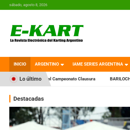
Saltar
sábado, agosto 8, 2026
al
contenido
E-Kart.com.ar | La
Revista Electrónica del
INICIO
ARGENTINO
IAME SERIES ARGENTINA
Karting en Argentina
Lo último
a el Campeonato Clausura
BARILOCHENSE: Preparan una jorn
Destacadas