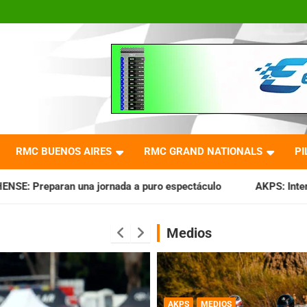
RMC BUENOS AIRES
RMC GRAND NATIONALS
PI
ada a puro espectáculo
AKPS: Intervino la IGJ y oficializó
Medios
AKPS
MEDIOS