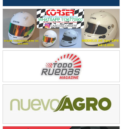
Avellaneda (Santa Fe)
SUR SANTAFESINO - F4
José Samuel Sánchez (Tierra)
Rufino (Santa Fe)
TUCUMANO - F5
Juan Navarro (Asfalto)
El Timbó (Tucumán)