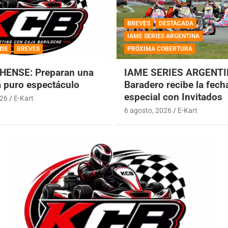
BREVES
DESTACADA
IAME SERIES ARGENTINA
NSE
BREVES
PRÓXIMA COBERTURA
HENSE: Preparan una
IAME SERIES ARGENTI
a puro espectáculo
Baradero recibe la fech
especial con Invitados
026
E-Kart
6 agosto, 2026
E-Kart