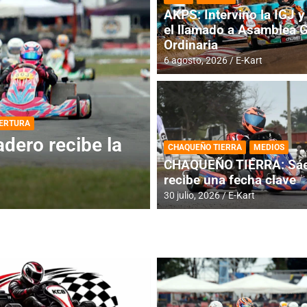
AKPS: Intervino la IGJ y 
el llamado a Asamblea 
Ordinaria
6 agosto, 2026
E-Kart
DESTACADA
INFORME CENTRAL
ios para la
RMC BUENOS AIR
CHAQUEÑO TIERRA
MEDIOS
histórica en Bar
CHAQUEÑO TIERRA: Sáe
recibe una fecha clave
4 agosto, 2026
E-Kart
30 julio, 2026
E-Kart