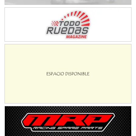
IAME SERIES ARGENTINA 6
Ramiro Tot (Asfalto)
Baradero (Buenos Aires)
KDO - F6
Ciudad de Trenque Lauquen (Asfalto)
Trenque Lauquen (Buenos Aires)
ENTRERRIANO - F6 (POSTERGADA)
Parque de la Velocidad (Asfalto)
Villaguay (Entre Ríos)
VICTORIENSE - F7
El Cerro (Tierra)
Victoria (Entre Ríos)
PATAGONICO - F6
Moto Club Reginense (Tierra)
Gral. E. Godoy (Río Negro)
CSK - F7
Juventud Unida (Tierra)
Humboldt (Santa Fe)