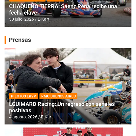
CHAQUEÑO TIERRA: Sáenz Peña recibe una
fecha clave
30 julio, 2026
E-Kart
Prensas
PILOTOS EKVP
RMC BUENOS AIRES
LGUIMARD Racing: Un regreso con señales
positivas
4 agosto, 2026
E-Kart