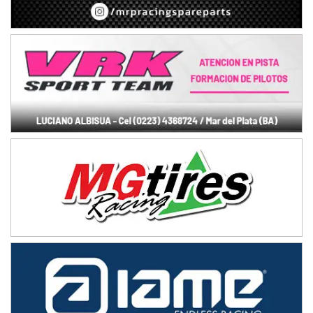
NORESTE SANTAFESINO - F6
Ciudad de Avellaneda (Asfalto)
Avellaneda (Santa Fe)
SUR SANTAFESINO - F4
José Samuel Sánchez (Tierra)
Rufino (Santa Fe)
TUCUMANO - F5
Juan Navarro (Asfalto)
El Timbó (Tucumán)