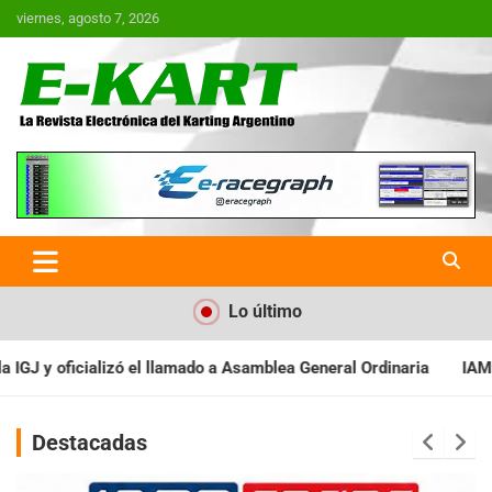
Saltar
viernes, agosto 7, 2026
al
contenido
E-Kart.com.ar | La Revista
Electrónica del Karting en
Argentina
Lo último
Asamblea General Ordinaria
IAME SERIES ARGENTINA: Baradero re
Destacadas