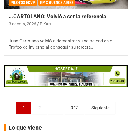
PILOTOS EKVP
RMC BUENOS AIRES
J.CARTOLANO: Volvió a ser la referencia
3 agosto, 2026
E-Kart
COBERTURA ESPECIAL DE E-KART.COM.AR
Juan Cartolano volvió a demostrar su velocidad en el
08/09-AGO
Trofeo de Invierno al conseguir su tercera…
IAME SERIES ARGENTINA 6
Ramiro Tot (Asfalto)
Baradero (Buenos Aires)
KDO - F6
Ciudad de Trenque Lauquen (Asfalto)
Trenque Lauquen (Buenos Aires)
ENTRERRIANO - F6 (POSTERGADA)
Parque de la Velocidad (Asfalto)
Paginación
1
2
…
347
Siguiente
Villaguay (Entre Ríos)
de
VICTORIENSE - F7
entradas
El Cerro (Tierra)
Lo que viene
Victoria (Entre Ríos)