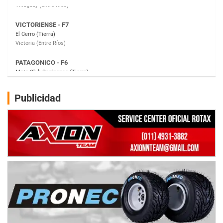
PATAGONICO - F6
Moto Club Reginense (Tierra)
Gral. E. Godoy (Río Negro)
CSK - F7
Juventud Unida (Tierra)
Humboldt (Santa Fe)
NORESTE SANTAFESINO - F6
Publicidad
Ciudad de Avellaneda (Asfalto)
Avellaneda (Santa Fe)
SUR SANTAFESINO - F4
José Samuel Sánchez (Tierra)
Rufino (Santa Fe)
TUCUMANO - F5
Juan Navarro (Asfalto)
El Timbó (Tucumán)
COBERTURA ESPECIAL DE E-KART.COM.AR
08/09-AGO