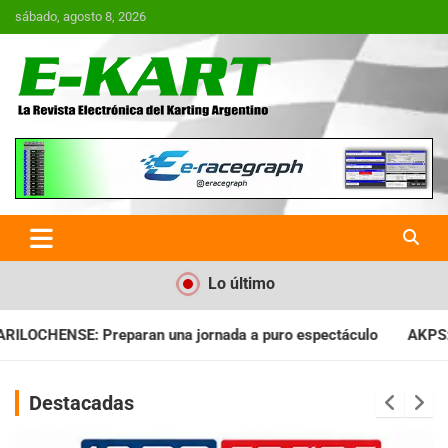
Saltar
sábado, agosto 8, 2026
al
contenido
E-Kart.com.ar | La Revista
Electrónica del Karting en
Argentina
Lo último
nada a puro espectáculo
AKPS: Intervino la IGJ y oficializó e
Destacadas