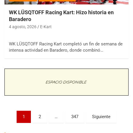
WK LÜSQTOFF Racing Kart: Hizo historia en
Baradero
4 agosto, 2026
E-Kart
WK LÜSQTOFF Racing Kart completó un fin de semana de
COBERTURA ESPECIAL DE E-KART.COM.AR
intensa actividad en Baradero, donde combinó…
08/09-AGO
IAME SERIES ARGENTINA 6
Ramiro Tot (Asfalto)
Baradero (Buenos Aires)
KDO - F6
Ciudad de Trenque Lauquen (Asfalto)
Trenque Lauquen (Buenos Aires)
ENTRERRIANO - F6 (POSTERGADA)
Paginación
Parque de la Velocidad (Asfalto)
1
2
…
347
Siguiente
Villaguay (Entre Ríos)
de
VICTORIENSE - F7