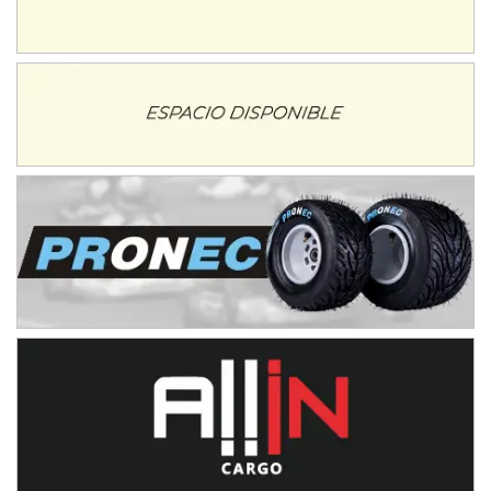
Juventud Unida (Tierra)
Humboldt (Santa Fe)
NORESTE SANTAFESINO - F6
Ciudad de Avellaneda (Asfalto)
Avellaneda (Santa Fe)
SUR SANTAFESINO - F4
José Samuel Sánchez (Tierra)
Rufino (Santa Fe)
TUCUMANO - F5
Juan Navarro (Asfalto)
El Timbó (Tucumán)