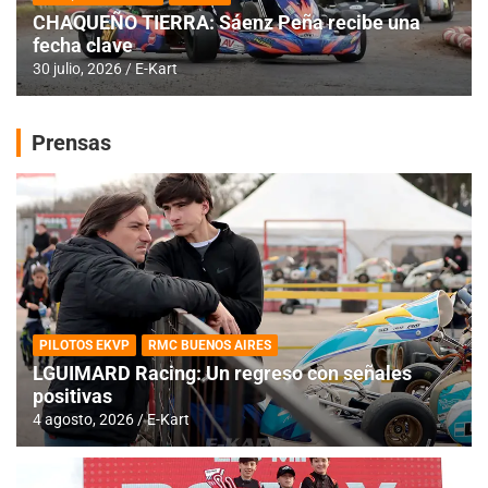
CHAQUEÑO TIERRA: Sáenz Peña recibe una
fecha clave
30 julio, 2026
E-Kart
Prensas
PILOTOS EKVP
RMC BUENOS AIRES
LGUIMARD Racing: Un regreso con señales
positivas
4 agosto, 2026
E-Kart