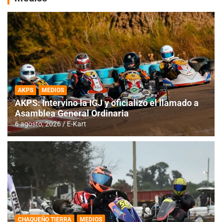
AKPS
MEDIOS
AKPS: Intervino la IGJ y oficializó el llamado a
Asamblea General Ordinaria
6 agosto, 2026
E-Kart
CHAQUEÑO TIERRA
MEDIOS