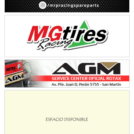
08/09-AGO
IAME SERIES ARGENTINA 6
Ramiro Tot (Asfalto)
Baradero (Buenos Aires)
KDO - F6
Ciudad de Trenque Lauquen (Asfalto)
Trenque Lauquen (Buenos Aires)
ENTRERRIANO - F6 (POSTERGADA)
Parque de la Velocidad (Asfalto)
Villaguay (Entre Ríos)
VICTORIENSE - F7
El Cerro (Tierra)
Victoria (Entre Ríos)
PATAGONICO - F6
Moto Club Reginense (Tierra)
Gral. E. Godoy (Río Negro)
CSK - F7