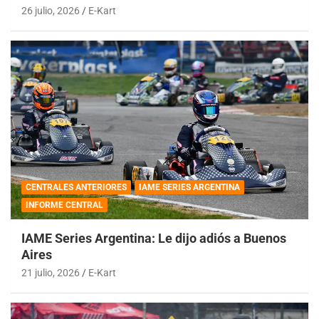
26 julio, 2026
E-Kart
CENTRALES ANTERIORES
IAME SERIES ARGENTINA
INFORME CENTRAL
IAME Series Argentina: Le dijo adiós a Buenos
Aires
21 julio, 2026
E-Kart