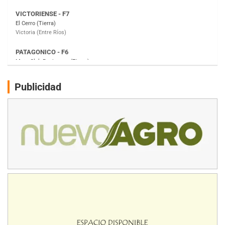
PATAGONICO - F6
Moto Club Reginense (Tierra)
Gral. E. Godoy (Río Negro)
CSK - F7
Juventud Unida (Tierra)
Humboldt (Santa Fe)
NORESTE SANTAFESINO - F6
Publicidad
Ciudad de Avellaneda (Asfalto)
Avellaneda (Santa Fe)
SUR SANTAFESINO - F4
José Samuel Sánchez (Tierra)
Rufino (Santa Fe)
TUCUMANO - F5
Juan Navarro (Asfalto)
El Timbó (Tucumán)
COBERTURA ESPECIAL DE E-KART.COM.AR
08/09-AGO
IAME SERIES ARGENTINA 6