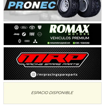
NORESTE SANTAFESINO - F6
Ciudad de Avellaneda (Asfalto)
Avellaneda (Santa Fe)
SUR SANTAFESINO - F4
José Samuel Sánchez (Tierra)
Rufino (Santa Fe)
TUCUMANO - F5
Juan Navarro (Asfalto)
El Timbó (Tucumán)