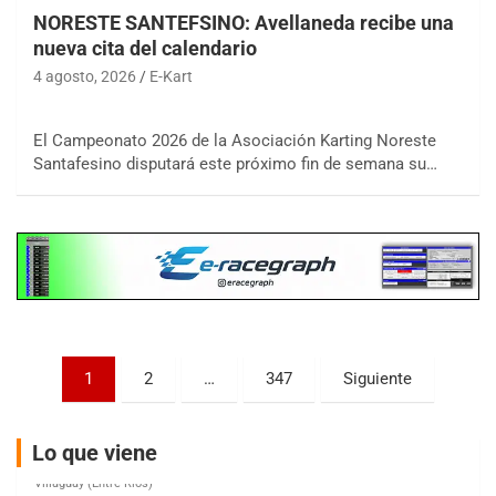
NORESTE SANTEFSINO: Avellaneda recibe una
nueva cita del calendario
4 agosto, 2026
E-Kart
COBERTURA ESPECIAL DE E-KART.COM.AR
08/09-AGO
El Campeonato 2026 de la Asociación Karting Noreste
Santafesino disputará este próximo fin de semana su…
IAME SERIES ARGENTINA 6
Ramiro Tot (Asfalto)
Baradero (Buenos Aires)
KDO - F6
Ciudad de Trenque Lauquen (Asfalto)
Trenque Lauquen (Buenos Aires)
ENTRERRIANO - F6 (POSTERGADA)
Parque de la Velocidad (Asfalto)
Paginación
1
2
…
347
Siguiente
Villaguay (Entre Ríos)
de
VICTORIENSE - F7
entradas
El Cerro (Tierra)
Lo que viene
Victoria (Entre Ríos)