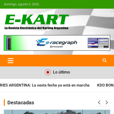
Saltar
domingo, agosto 9, 2026
al
contenido
E-Kart.com.ar | La Revista
Electrónica del Karting en
Argentina
Lo último
a ya está en marcha
KDO BONAERENSE: Con la vara bien alta, 
Destacadas