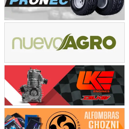
NORESTE SANTAFESINO - F6
Ciudad de Avellaneda (Asfalto)
Avellaneda (Santa Fe)
SUR SANTAFESINO - F4
José Samuel Sánchez (Tierra)
Rufino (Santa Fe)
TUCUMANO - F5
Juan Navarro (Asfalto)
El Timbó (Tucumán)