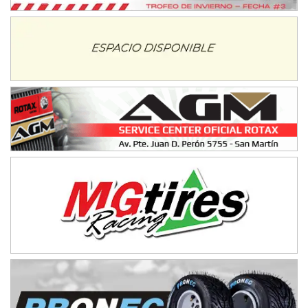
IAME SERIES ARGENTINA 6
Ramiro Tot (Asfalto)
Baradero (Buenos Aires)
KDO - F6
Ciudad de Trenque Lauquen (Asfalto)
Trenque Lauquen (Buenos Aires)
ENTRERRIANO - F6 (POSTERGADA)
Parque de la Velocidad (Asfalto)
Villaguay (Entre Ríos)
VICTORIENSE - F7
El Cerro (Tierra)
Victoria (Entre Ríos)
PATAGONICO - F6
Moto Club Reginense (Tierra)
Gral. E. Godoy (Río Negro)
CSK - F7
Juventud Unida (Tierra)
Humboldt (Santa Fe)