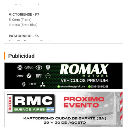
PATAGONICO - F6
Moto Club Reginense (Tierra)
Gral. E. Godoy (Río Negro)
CSK - F7
Juventud Unida (Tierra)
Humboldt (Santa Fe)
NORESTE SANTAFESINO - F6
Publicidad
Ciudad de Avellaneda (Asfalto)
Avellaneda (Santa Fe)
SUR SANTAFESINO - F4
José Samuel Sánchez (Tierra)
Rufino (Santa Fe)
TUCUMANO - F5
Juan Navarro (Asfalto)
El Timbó (Tucumán)
COBERTURA ESPECIAL DE E-KART.COM.AR
08/09-AGO