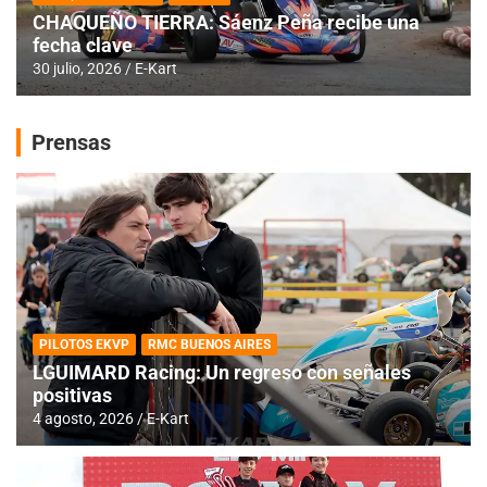
CHAQUEÑO TIERRA: Sáenz Peña recibe una
fecha clave
30 julio, 2026
E-Kart
Prensas
PILOTOS EKVP
RMC BUENOS AIRES
LGUIMARD Racing: Un regreso con señales
positivas
4 agosto, 2026
E-Kart