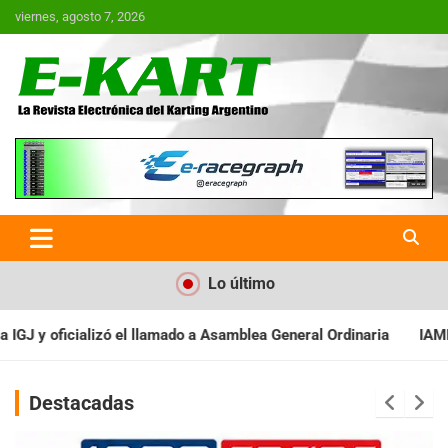
Saltar
viernes, agosto 7, 2026
al
contenido
E-Kart.com.ar | La Revista
Electrónica del Karting en
Argentina
Lo último
Asamblea General Ordinaria
IAME SERIES ARGENTINA: Baradero re
Destacadas