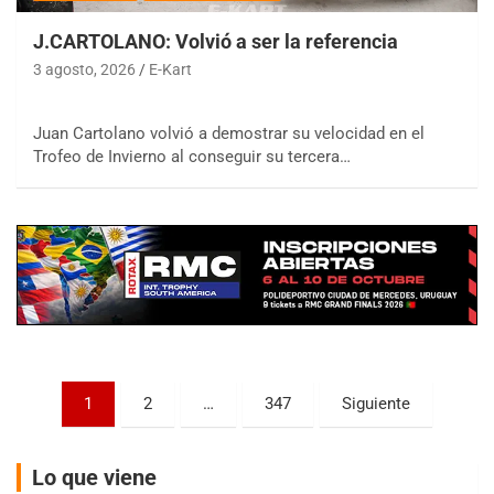
J.CARTOLANO: Volvió a ser la referencia
3 agosto, 2026
E-Kart
Juan Cartolano volvió a demostrar su velocidad en el
COBERTURA ESPECIAL DE E-KART.COM.AR
Trofeo de Invierno al conseguir su tercera…
08/09-AGO
IAME SERIES ARGENTINA 6
Ramiro Tot (Asfalto)
Baradero (Buenos Aires)
KDO - F6
Ciudad de Trenque Lauquen (Asfalto)
Trenque Lauquen (Buenos Aires)
ENTRERRIANO - F6 (POSTERGADA)
Parque de la Velocidad (Asfalto)
Paginación
1
2
…
347
Siguiente
Villaguay (Entre Ríos)
de
VICTORIENSE - F7
entradas
El Cerro (Tierra)
Lo que viene
Victoria (Entre Ríos)