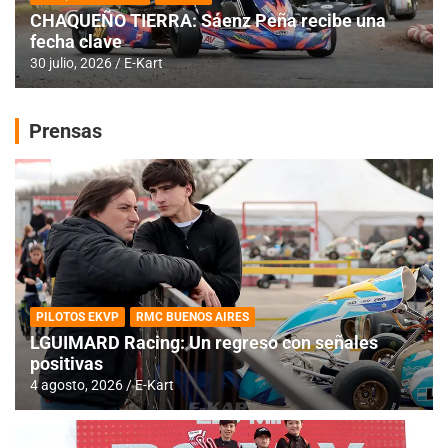
CHAQUEÑO TIERRA: Sáenz Peña recibe una
fecha clave
30 julio, 2026
E-Kart
Prensas
PILOTOS EKVP
RMC BUENOS AIRES
LGUIMARD Racing: Un regreso con señales
positivas
4 agosto, 2026
E-Kart