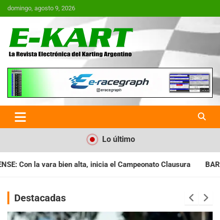
Saltar
domingo, agosto 9, 2026
al
contenido
E-Kart.com.ar | La Revista
Electrónica del Karting en
Argentina
Lo último
a el Campeonato Clausura
BARILOCHENSE: Preparan una jornad
Destacadas