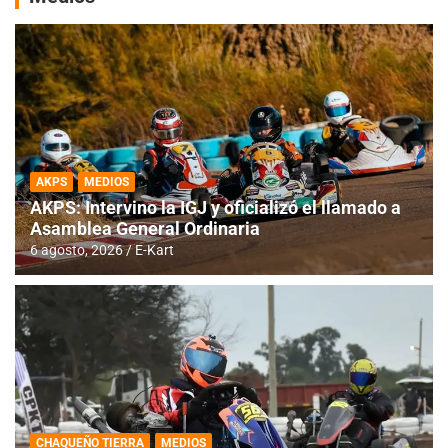
AKPS
MEDIOS
AKPS: Intervino la IGJ y oficializó el llamado a
Asamblea General Ordinaria
6 agosto, 2026
E-Kart
CHAQUEÑO TIERRA
MEDIOS