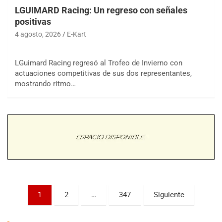
LGUIMARD Racing: Un regreso con señales
positivas
4 agosto, 2026
E-Kart
LGuimard Racing regresó al Trofeo de Invierno con
actuaciones competitivas de sus dos representantes,
COBERTURA ESPECIAL DE E-KART.COM.AR
mostrando ritmo…
08/09-AGO
IAME SERIES ARGENTINA 6
Ramiro Tot (Asfalto)
Baradero (Buenos Aires)
KDO - F6
Ciudad de Trenque Lauquen (Asfalto)
Trenque Lauquen (Buenos Aires)
ENTRERRIANO - F6 (POSTERGADA)
Parque de la Velocidad (Asfalto)
Paginación
1
2
…
347
Siguiente
Villaguay (Entre Ríos)
de
VICTORIENSE - F7