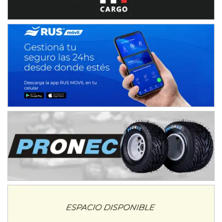
Humboldt (Santa Fe)
NORESTE SANTAFESINO - F6
Ciudad de Avellaneda (Asfalto)
Avellaneda (Santa Fe)
SUR SANTAFESINO - F4
José Samuel Sánchez (Tierra)
Rufino (Santa Fe)
TUCUMANO - F5
Juan Navarro (Asfalto)
El Timbó (Tucumán)