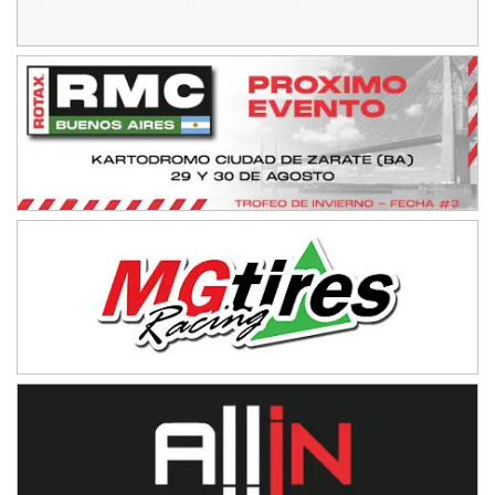
08/09-AGO
IAME SERIES ARGENTINA 6
Ramiro Tot (Asfalto)
Baradero (Buenos Aires)
KDO - F6
Ciudad de Trenque Lauquen (Asfalto)
Trenque Lauquen (Buenos Aires)
ENTRERRIANO - F6 (POSTERGADA)
Parque de la Velocidad (Asfalto)
Villaguay (Entre Ríos)
VICTORIENSE - F7
El Cerro (Tierra)
Victoria (Entre Ríos)
PATAGONICO - F6
Moto Club Reginense (Tierra)
Gral. E. Godoy (Río Negro)
CSK - F7
Juventud Unida (Tierra)