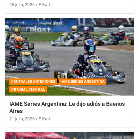
26 julio, 2026
E-Kart
CENTRALES ANTERIORES
IAME SERIES ARGENTINA
INFORME CENTRAL
IAME Series Argentina: Le dijo adiós a Buenos
Aires
21 julio, 2026
E-Kart