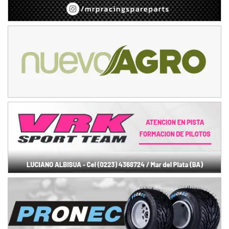
08/09-AGO
IAME SERIES ARGENTINA 6
Ramiro Tot (Asfalto)
Baradero (Buenos Aires)
KDO - F6
Ciudad de Trenque Lauquen (Asfalto)
Trenque Lauquen (Buenos Aires)
ENTRERRIANO - F6 (POSTERGADA)
Parque de la Velocidad (Asfalto)
Villaguay (Entre Ríos)
VICTORIENSE - F7
El Cerro (Tierra)
Victoria (Entre Ríos)
PATAGONICO - F6
Moto Club Reginense (Tierra)
Gral. E. Godoy (Río Negro)
CSK - F7
Juventud Unida (Tierra)