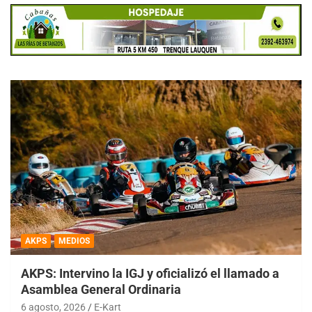
AKPS
MEDIOS
AKPS: Intervino la IGJ y oficializó el llamado a
Asamblea General Ordinaria
6 agosto, 2026
E-Kart