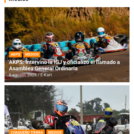
AKPS
MEDIOS
AKPS: Intervino la IGJ y oficializó el llamado a
Asamblea General Ordinaria
6 agosto, 2026
E-Kart
CHAQUEÑO TIERRA
MEDIOS