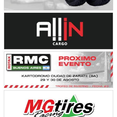
Humboldt (Santa Fe)
NORESTE SANTAFESINO - F6
Ciudad de Avellaneda (Asfalto)
Avellaneda (Santa Fe)
SUR SANTAFESINO - F4
José Samuel Sánchez (Tierra)
Rufino (Santa Fe)
TUCUMANO - F5
Juan Navarro (Asfalto)
El Timbó (Tucumán)