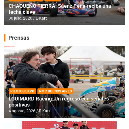
CHAQUEÑO TIERRA: Sáenz Peña recibe una
fecha clave
30 julio, 2026
E-Kart
Prensas
PILOTOS EKVP
RMC BUENOS AIRES
LGUIMARD Racing: Un regreso con señales
positivas
4 agosto, 2026
E-Kart