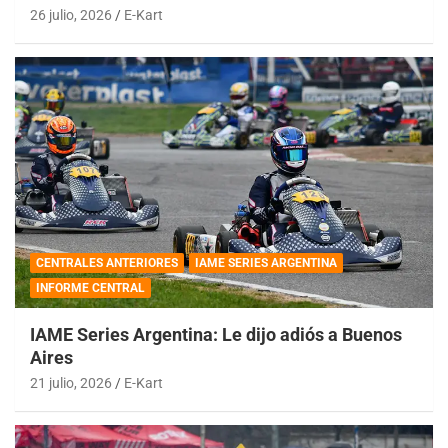
26 julio, 2026
E-Kart
CENTRALES ANTERIORES
IAME SERIES ARGENTINA
INFORME CENTRAL
IAME Series Argentina: Le dijo adiós a Buenos
Aires
21 julio, 2026
E-Kart