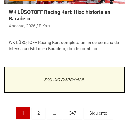
WK LÜSQTOFF Racing Kart: Hizo historia en
Baradero
4 agosto, 2026
E-Kart
WK LÜSQTOFF Racing Kart completó un fin de semana de
COBERTURA ESPECIAL DE E-KART.COM.AR
intensa actividad en Baradero, donde combinó…
08/09-AGO
IAME SERIES ARGENTINA 6
Ramiro Tot (Asfalto)
Baradero (Buenos Aires)
KDO - F6
Ciudad de Trenque Lauquen (Asfalto)
Trenque Lauquen (Buenos Aires)
ENTRERRIANO - F6 (POSTERGADA)
Parque de la Velocidad (Asfalto)
Paginación
1
2
…
347
Siguiente
Villaguay (Entre Ríos)
de
VICTORIENSE - F7