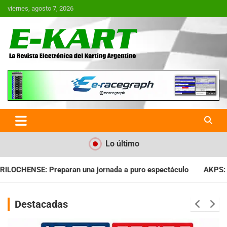
Saltar
viernes, agosto 7, 2026
al
contenido
E-Kart.com.ar | La Revista
Electrónica del Karting en
Argentina
Lo último
ada a puro espectáculo
AKPS: Intervino la IGJ y oficializó el
Destacadas