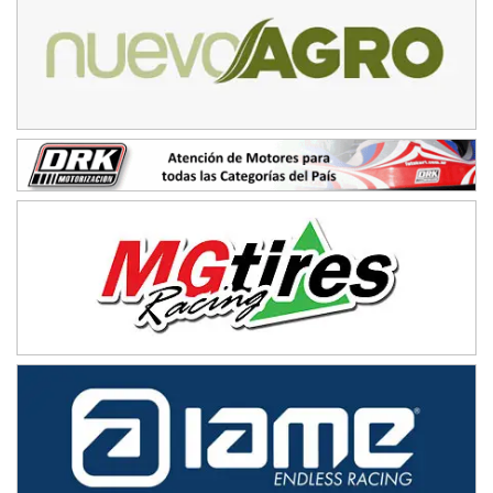
Baradero (Buenos Aires)
KDO - F6
Ciudad de Trenque Lauquen (Asfalto)
Trenque Lauquen (Buenos Aires)
ENTRERRIANO - F6 (POSTERGADA)
Parque de la Velocidad (Asfalto)
Villaguay (Entre Ríos)
VICTORIENSE - F7
El Cerro (Tierra)
Victoria (Entre Ríos)
PATAGONICO - F6
Moto Club Reginense (Tierra)
Gral. E. Godoy (Río Negro)
CSK - F7
Juventud Unida (Tierra)
Humboldt (Santa Fe)
NORESTE SANTAFESINO - F6