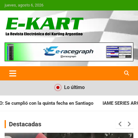
Saltar
jueves, agosto 6, 2026
al
contenido
E-Kart.com.ar | La Revista
Electrónica del Karting en
Argentina
Lo último
a en Santiago
IAME SERIES ARGENTINA: Horarios para la fecha
Destacadas