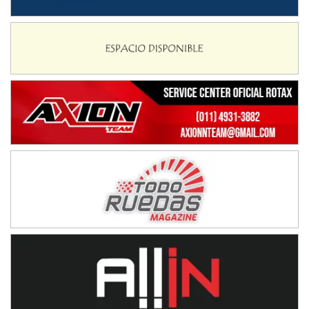
Ciudad de Avellaneda (Asfalto)
Avellaneda (Santa Fe)
SUR SANTAFESINO - F4
José Samuel Sánchez (Tierra)
Rufino (Santa Fe)
TUCUMANO - F5
Juan Navarro (Asfalto)
El Timbó (Tucumán)