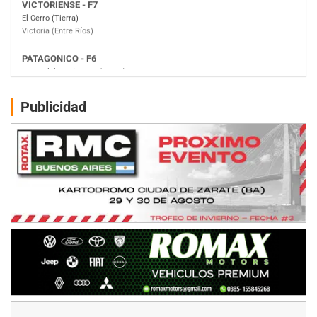
Moto Club Reginense (Tierra)
Gral. E. Godoy (Río Negro)
CSK - F7
Juventud Unida (Tierra)
Humboldt (Santa Fe)
NORESTE SANTAFESINO - F6
Publicidad
Ciudad de Avellaneda (Asfalto)
Avellaneda (Santa Fe)
SUR SANTAFESINO - F4
José Samuel Sánchez (Tierra)
Rufino (Santa Fe)
TUCUMANO - F5
Juan Navarro (Asfalto)
El Timbó (Tucumán)
COBERTURA ESPECIAL DE E-KART.COM.AR
08/09-AGO
IAME SERIES ARGENTINA 6
Ramiro Tot (Asfalto)