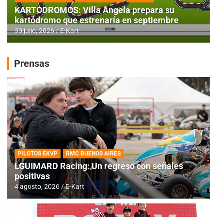
KARTODROMOS: Villa Angela prepara su
kartódromo que estrenaría en septiembre
30 julio, 2026
E-Kart
Prensas
PILOTOS EKVP
RMC BUENOS AIRES
LGUIMARD Racing: Un regreso con señales
positivas
4 agosto, 2026
E-Kart