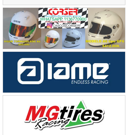
KDO - F6
Ciudad de Trenque Lauquen (Asfalto)
Trenque Lauquen (Buenos Aires)
ENTRERRIANO - F6 (POSTERGADA)
Parque de la Velocidad (Asfalto)
Villaguay (Entre Ríos)
VICTORIENSE - F7
El Cerro (Tierra)
Victoria (Entre Ríos)
PATAGONICO - F6
Moto Club Reginense (Tierra)
Gral. E. Godoy (Río Negro)
CSK - F7
Juventud Unida (Tierra)
Humboldt (Santa Fe)
NORESTE SANTAFESINO - F6
Ciudad de Avellaneda (Asfalto)
Avellaneda (Santa Fe)