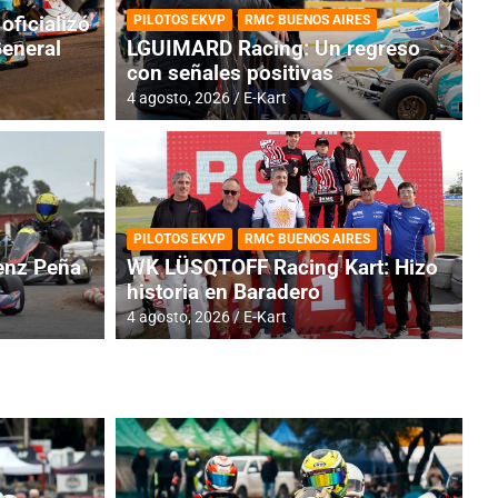
oficializó
PILOTOS EKVP
RMC BUENOS AIRES
General
LGUIMARD Racing: Un regreso
con señales positivas
4 agosto, 2026
E-Kart
RMC BUENOS AIRES
BR
ES: Cerró una jornada
I
PILOTOS EKVP
RMC BUENOS AIRES
adero
f
nz Peña
WK LÜSQTOFF Racing Kart: Hizo
historia en Baradero
6 a
4 agosto, 2026
E-Kart