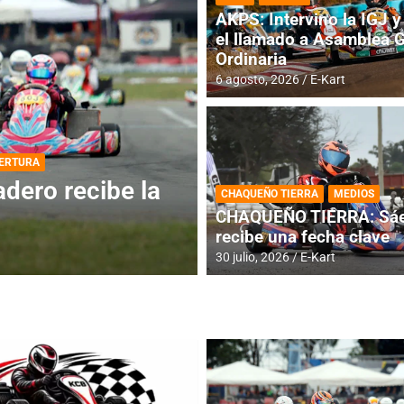
AKPS: Intervino la IGJ y 
el llamado a Asamblea 
Ordinaria
6 agosto, 2026
E-Kart
DESTACADA
INFORME CENTRAL
ios para la
RMC BUENOS AIR
CHAQUEÑO TIERRA
MEDIOS
histórica en Bar
CHAQUEÑO TIERRA: Sáe
recibe una fecha clave
4 agosto, 2026
E-Kart
30 julio, 2026
E-Kart