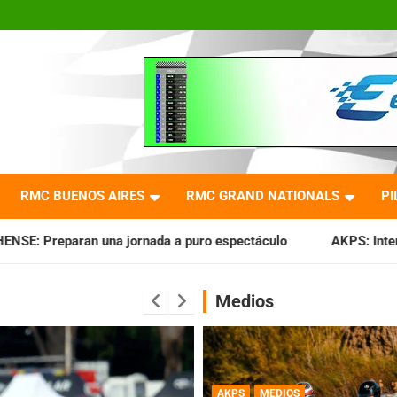
RMC BUENOS AIRES
RMC GRAND NATIONALS
PI
a puro espectáculo
AKPS: Intervino la IGJ y oficializó el 
Medios
AKPS
MEDIOS