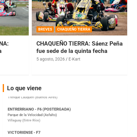
COBERTURA ESPECIAL DE E-KART.COM.AR
08/09-AGO
BREVES
CHAQUEÑO TIERRA
IAME SERIES ARGENTINA 6
Ramiro Tot (Asfalto)
NA:
CHAQUEÑO TIERRA: Sáenz Peña
Baradero (Buenos Aires)
a
fue sede de la quinta fecha
KDO - F6
5 agosto, 2026
E-Kart
Ciudad de Trenque Lauquen (Asfalto)
Trenque Lauquen (Buenos Aires)
ENTRERRIANO - F6 (POSTERGADA)
Parque de la Velocidad (Asfalto)
Lo que viene
Villaguay (Entre Ríos)
VICTORIENSE - F7
El Cerro (Tierra)
Victoria (Entre Ríos)
PATAGONICO - F6
Moto Club Reginense (Tierra)
Gral. E. Godoy (Río Negro)