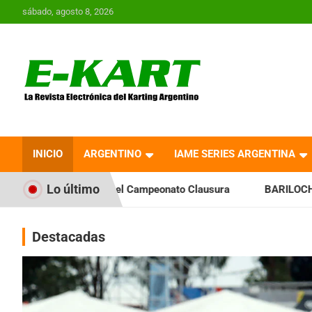
Saltar
sábado, agosto 8, 2026
al
contenido
E-Kart.com.ar | La
Revista Electrónica del
INICIO
ARGENTINO
IAME SERIES ARGENTINA
Karting en Argentina
Lo último
 Campeonato Clausura
BARILOCHENSE: Preparan una jornada 
Destacadas