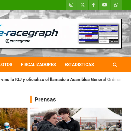
LOTOS
FISCALIZADORES
ESTADISTICAS
llamado a Asamblea General Ordinaria
IAME SERIES ARGENTINA:
Prensas