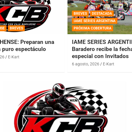
BREVES
DESTACADA
IAME SERIES ARGENTINA
NSE
BREVES
PRÓXIMA COBERTURA
HENSE: Preparan una
IAME SERIES ARGENTI
a puro espectáculo
Baradero recibe la fech
especial con Invitados
026
E-Kart
6 agosto, 2026
E-Kart