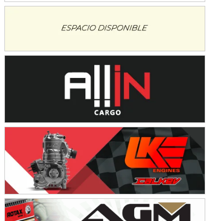
SUR SANTAFESINO - F4
José Samuel Sánchez (Tierra)
Rufino (Santa Fe)
TUCUMANO - F5
Juan Navarro (Asfalto)
El Timbó (Tucumán)