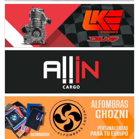
NORESTE SANTAFESINO - F6
Ciudad de Avellaneda (Asfalto)
Avellaneda (Santa Fe)
SUR SANTAFESINO - F4
José Samuel Sánchez (Tierra)
Rufino (Santa Fe)
TUCUMANO - F5
Juan Navarro (Asfalto)
El Timbó (Tucumán)