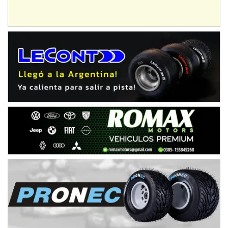
IAME SERIES ARGENTINA 6
Ramiro Tot (Asfalto)
Baradero (Buenos Aires)
KDO - F6
Ciudad de Trenque Lauquen (Asfalto)
Trenque Lauquen (Buenos Aires)
ENTRERRIANO - F6 (POSTERGADA)
Parque de la Velocidad (Asfalto)
Villaguay (Entre Ríos)
VICTORIENSE - F7
El Cerro (Tierra)
Victoria (Entre Ríos)
PATAGONICO - F6
Moto Club Reginense (Tierra)
Gral. E. Godoy (Río Negro)
CSK - F7
Juventud Unida (Tierra)
Humboldt (Santa Fe)