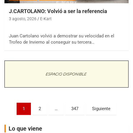
J.CARTOLANO: Volvió a ser la referencia
3 agosto, 2026
E-Kart
Juan Cartolano volvió a demostrar su velocidad en el
COBERTURA ESPECIAL DE E-KART.COM.AR
08/09-AGO
Trofeo de Invierno al conseguir su tercera…
IAME SERIES ARGENTINA 6
Ramiro Tot (Asfalto)
Baradero (Buenos Aires)
KDO - F6
Ciudad de Trenque Lauquen (Asfalto)
Trenque Lauquen (Buenos Aires)
ENTRERRIANO - F6 (POSTERGADA)
Parque de la Velocidad (Asfalto)
Paginación
Villaguay (Entre Ríos)
1
2
…
347
Siguiente
de
VICTORIENSE - F7
entradas
El Cerro (Tierra)
Lo que viene
Victoria (Entre Ríos)