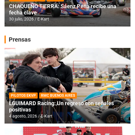
CHAQUEÑO TIERRA: Sáenz Peña recibe una
fecha clave
30 julio, 2026
E-Kart
Prensas
PILOTOS EKVP
RMC BUENOS AIRES
LGUIMARD Racing: Un regreso con señales
positivas
4 agosto, 2026
E-Kart