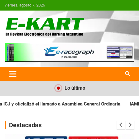
Saltar
viernes, agosto 7, 2026
al
contenido
E-Kart.com.ar | La Revista
Electrónica del Karting en
Argentina
Lo último
Asamblea General Ordinaria
IAME SERIES ARGENTINA: Baradero re
Destacadas