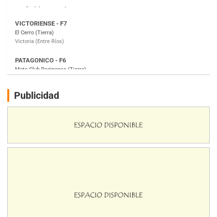
PATAGONICO - F6
Moto Club Reginense (Tierra)
Gral. E. Godoy (Río Negro)
CSK - F7
Juventud Unida (Tierra)
Humboldt (Santa Fe)
NORESTE SANTAFESINO - F6
Publicidad
Ciudad de Avellaneda (Asfalto)
Avellaneda (Santa Fe)
SUR SANTAFESINO - F4
José Samuel Sánchez (Tierra)
Rufino (Santa Fe)
TUCUMANO - F5
Juan Navarro (Asfalto)
El Timbó (Tucumán)
COBERTURA ESPECIAL DE E-KART.COM.AR
08/09-AGO