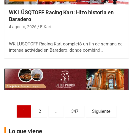
WK LÜSQTOFF Racing Kart: Hizo historia en
Baradero
4 agosto, 2026
E-Kart
COBERTURA ESPECIAL DE E-KART.COM.AR
WK LÜSQTOFF Racing Kart completó un fin de semana de
08/09-AGO
intensa actividad en Baradero, donde combinó…
IAME SERIES ARGENTINA 6
Ramiro Tot (Asfalto)
Baradero (Buenos Aires)
KDO - F6
Ciudad de Trenque Lauquen (Asfalto)
Trenque Lauquen (Buenos Aires)
ENTRERRIANO - F6 (POSTERGADA)
Parque de la Velocidad (Asfalto)
Paginación
1
2
…
347
Siguiente
Villaguay (Entre Ríos)
de
VICTORIENSE - F7
entradas
El Cerro (Tierra)
Lo que viene