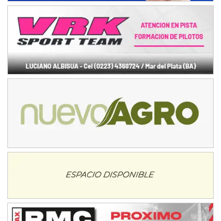
NORESTE SANTAFESINO - F6
Ciudad de Avellaneda (Asfalto)
Avellaneda (Santa Fe)
SUR SANTAFESINO - F4
José Samuel Sánchez (Tierra)
Rufino (Santa Fe)
TUCUMANO - F5
Juan Navarro (Asfalto)
El Timbó (Tucumán)