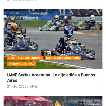
CENTRALES ANTERIORES
IAME SERIES ARGENTINA
INFORME CENTRAL
IAME Series Argentina: Le dijo adiós a Buenos
Aires
21 julio, 2026
E-Kart