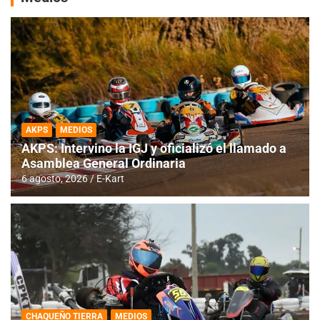
AKPS
MEDIOS
AKPS: Intervino la IGJ y oficializó el llamado a
Asamblea General Ordinaria
6 agosto, 2026
E-Kart
CHAQUEÑO TIERRA
MEDIOS