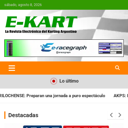
Saltar
sábado, agosto 8, 2026
al
contenido
E-Kart.com.ar | La Revista
Electrónica del Karting en
Argentina
Lo último
da a puro espectáculo
AKPS: Intervino la IGJ y oficializó el 
Destacadas