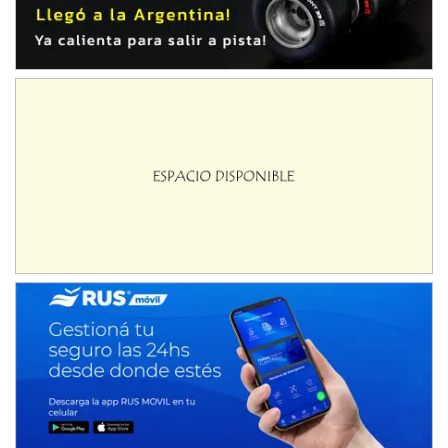
IAME SERIES ARGENTINA 6
Ramiro Tot (Asfalto)
Baradero (Buenos Aires)
KDO - F6
Ciudad de Trenque Lauquen (Asfalto)
Trenque Lauquen (Buenos Aires)
ENTRERRIANO - F6 (POSTERGADA)
Parque de la Velocidad (Asfalto)
Villaguay (Entre Ríos)
VICTORIENSE - F7
El Cerro (Tierra)
Victoria (Entre Ríos)
PATAGONICO - F6
Moto Club Reginense (Tierra)
Gral. E. Godoy (Río Negro)
CSK - F7
Juventud Unida (Tierra)
Humboldt (Santa Fe)