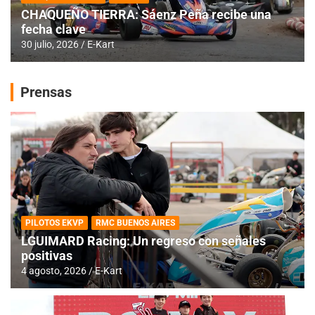
CHAQUEÑO TIERRA: Sáenz Peña recibe una
fecha clave
30 julio, 2026
E-Kart
Prensas
PILOTOS EKVP
RMC BUENOS AIRES
LGUIMARD Racing: Un regreso con señales
positivas
4 agosto, 2026
E-Kart