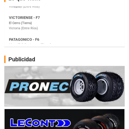
Victoria (Entre Ríos)
PATAGONICO - F6
Moto Club Reginense (Tierra)
Gral. E. Godoy (Río Negro)
CSK - F7
Juventud Unida (Tierra)
Humboldt (Santa Fe)
NORESTE SANTAFESINO - F6
Publicidad
Ciudad de Avellaneda (Asfalto)
Avellaneda (Santa Fe)
SUR SANTAFESINO - F4
José Samuel Sánchez (Tierra)
Rufino (Santa Fe)
TUCUMANO - F5
Juan Navarro (Asfalto)
El Timbó (Tucumán)
COBERTURA ESPECIAL DE E-KART.COM.AR
08/09-AGO