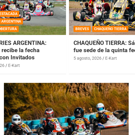
ESTACADA
S ARGENTINA
OBERTURA
BREVES
CHAQUEÑO TIERRA
RIES ARGENTINA:
CHAQUEÑO TIERRA: Sá
recibe la fecha
fue sede de la quinta f
 con Invitados
5 agosto, 2026
E-Kart
026
E-Kart