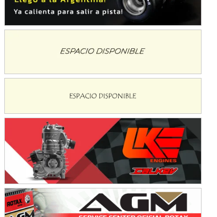
KDO - F6
Ciudad de Trenque Lauquen (Asfalto)
Trenque Lauquen (Buenos Aires)
ENTRERRIANO - F6 (POSTERGADA)
Parque de la Velocidad (Asfalto)
Villaguay (Entre Ríos)
VICTORIENSE - F7
El Cerro (Tierra)
Victoria (Entre Ríos)
PATAGONICO - F6
Moto Club Reginense (Tierra)
Gral. E. Godoy (Río Negro)
CSK - F7
Juventud Unida (Tierra)
Humboldt (Santa Fe)
NORESTE SANTAFESINO - F6
Ciudad de Avellaneda (Asfalto)