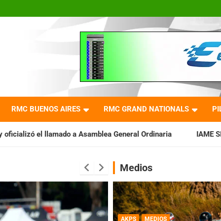
RMC BUENOS AIRES
RMC GRAND NATIONALS
PI
 a Asamblea General Ordinaria
IAME SERIES ARGENTINA: Barad
Medios
AKPS
MEDIOS