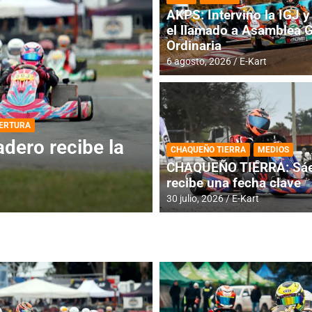
AKPS: Intervino la IGJ y 
el llamado a Asamblea 
Ordinaria
6 agosto, 2026
E-Kart
DESTACADA
INFORME CENTRAL
ios para la
RMC BUENOS AIR
CHAQUEÑO TIERRA
MEDIOS
histórica en Bar
CHAQUEÑO TIERRA: Sáe
recibe una fecha clave
4 agosto, 2026
E-Kart
30 julio, 2026
E-Kart