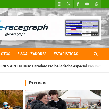
LOTOS
FISCALIZADORES
ESTADISTICAS
ero recibe la fecha especial con Invitados
CHAQUEÑO TIERR
Prensas