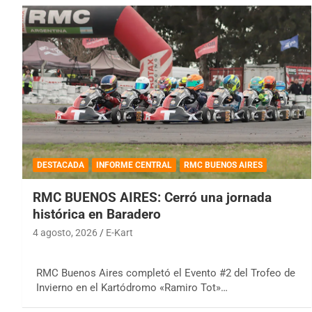
DESTACADA
INFORME CENTRAL
RMC BUENOS AIRES
RMC BUENOS AIRES: Cerró una jornada
histórica en Baradero
4 agosto, 2026
E-Kart
RMC Buenos Aires completó el Evento #2 del Trofeo de
Invierno en el Kartódromo «Ramiro Tot»…