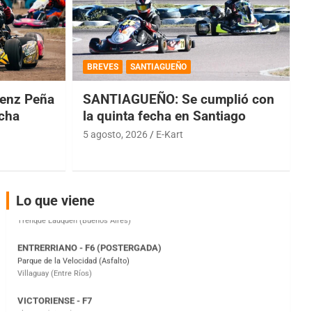
COBERTURA ESPECIAL DE E-KART.COM.AR
08/09-AGO
BREVES
SANTIAGUEÑO
IAME SERIES ARGENTINA 6
enz Peña
SANTIAGUEÑO: Se cumplió con
Ramiro Tot (Asfalto)
Baradero (Buenos Aires)
echa
la quinta fecha en Santiago
5 agosto, 2026
E-Kart
KDO - F6
Ciudad de Trenque Lauquen (Asfalto)
Trenque Lauquen (Buenos Aires)
ENTRERRIANO - F6 (POSTERGADA)
Lo que viene
Parque de la Velocidad (Asfalto)
Villaguay (Entre Ríos)
VICTORIENSE - F7
El Cerro (Tierra)
Victoria (Entre Ríos)
PATAGONICO - F6
Moto Club Reginense (Tierra)