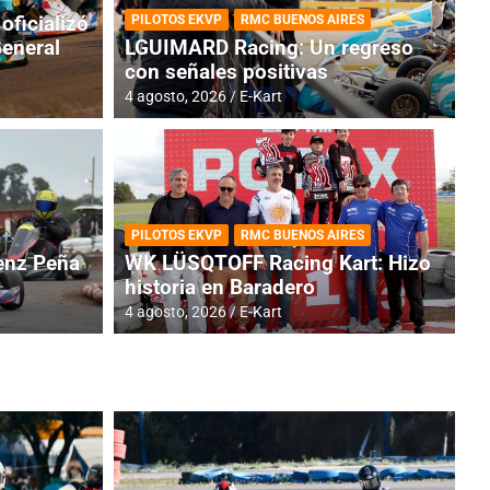
oficializó
PILOTOS EKVP
RMC BUENOS AIRES
General
LGUIMARD Racing: Un regreso
con señales positivas
4 agosto, 2026
E-Kart
RMC BUENOS AIRES
BR
ES: Cerró una jornada
I
PILOTOS EKVP
RMC BUENOS AIRES
adero
f
nz Peña
WK LÜSQTOFF Racing Kart: Hizo
historia en Baradero
6 a
4 agosto, 2026
E-Kart