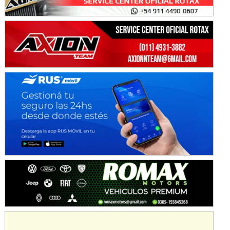
Avellaneda (Santa Fe)
SUR SANTAFESINO - F4
José Samuel Sánchez (Tierra)
Rufino (Santa Fe)
TUCUMANO - F5
Juan Navarro (Asfalto)
El Timbó (Tucumán)