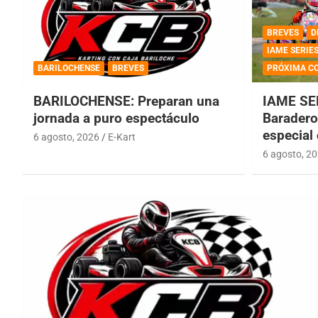
BREVES
D
IAME SERIE
BARILOCHENSE
BREVES
PRÓXIMA C
BARILOCHENSE: Preparan una
IAME SE
jornada a puro espectáculo
Baradero 
especial
6 agosto, 2026
E-Kart
6 agosto, 2