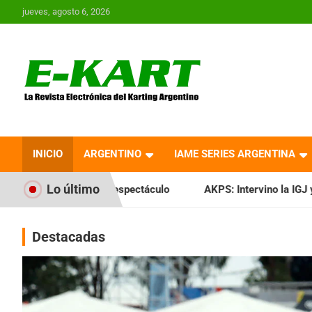
Saltar
jueves, agosto 6, 2026
al
contenido
E-Kart.com.ar | La
Revista Electrónica del
INICIO
ARGENTINO
IAME SERIES ARGENTINA
Karting en Argentina
Lo último
 espectáculo
AKPS: Intervino la IGJ y oficializó el llamado
Destacadas