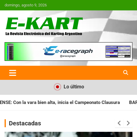
Saltar
domingo, agosto 9, 2026
al
contenido
E-Kart.com.ar | La Revista
Electrónica del Karting en
Argentina
Lo último
cia el Campeonato Clausura
BARILOCHENSE: Preparan una jorna
Destacadas