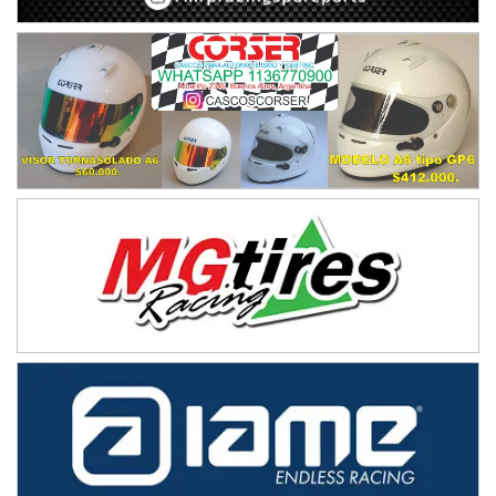
Humboldt (Santa Fe)
NORESTE SANTAFESINO - F6
Ciudad de Avellaneda (Asfalto)
Avellaneda (Santa Fe)
SUR SANTAFESINO - F4
José Samuel Sánchez (Tierra)
Rufino (Santa Fe)
TUCUMANO - F5
Juan Navarro (Asfalto)
El Timbó (Tucumán)