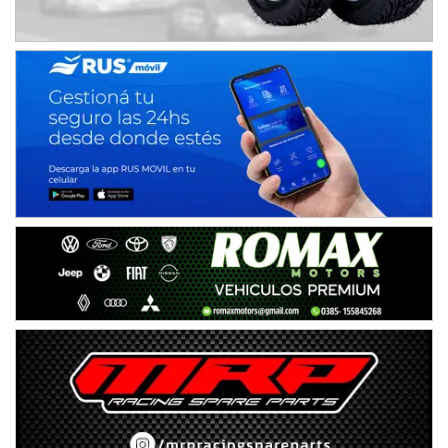
08/09-AGO
IAME SERIES ARGENTINA 6
Ramiro Tot (Asfalto)
Baradero (Buenos Aires)
KDO - F6
Ciudad de Trenque Lauquen (Asfalto)
Trenque Lauquen (Buenos Aires)
ENTRERRIANO - F6 (POSTERGADA)
Parque de la Velocidad (Asfalto)
Villaguay (Entre Ríos)
VICTORIENSE - F7
El Cerro (Tierra)
Victoria (Entre Ríos)
PATAGONICO - F6
Moto Club Reginense (Tierra)
Gral. E. Godoy (Río Negro)
CSK - F7
Juventud Unida (Tierra)