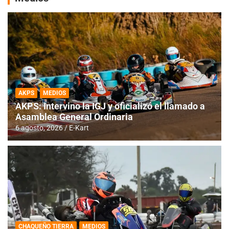
AKPS
MEDIOS
AKPS: Intervino la IGJ y oficializó el llamado a
Asamblea General Ordinaria
6 agosto, 2026
E-Kart
CHAQUEÑO TIERRA
MEDIOS