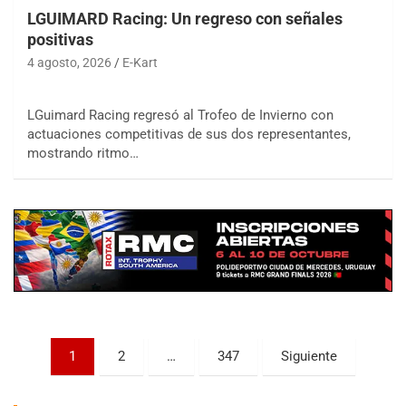
LGUIMARD Racing: Un regreso con señales
positivas
4 agosto, 2026
E-Kart
LGuimard Racing regresó al Trofeo de Invierno con
actuaciones competitivas de sus dos representantes,
COBERTURA ESPECIAL DE E-KART.COM.AR
mostrando ritmo…
08/09-AGO
IAME SERIES ARGENTINA 6
Ramiro Tot (Asfalto)
Baradero (Buenos Aires)
KDO - F6
Ciudad de Trenque Lauquen (Asfalto)
Trenque Lauquen (Buenos Aires)
ENTRERRIANO - F6 (POSTERGADA)
Parque de la Velocidad (Asfalto)
Paginación
1
2
…
347
Siguiente
Villaguay (Entre Ríos)
de
VICTORIENSE - F7