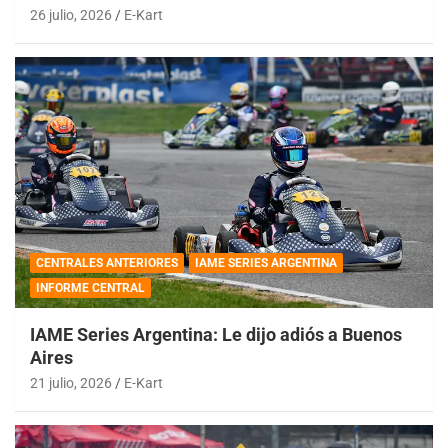
26 julio, 2026
E-Kart
CENTRALES ANTERIORES
IAME SERIES ARGENTINA
INFORME CENTRAL
IAME Series Argentina: Le dijo adiós a Buenos
Aires
21 julio, 2026
E-Kart