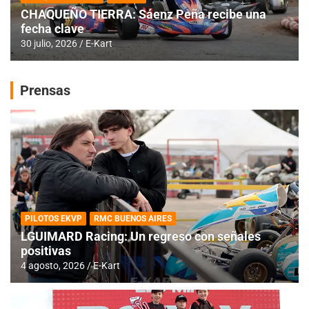
CHAQUEÑO TIERRA: Sáenz Peña recibe una
fecha clave
30 julio, 2026
E-Kart
Prensas
PILOTOS EKVP
RMC BUENOS AIRES
LGUIMARD Racing: Un regreso con señales
positivas
4 agosto, 2026
E-Kart