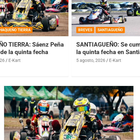
HAQUEÑO TIERRA
BREVES
SANTIAGUEÑO
O TIERRA: Sáenz Peña
SANTIAGUEÑO: Se cump
de la quinta fecha
la quinta fecha en Sant
026
E-Kart
5 agosto, 2026
E-Kart