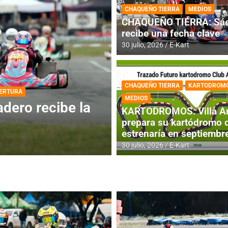
CHAQUEÑO TIERRA
MEDIOS
CHAQUEÑO TIERRA: Sáe
recibe una fecha clave
30 julio, 2026
E-Kart
CHAQUEÑO TIERRA
KARTODROM
DESTACADA
INFORME CENTRAL
MEDIOS
ios para la
RMC BUENOS AIR
KARTODROMOS: Villa A
histórica en Bar
prepara su kartódromo 
estrenaría en septiembr
4 agosto, 2026
E-Kart
30 julio, 2026
E-Kart