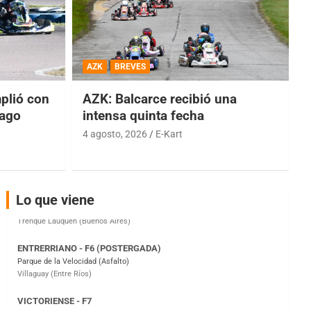
COBERTURA ESPECIAL DE E-KART.COM.AR
08/09-AGO
AZK
BREVES
IAME SERIES ARGENTINA 6
Ramiro Tot (Asfalto)
lió con
AZK: Balcarce recibió una
Baradero (Buenos Aires)
iago
intensa quinta fecha
KDO - F6
4 agosto, 2026
E-Kart
Ciudad de Trenque Lauquen (Asfalto)
Trenque Lauquen (Buenos Aires)
ENTRERRIANO - F6 (POSTERGADA)
Lo que viene
Parque de la Velocidad (Asfalto)
Villaguay (Entre Ríos)
VICTORIENSE - F7
El Cerro (Tierra)
Victoria (Entre Ríos)
PATAGONICO - F6
Moto Club Reginense (Tierra)