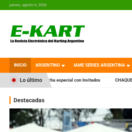
Saltar
jueves, agosto 6, 2026
al
contenido
E-Kart.com.ar | La
Revista Electrónica del
INICIO
ARGENTINO
IAME SERIES ARGENTINA
Karting en Argentina
Lo último
ha especial con Invitados
CHAQUEÑO TIERRA: Sáenz Peña fu
Destacadas