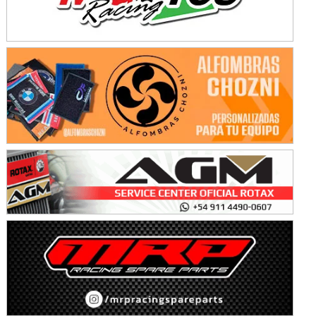
Avellaneda (Santa Fe)
SUR SANTAFESINO - F4
José Samuel Sánchez (Tierra)
Rufino (Santa Fe)
TUCUMANO - F5
Juan Navarro (Asfalto)
El Timbó (Tucumán)