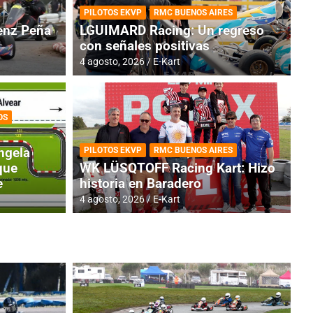
PILOTOS EKVP
RMC BUENOS AIRES
nz Peña
LGUIMARD Racing: Un regreso
con señales positivas
4 agosto, 2026
E-Kart
OS
RMC BUENOS AIRES
BR
ES: Cerró una jornada
I
ngela
PILOTOS EKVP
RMC BUENOS AIRES
adero
f
que
WK LÜSQTOFF Racing Kart: Hizo
e
historia en Baradero
6 a
4 agosto, 2026
E-Kart