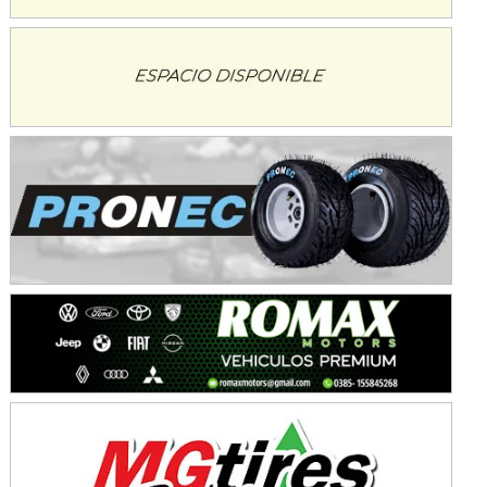
KDO - F6
Ciudad de Trenque Lauquen (Asfalto)
Trenque Lauquen (Buenos Aires)
ENTRERRIANO - F6 (POSTERGADA)
Parque de la Velocidad (Asfalto)
Villaguay (Entre Ríos)
VICTORIENSE - F7
El Cerro (Tierra)
Victoria (Entre Ríos)
PATAGONICO - F6
Moto Club Reginense (Tierra)
Gral. E. Godoy (Río Negro)
CSK - F7
Juventud Unida (Tierra)
Humboldt (Santa Fe)
NORESTE SANTAFESINO - F6
Ciudad de Avellaneda (Asfalto)