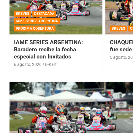
BREVES
DESTACADA
IAME SERIES ARGENTINA
PRÓXIMA COBERTURA
BREVES
C
IAME SERIES ARGENTINA:
CHAQUEÑ
Baradero recibe la fecha
fue sede 
especial con Invitados
5 agosto, 2
6 agosto, 2026
E-Kart