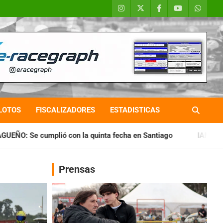
LOTOS
FISCALIZADORES
ESTADISTICAS
 quinta fecha en Santiago
IAME SERIES ARGENTINA: Horario
Prensas