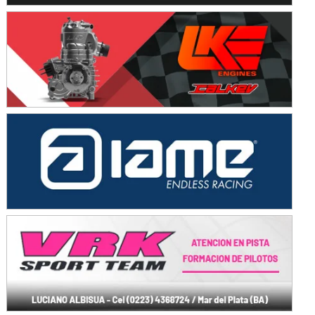
KDO - F6
Ciudad de Trenque Lauquen (Asfalto)
Trenque Lauquen (Buenos Aires)
ENTRERRIANO - F6 (POSTERGADA)
Parque de la Velocidad (Asfalto)
Villaguay (Entre Ríos)
VICTORIENSE - F7
El Cerro (Tierra)
Victoria (Entre Ríos)
PATAGONICO - F6
Moto Club Reginense (Tierra)
Gral. E. Godoy (Río Negro)
CSK - F7
Juventud Unida (Tierra)
Humboldt (Santa Fe)
NORESTE SANTAFESINO - F6
Ciudad de Avellaneda (Asfalto)