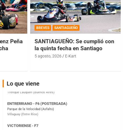
COBERTURA ESPECIAL DE E-KART.COM.AR
08/09-AGO
BREVES
SANTIAGUEÑO
IAME SERIES ARGENTINA 6
enz Peña
SANTIAGUEÑO: Se cumplió con
Ramiro Tot (Asfalto)
Baradero (Buenos Aires)
echa
la quinta fecha en Santiago
5 agosto, 2026
E-Kart
KDO - F6
Ciudad de Trenque Lauquen (Asfalto)
Trenque Lauquen (Buenos Aires)
ENTRERRIANO - F6 (POSTERGADA)
Lo que viene
Parque de la Velocidad (Asfalto)
Villaguay (Entre Ríos)
VICTORIENSE - F7
El Cerro (Tierra)
Victoria (Entre Ríos)
PATAGONICO - F6
Moto Club Reginense (Tierra)