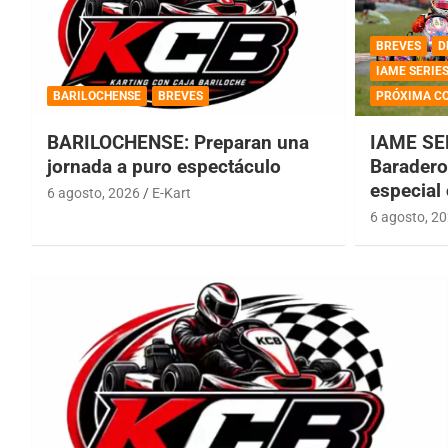
BREVES
D
IAME SERIE
BARILOCHENSE
BREVES
PRÓXIMA C
BARILOCHENSE: Preparan una
IAME SE
jornada a puro espectáculo
Baradero 
especial
6 agosto, 2026
E-Kart
6 agosto, 2