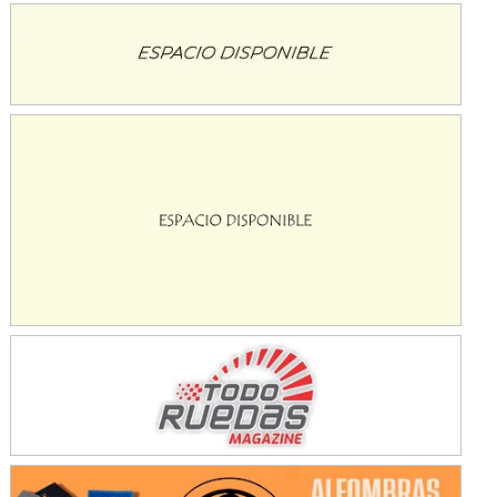
Avellaneda (Santa Fe)
SUR SANTAFESINO - F4
José Samuel Sánchez (Tierra)
Rufino (Santa Fe)
TUCUMANO - F5
Juan Navarro (Asfalto)
El Timbó (Tucumán)