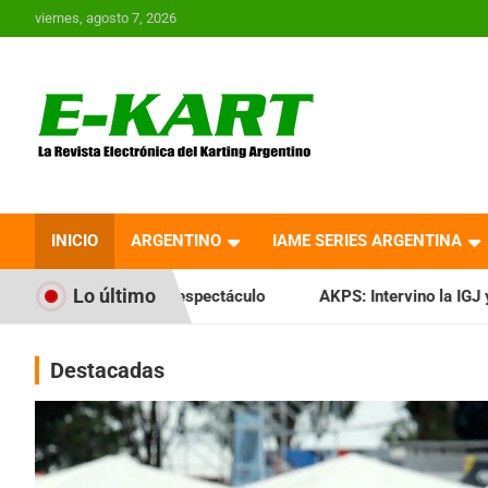
Saltar
viernes, agosto 7, 2026
al
contenido
E-Kart.com.ar | La
Revista Electrónica del
INICIO
ARGENTINO
IAME SERIES ARGENTINA
Karting en Argentina
Lo último
 espectáculo
AKPS: Intervino la IGJ y oficializó el llamado 
Destacadas