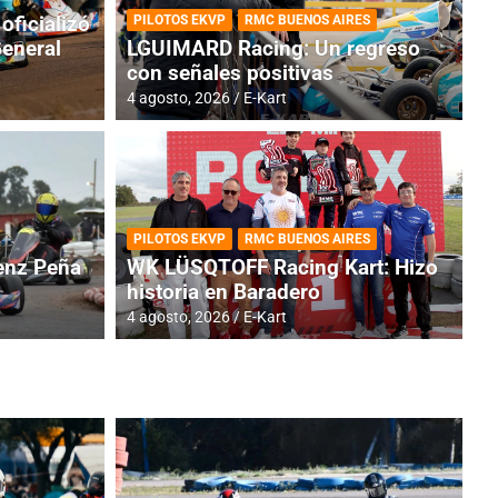
oficializó
PILOTOS EKVP
RMC BUENOS AIRES
General
LGUIMARD Racing: Un regreso
con señales positivas
4 agosto, 2026
E-Kart
RMC BUENOS AIRES
BR
ES: Cerró una jornada
I
PILOTOS EKVP
RMC BUENOS AIRES
adero
f
nz Peña
WK LÜSQTOFF Racing Kart: Hizo
historia en Baradero
6 a
4 agosto, 2026
E-Kart