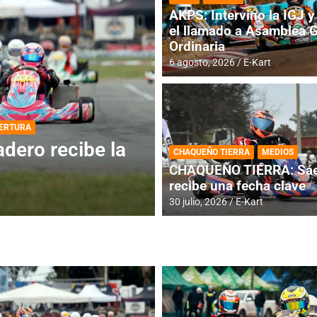
AKPS: Intervino la IGJ y 
el llamado a Asamblea 
Ordinaria
6 agosto, 2026
E-Kart
DESTACADA
INFORME CENTRAL
ios para la
RMC BUENOS AIR
CHAQUEÑO TIERRA
MEDIOS
histórica en Bar
CHAQUEÑO TIERRA: Sáe
recibe una fecha clave
4 agosto, 2026
E-Kart
30 julio, 2026
E-Kart