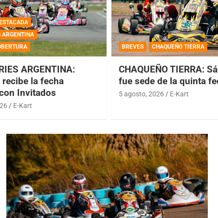
ESTACADA
S ARGENTINA
OBERTURA
BREVES
CHAQUEÑO TIERRA
RIES ARGENTINA:
CHAQUEÑO TIERRA: Sá
recibe la fecha
fue sede de la quinta f
 con Invitados
5 agosto, 2026
E-Kart
026
E-Kart