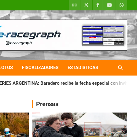
LOTOS
FISCALIZADORES
ESTADISTICAS
ro recibe la fecha especial con Invitados
CHAQUEÑO TIERR
Prensas