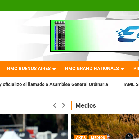
RMC BUENOS AIRES
RMC GRAND NATIONALS
PI
a Asamblea General Ordinaria
IAME SERIES ARGENTINA: Barade
Medios
AKPS
MEDIOS