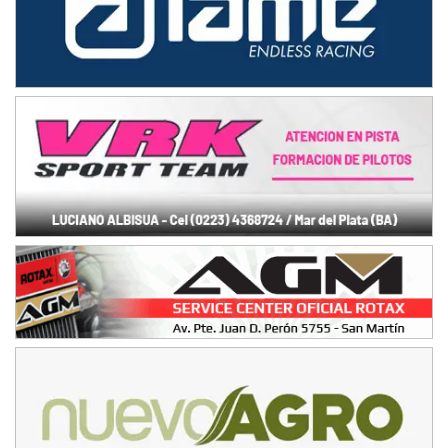
COBERTURA ESPECIAL DE E-KART.COM.AR
08/09-AGO
IAME SERIES ARGENTINA 6
Ramiro Tot (Asfalto)
Baradero (Buenos Aires)
KDO - F6
Ciudad de Trenque Lauquen (Asfalto)
Trenque Lauquen (Buenos Aires)
ENTRERRIANO - F6 (POSTERGADA)
Parque de la Velocidad (Asfalto)
Villaguay (Entre Ríos)
VICTORIENSE - F7
El Cerro (Tierra)
Victoria (Entre Ríos)
PATAGONICO - F6
Moto Club Reginense (Tierra)
Gral. E. Godoy (Río Negro)
CSK - F7