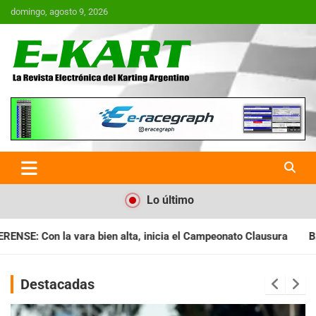
Saltar
domingo, agosto 9, 2026
al
contenido
E-Kart.com.ar | La Revista
Electrónica del Karting en
Argentina
Lo último
nicia el Campeonato Clausura
BARILOCHENSE: Preparan una jo
Destacadas