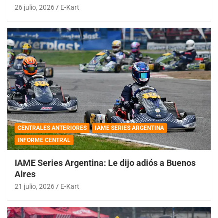
26 julio, 2026
E-Kart
CENTRALES ANTERIORES
IAME SERIES ARGENTINA
INFORME CENTRAL
IAME Series Argentina: Le dijo adiós a Buenos
Aires
21 julio, 2026
E-Kart