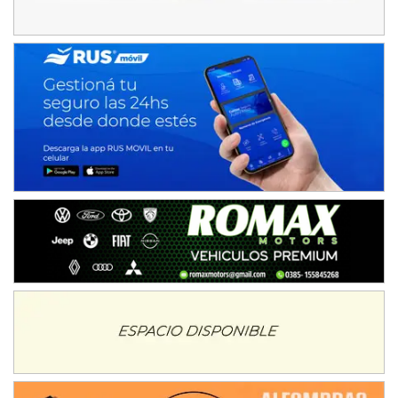
Juventud Unida (Tierra)
Humboldt (Santa Fe)
NORESTE SANTAFESINO - F6
Ciudad de Avellaneda (Asfalto)
Avellaneda (Santa Fe)
SUR SANTAFESINO - F4
José Samuel Sánchez (Tierra)
Rufino (Santa Fe)
TUCUMANO - F5
Juan Navarro (Asfalto)
El Timbó (Tucumán)