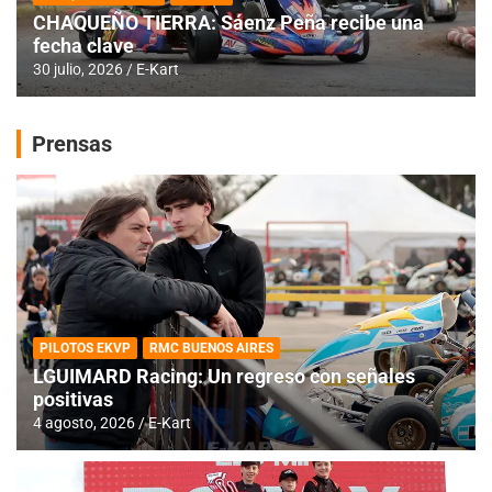
CHAQUEÑO TIERRA: Sáenz Peña recibe una
fecha clave
30 julio, 2026
E-Kart
Prensas
PILOTOS EKVP
RMC BUENOS AIRES
LGUIMARD Racing: Un regreso con señales
positivas
4 agosto, 2026
E-Kart