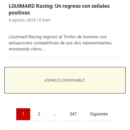
LGUIMARD Racing: Un regreso con señales
positivas
4 agosto, 2026
E-Kart
LGuimard Racing regresó al Trofeo de Invierno con
actuaciones competitivas de sus dos representantes,
COBERTURA ESPECIAL DE E-KART.COM.AR
mostrando ritmo…
08/09-AGO
IAME SERIES ARGENTINA 6
Ramiro Tot (Asfalto)
Baradero (Buenos Aires)
KDO - F6
Ciudad de Trenque Lauquen (Asfalto)
Trenque Lauquen (Buenos Aires)
ENTRERRIANO - F6 (POSTERGADA)
Paginación
Parque de la Velocidad (Asfalto)
1
2
…
347
Siguiente
Villaguay (Entre Ríos)
de
VICTORIENSE - F7