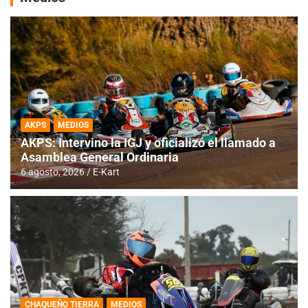
AKPS
MEDIOS
AKPS: Intervino la IGJ y oficializó el llamado a
Asamblea General Ordinaria
6 agosto, 2026
E-Kart
CHAQUEÑO TIERRA
MEDIOS