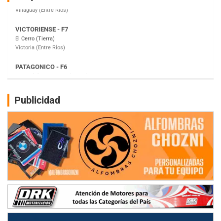
Victoria (Entre Ríos)
PATAGONICO - F6
Moto Club Reginense (Tierra)
Gral. E. Godoy (Río Negro)
CSK - F7
Juventud Unida (Tierra)
Humboldt (Santa Fe)
NORESTE SANTAFESINO - F6
Publicidad
Ciudad de Avellaneda (Asfalto)
Avellaneda (Santa Fe)
SUR SANTAFESINO - F4
José Samuel Sánchez (Tierra)
Rufino (Santa Fe)
TUCUMANO - F5
Juan Navarro (Asfalto)
El Timbó (Tucumán)
COBERTURA ESPECIAL DE E-KART.COM.AR
08/09-AGO