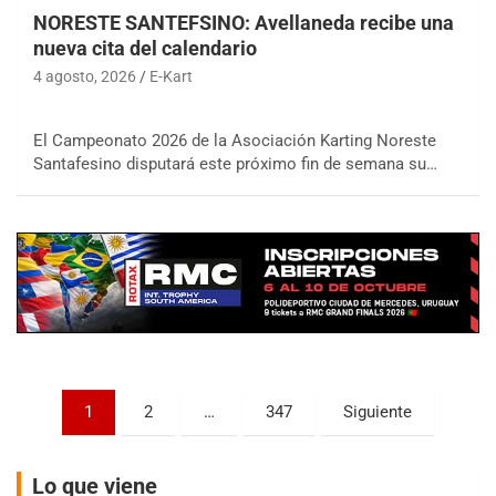
NORESTE SANTEFSINO: Avellaneda recibe una
nueva cita del calendario
4 agosto, 2026
E-Kart
El Campeonato 2026 de la Asociación Karting Noreste
COBERTURA ESPECIAL DE E-KART.COM.AR
Santafesino disputará este próximo fin de semana su…
08/09-AGO
IAME SERIES ARGENTINA 6
Ramiro Tot (Asfalto)
Baradero (Buenos Aires)
KDO - F6
Ciudad de Trenque Lauquen (Asfalto)
Trenque Lauquen (Buenos Aires)
ENTRERRIANO - F6 (POSTERGADA)
Parque de la Velocidad (Asfalto)
Paginación
1
2
…
347
Siguiente
Villaguay (Entre Ríos)
de
VICTORIENSE - F7
entradas
El Cerro (Tierra)
Lo que viene