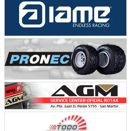
IAME SERIES ARGENTINA 6
Ramiro Tot (Asfalto)
Baradero (Buenos Aires)
KDO - F6
Ciudad de Trenque Lauquen (Asfalto)
Trenque Lauquen (Buenos Aires)
ENTRERRIANO - F6 (POSTERGADA)
Parque de la Velocidad (Asfalto)
Villaguay (Entre Ríos)
VICTORIENSE - F7
El Cerro (Tierra)
Victoria (Entre Ríos)
PATAGONICO - F6
Moto Club Reginense (Tierra)
Gral. E. Godoy (Río Negro)
CSK - F7
Juventud Unida (Tierra)
Humboldt (Santa Fe)