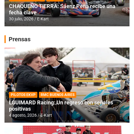
CHAQUEÑO TIERRA: Sáenz Peña recibe una
fecha clave
30 julio, 2026
E-Kart
Prensas
PILOTOS EKVP
RMC BUENOS AIRES
LGUIMARD Racing: Un regreso con señales
positivas
4 agosto, 2026
E-Kart