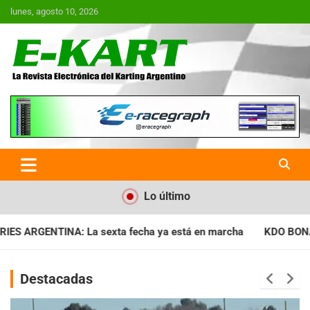
Saltar
lunes, agosto 10, 2026
al
contenido
E-Kart.com.ar | La Revista
Electrónica del Karting en
Argentina
Lo último
a ya está en marcha
KDO BONAERENSE: Con la vara bien alta, 
Destacadas