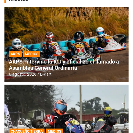
AKPS
MEDIOS
AKPS: Intervino la IGJ y oficializó el llamado a
Asamblea General Ordinaria
6 agosto, 2026
E-Kart
CHAQUEÑO TIERRA
MEDIOS