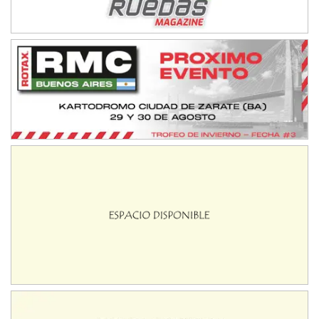
NORESTE SANTAFESINO - F6
Ciudad de Avellaneda (Asfalto)
Avellaneda (Santa Fe)
SUR SANTAFESINO - F4
José Samuel Sánchez (Tierra)
Rufino (Santa Fe)
TUCUMANO - F5
Juan Navarro (Asfalto)
El Timbó (Tucumán)