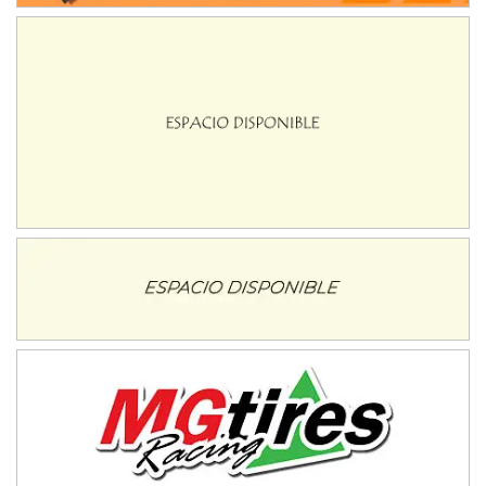
Baradero (Buenos Aires)
KDO - F6
Ciudad de Trenque Lauquen (Asfalto)
Trenque Lauquen (Buenos Aires)
ENTRERRIANO - F6 (POSTERGADA)
Parque de la Velocidad (Asfalto)
Villaguay (Entre Ríos)
VICTORIENSE - F7
El Cerro (Tierra)
Victoria (Entre Ríos)
PATAGONICO - F6
Moto Club Reginense (Tierra)
Gral. E. Godoy (Río Negro)
CSK - F7
Juventud Unida (Tierra)
Humboldt (Santa Fe)
NORESTE SANTAFESINO - F6