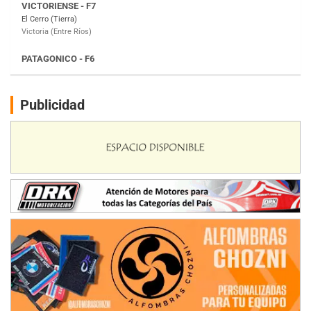
Moto Club Reginense (Tierra)
Gral. E. Godoy (Río Negro)
CSK - F7
Juventud Unida (Tierra)
Humboldt (Santa Fe)
NORESTE SANTAFESINO - F6
Publicidad
Ciudad de Avellaneda (Asfalto)
Avellaneda (Santa Fe)
SUR SANTAFESINO - F4
José Samuel Sánchez (Tierra)
Rufino (Santa Fe)
TUCUMANO - F5
Juan Navarro (Asfalto)
El Timbó (Tucumán)
COBERTURA ESPECIAL DE E-KART.COM.AR
08/09-AGO
IAME SERIES ARGENTINA 6
Ramiro Tot (Asfalto)