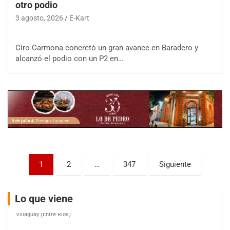
otro podio
3 agosto, 2026
E-Kart
COBERTURA ESPECIAL DE E-KART.COM.AR
Ciro Carmona concretó un gran avance en Baradero y
08/09-AGO
alcanzó el podio con un P2 en…
IAME SERIES ARGENTINA 6
Ramiro Tot (Asfalto)
Baradero (Buenos Aires)
KDO - F6
Ciudad de Trenque Lauquen (Asfalto)
Trenque Lauquen (Buenos Aires)
ENTRERRIANO - F6 (POSTERGADA)
Paginación
Parque de la Velocidad (Asfalto)
1
2
…
347
Siguiente
Villaguay (Entre Ríos)
de
VICTORIENSE - F7
entradas
Lo que viene
El Cerro (Tierra)
Victoria (Entre Ríos)
PATAGONICO - F6