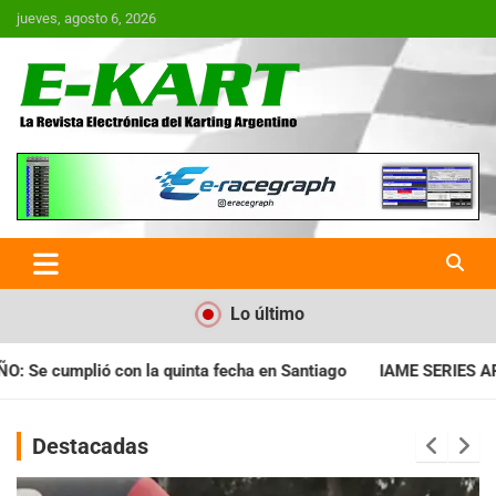
Saltar
jueves, agosto 6, 2026
al
contenido
E-Kart.com.ar | La Revista
Electrónica del Karting en
Argentina
Lo último
cha en Santiago
IAME SERIES ARGENTINA: Horarios para la fec
Destacadas