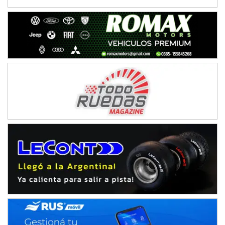
Ciudad de Avellaneda (Asfalto)
Avellaneda (Santa Fe)
SUR SANTAFESINO - F4
José Samuel Sánchez (Tierra)
Rufino (Santa Fe)
TUCUMANO - F5
Juan Navarro (Asfalto)
El Timbó (Tucumán)