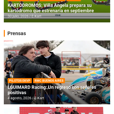
KARTODROMOS: Villa Angela prepara su
kartódromo que estrenaría en septiembre
30 julio, 2026
E-Kart
Prensas
PILOTOS EKVP
RMC BUENOS AIRES
LGUIMARD Racing: Un regreso con señales
positivas
4 agosto, 2026
E-Kart