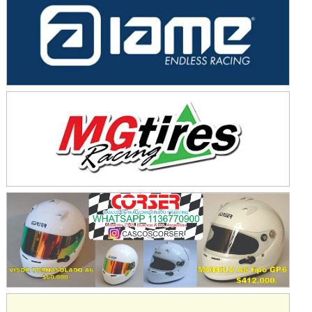
Avellaneda (Santa Fe)
SUR SANTAFESINO - F4
José Samuel Sánchez (Tierra)
Rufino (Santa Fe)
TUCUMANO - F5
Juan Navarro (Asfalto)
El Timbó (Tucumán)