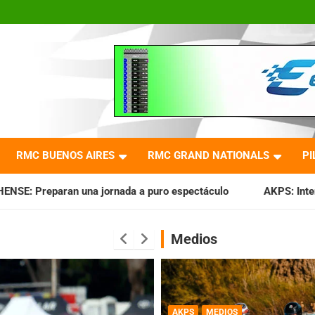
RMC BUENOS AIRES
RMC GRAND NATIONALS
PI
ada a puro espectáculo
AKPS: Intervino la IGJ y oficializó
Medios
AKPS
MEDIOS