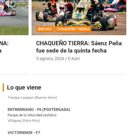
COBERTURA ESPECIAL DE E-KART.COM.AR
08/09-AGO
BREVES
CHAQUEÑO TIERRA
IAME SERIES ARGENTINA 6
NA:
CHAQUEÑO TIERRA: Sáenz Peña
Ramiro Tot (Asfalto)
Baradero (Buenos Aires)
a
fue sede de la quinta fecha
5 agosto, 2026
E-Kart
KDO - F6
Ciudad de Trenque Lauquen (Asfalto)
Trenque Lauquen (Buenos Aires)
ENTRERRIANO - F6 (POSTERGADA)
Lo que viene
Parque de la Velocidad (Asfalto)
Villaguay (Entre Ríos)
VICTORIENSE - F7
El Cerro (Tierra)
Victoria (Entre Ríos)
PATAGONICO - F6
Moto Club Reginense (Tierra)