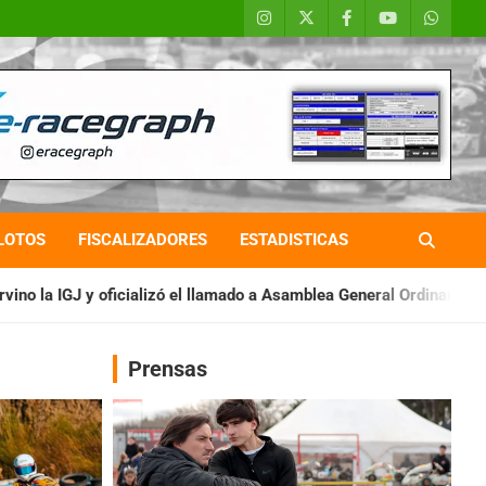
LOTOS
FISCALIZADORES
ESTADISTICAS
 el llamado a Asamblea General Ordinaria
IAME SERIES ARGENT
Prensas