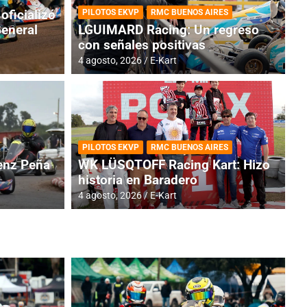
oficializó
PILOTOS EKVP
RMC BUENOS AIRES
General
LGUIMARD Racing: Un regreso
con señales positivas
4 agosto, 2026
E-Kart
RMC BUENOS AIRES
BR
ES: Cerró una jornada
I
PILOTOS EKVP
RMC BUENOS AIRES
adero
f
nz Peña
WK LÜSQTOFF Racing Kart: Hizo
historia en Baradero
6 a
4 agosto, 2026
E-Kart