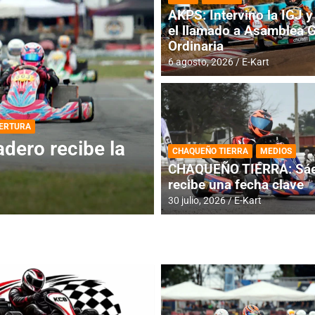
AKPS: Intervino la IGJ y 
el llamado a Asamblea 
Ordinaria
6 agosto, 2026
E-Kart
DESTACADA
INFORME CENTRAL
ios para la
RMC BUENOS AIR
CHAQUEÑO TIERRA
MEDIOS
histórica en Bar
CHAQUEÑO TIERRA: Sáe
recibe una fecha clave
4 agosto, 2026
E-Kart
30 julio, 2026
E-Kart