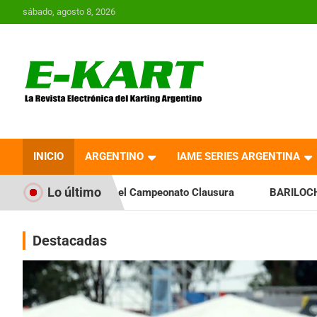
Saltar
sábado, agosto 8, 2026
al
contenido
E-Kart.com.ar | La
Revista Electrónica del
INICIO
ARGENTINO
IAME SERIES ARGENTINA
Karting en Argentina
Lo último
a el Campeonato Clausura
BARILOCHENSE: Preparan una jorn
Destacadas