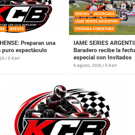
BREVES
DESTACADA
IAME SERIES ARGENTINA
NSE
BREVES
PRÓXIMA COBERTURA
HENSE: Preparan una
IAME SERIES ARGENTI
a puro espectáculo
Baradero recibe la fech
especial con Invitados
026
E-Kart
6 agosto, 2026
E-Kart