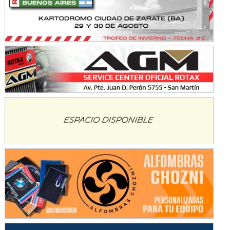
Baradero (Buenos Aires)
KDO - F6
Ciudad de Trenque Lauquen (Asfalto)
Trenque Lauquen (Buenos Aires)
ENTRERRIANO - F6 (POSTERGADA)
Parque de la Velocidad (Asfalto)
Villaguay (Entre Ríos)
VICTORIENSE - F7
El Cerro (Tierra)
Victoria (Entre Ríos)
PATAGONICO - F6
Moto Club Reginense (Tierra)
Gral. E. Godoy (Río Negro)
CSK - F7
Juventud Unida (Tierra)
Humboldt (Santa Fe)
NORESTE SANTAFESINO - F6
Ciudad de Avellaneda (Asfalto)