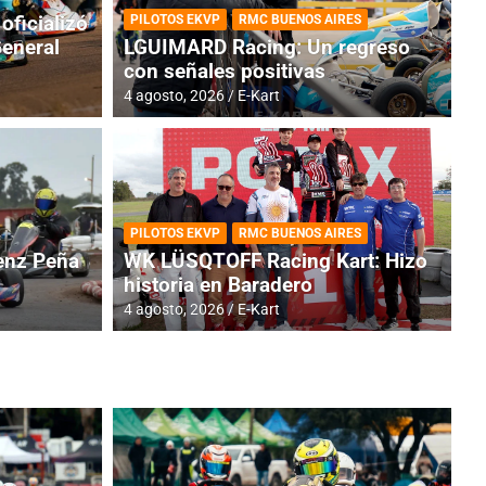
oficializó
PILOTOS EKVP
RMC BUENOS AIRES
General
LGUIMARD Racing: Un regreso
con señales positivas
4 agosto, 2026
E-Kart
RMC BUENOS AIRES
BR
ES: Cerró una jornada
I
PILOTOS EKVP
RMC BUENOS AIRES
adero
f
nz Peña
WK LÜSQTOFF Racing Kart: Hizo
historia en Baradero
6 a
4 agosto, 2026
E-Kart