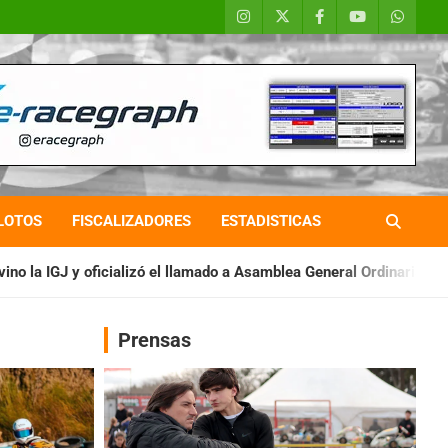
LOTOS
FISCALIZADORES
ESTADISTICAS
 el llamado a Asamblea General Ordinaria
IAME SERIES ARGENT
Prensas