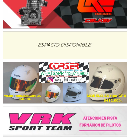
Avellaneda (Santa Fe)
SUR SANTAFESINO - F4
José Samuel Sánchez (Tierra)
Rufino (Santa Fe)
TUCUMANO - F5
Juan Navarro (Asfalto)
El Timbó (Tucumán)