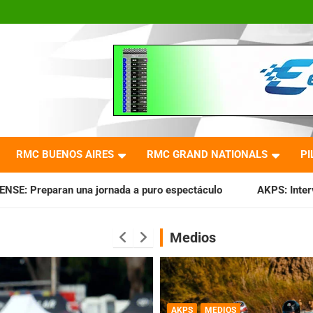
RMC BUENOS AIRES
RMC GRAND NATIONALS
PI
ada a puro espectáculo
AKPS: Intervino la IGJ y oficializó
Medios
AKPS
MEDIOS