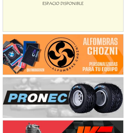
KDO - F6
Ciudad de Trenque Lauquen (Asfalto)
Trenque Lauquen (Buenos Aires)
ENTRERRIANO - F6 (POSTERGADA)
Parque de la Velocidad (Asfalto)
Villaguay (Entre Ríos)
VICTORIENSE - F7
El Cerro (Tierra)
Victoria (Entre Ríos)
PATAGONICO - F6
Moto Club Reginense (Tierra)
Gral. E. Godoy (Río Negro)
CSK - F7
Juventud Unida (Tierra)
Humboldt (Santa Fe)
NORESTE SANTAFESINO - F6
Ciudad de Avellaneda (Asfalto)