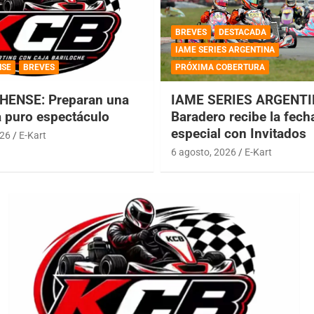
BREVES
DESTACADA
IAME SERIES ARGENTINA
NSE
BREVES
PRÓXIMA COBERTURA
HENSE: Preparan una
IAME SERIES ARGENTI
a puro espectáculo
Baradero recibe la fech
especial con Invitados
026
E-Kart
6 agosto, 2026
E-Kart