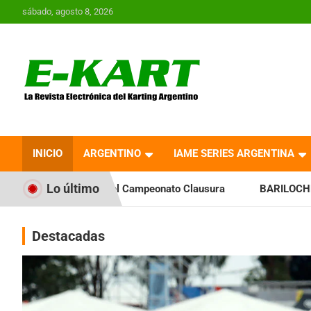
Saltar
sábado, agosto 8, 2026
al
contenido
E-Kart.com.ar | La
Revista Electrónica del
INICIO
ARGENTINO
IAME SERIES ARGENTINA
Karting en Argentina
Lo último
 el Campeonato Clausura
BARILOCHENSE: Preparan una jorn
Destacadas