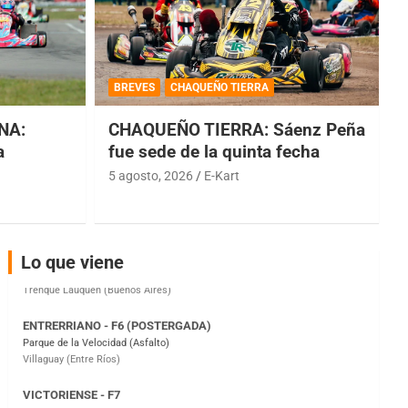
COBERTURA ESPECIAL DE E-KART.COM.AR
08/09-AGO
BREVES
CHAQUEÑO TIERRA
IAME SERIES ARGENTINA 6
NA:
CHAQUEÑO TIERRA: Sáenz Peña
Ramiro Tot (Asfalto)
Baradero (Buenos Aires)
a
fue sede de la quinta fecha
5 agosto, 2026
E-Kart
KDO - F6
Ciudad de Trenque Lauquen (Asfalto)
Trenque Lauquen (Buenos Aires)
ENTRERRIANO - F6 (POSTERGADA)
Lo que viene
Parque de la Velocidad (Asfalto)
Villaguay (Entre Ríos)
VICTORIENSE - F7
El Cerro (Tierra)
Victoria (Entre Ríos)
PATAGONICO - F6
Moto Club Reginense (Tierra)