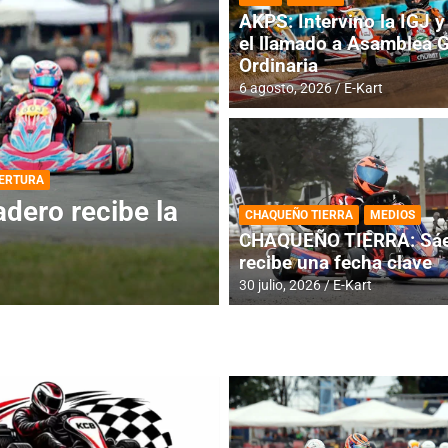
AKPS: Intervino la IGJ y 
el llamado a Asamblea 
Ordinaria
6 agosto, 2026
E-Kart
DESTACADA
INFORME CENTRAL
ios para la
RMC BUENOS AIR
CHAQUEÑO TIERRA
MEDIOS
histórica en Bar
CHAQUEÑO TIERRA: Sáe
recibe una fecha clave
4 agosto, 2026
E-Kart
30 julio, 2026
E-Kart