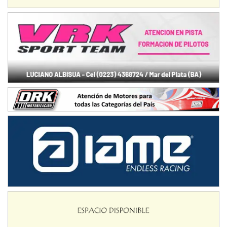
IAME SERIES ARGENTINA 6
Ramiro Tot (Asfalto)
Baradero (Buenos Aires)
KDO - F6
Ciudad de Trenque Lauquen (Asfalto)
Trenque Lauquen (Buenos Aires)
ENTRERRIANO - F6 (POSTERGADA)
Parque de la Velocidad (Asfalto)
Villaguay (Entre Ríos)
VICTORIENSE - F7
El Cerro (Tierra)
Victoria (Entre Ríos)
PATAGONICO - F6
Moto Club Reginense (Tierra)
Gral. E. Godoy (Río Negro)
CSK - F7
Juventud Unida (Tierra)
Humboldt (Santa Fe)