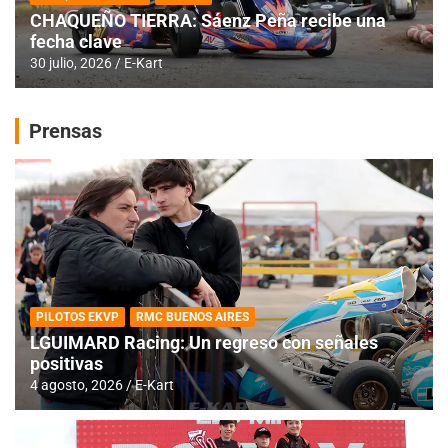
CHAQUEÑO TIERRA: Sáenz Peña recibe una
fecha clave
30 julio, 2026
E-Kart
Prensas
PILOTOS EKVP
RMC BUENOS AIRES
LGUIMARD Racing: Un regreso con señales
positivas
4 agosto, 2026
E-Kart