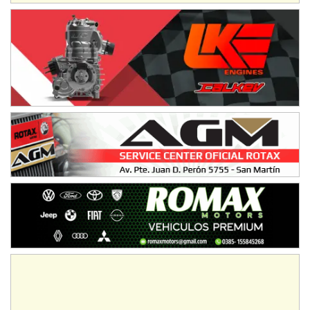
NORESTE SANTAFESINO - F6
Ciudad de Avellaneda (Asfalto)
Avellaneda (Santa Fe)
SUR SANTAFESINO - F4
José Samuel Sánchez (Tierra)
Rufino (Santa Fe)
TUCUMANO - F5
Juan Navarro (Asfalto)
El Timbó (Tucumán)