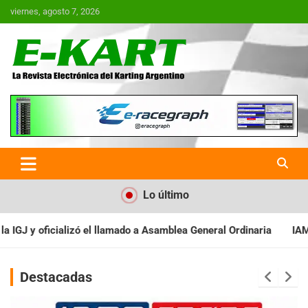
Saltar
viernes, agosto 7, 2026
al
contenido
E-Kart.com.ar | La Revista
Electrónica del Karting en
Argentina
Lo último
lea General Ordinaria
IAME SERIES ARGENTINA: Baradero recibe
Destacadas