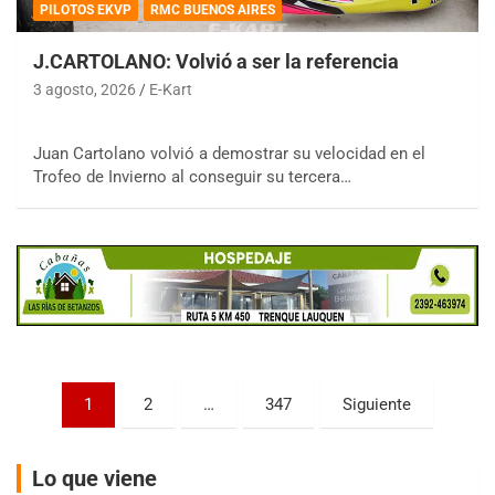
PILOTOS EKVP
RMC BUENOS AIRES
J.CARTOLANO: Volvió a ser la referencia
3 agosto, 2026
E-Kart
COBERTURA ESPECIAL DE E-KART.COM.AR
08/09-AGO
Juan Cartolano volvió a demostrar su velocidad en el
Trofeo de Invierno al conseguir su tercera…
IAME SERIES ARGENTINA 6
Ramiro Tot (Asfalto)
Baradero (Buenos Aires)
KDO - F6
Ciudad de Trenque Lauquen (Asfalto)
Trenque Lauquen (Buenos Aires)
ENTRERRIANO - F6 (POSTERGADA)
Parque de la Velocidad (Asfalto)
Villaguay (Entre Ríos)
Paginación
1
2
…
347
Siguiente
de
VICTORIENSE - F7
El Cerro (Tierra)
entradas
Victoria (Entre Ríos)
Lo que viene