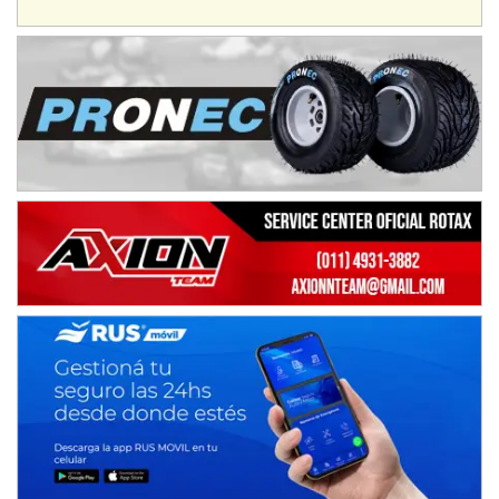
Avellaneda (Santa Fe)
SUR SANTAFESINO - F4
José Samuel Sánchez (Tierra)
Rufino (Santa Fe)
TUCUMANO - F5
Juan Navarro (Asfalto)
El Timbó (Tucumán)