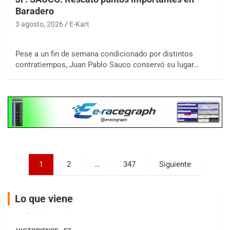
Baradero
3 agosto, 2026
E-Kart
COBERTURA ESPECIAL DE E-KART.COM.AR
08/09-AGO
Pese a un fin de semana condicionado por distintos
IAME SERIES ARGENTINA 6
contratiempos, Juan Pablo Sauco conservó su lugar…
Ramiro Tot (Asfalto)
Baradero (Buenos Aires)
KDO - F6
Ciudad de Trenque Lauquen (Asfalto)
Trenque Lauquen (Buenos Aires)
ENTRERRIANO - F6 (POSTERGADA)
Parque de la Velocidad (Asfalto)
Paginación
Villaguay (Entre Ríos)
1
2
…
347
Siguiente
de
VICTORIENSE - F7
entradas
El Cerro (Tierra)
Lo que viene
Victoria (Entre Ríos)
PATAGONICO - F6
Moto Club Reginense (Tierra)