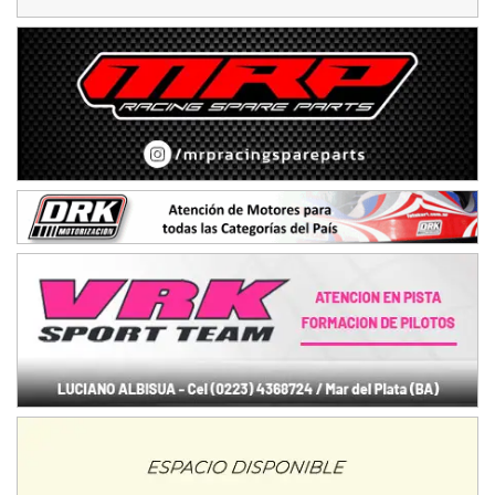
Baradero (Buenos Aires)
KDO - F6
Ciudad de Trenque Lauquen (Asfalto)
Trenque Lauquen (Buenos Aires)
ENTRERRIANO - F6 (POSTERGADA)
Parque de la Velocidad (Asfalto)
Villaguay (Entre Ríos)
VICTORIENSE - F7
El Cerro (Tierra)
Victoria (Entre Ríos)
PATAGONICO - F6
Moto Club Reginense (Tierra)
Gral. E. Godoy (Río Negro)
CSK - F7
Juventud Unida (Tierra)
Humboldt (Santa Fe)
NORESTE SANTAFESINO - F6
Ciudad de Avellaneda (Asfalto)