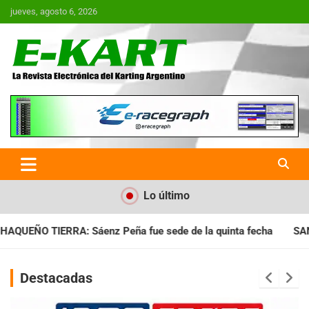
Saltar
jueves, agosto 6, 2026
al
contenido
E-Kart.com.ar | La Revista
Electrónica del Karting en
Argentina
Lo último
 sede de la quinta fecha
SANTIAGUEÑO: Se cumplió con la qui
Destacadas