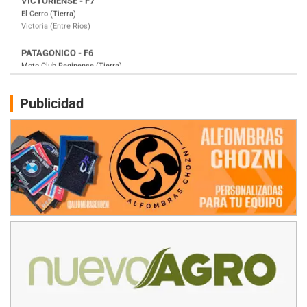
Gral. E. Godoy (Río Negro)
CSK - F7
Juventud Unida (Tierra)
Humboldt (Santa Fe)
NORESTE SANTAFESINO - F6
Publicidad
Ciudad de Avellaneda (Asfalto)
Avellaneda (Santa Fe)
SUR SANTAFESINO - F4
José Samuel Sánchez (Tierra)
Rufino (Santa Fe)
TUCUMANO - F5
Juan Navarro (Asfalto)
El Timbó (Tucumán)
COBERTURA ESPECIAL DE E-KART.COM.AR
08/09-AGO
IAME SERIES ARGENTINA 6
Ramiro Tot (Asfalto)