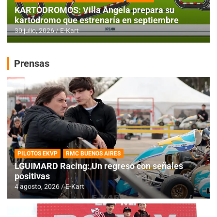
KARTODROMOS: Villa Angela prepara su
kartódromo que estrenaría en septiembre
30 julio, 2026
E-Kart
Prensas
PILOTOS EKVP
RMC BUENOS AIRES
LGUIMARD Racing: Un regreso con señales
positivas
4 agosto, 2026
E-Kart