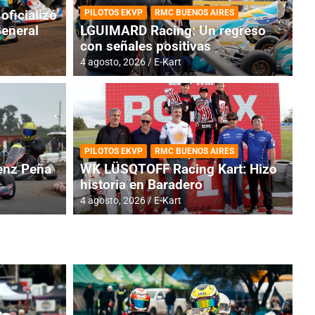
oficializó
PILOTOS EKVP
RMC BUENOS AIRES
General
LGUIMARD Racing: Un regreso
con señales positivas
4 agosto, 2026
E-Kart
RMC BUENOS AIRES
BR
ES: Cerró una jornada
I
PILOTOS EKVP
RMC BUENOS AIRES
adero
f
nz Peña
WK LÜSQTOFF Racing Kart: Hizo
historia en Baradero
6 a
4 agosto, 2026
E-Kart