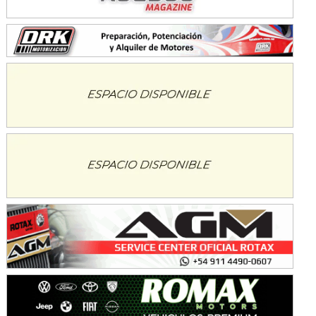
Baradero (Buenos Aires)
KDO - F6
Ciudad de Trenque Lauquen (Asfalto)
Trenque Lauquen (Buenos Aires)
ENTRERRIANO - F6 (POSTERGADA)
Parque de la Velocidad (Asfalto)
Villaguay (Entre Ríos)
VICTORIENSE - F7
El Cerro (Tierra)
Victoria (Entre Ríos)
PATAGONICO - F6
Moto Club Reginense (Tierra)
Gral. E. Godoy (Río Negro)
CSK - F7
Juventud Unida (Tierra)
Humboldt (Santa Fe)
NORESTE SANTAFESINO - F6
Ciudad de Avellaneda (Asfalto)