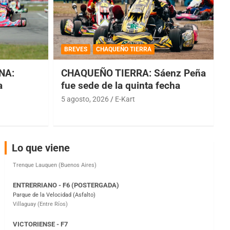
COBERTURA ESPECIAL DE E-KART.COM.AR
08/09-AGO
BREVES
CHAQUEÑO TIERRA
IAME SERIES ARGENTINA 6
NA:
CHAQUEÑO TIERRA: Sáenz Peña
Ramiro Tot (Asfalto)
Baradero (Buenos Aires)
a
fue sede de la quinta fecha
5 agosto, 2026
E-Kart
KDO - F6
Ciudad de Trenque Lauquen (Asfalto)
Trenque Lauquen (Buenos Aires)
ENTRERRIANO - F6 (POSTERGADA)
Lo que viene
Parque de la Velocidad (Asfalto)
Villaguay (Entre Ríos)
VICTORIENSE - F7
El Cerro (Tierra)
Victoria (Entre Ríos)
PATAGONICO - F6
Moto Club Reginense (Tierra)