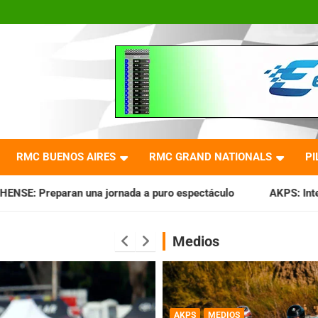
RMC BUENOS AIRES
RMC GRAND NATIONALS
PI
nada a puro espectáculo
AKPS: Intervino la IGJ y oficializ
Medios
AKPS
MEDIOS