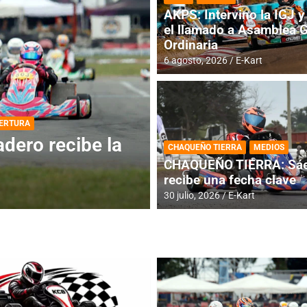
AKPS: Intervino la IGJ y 
el llamado a Asamblea 
Ordinaria
6 agosto, 2026
E-Kart
DESTACADA
INFORME CENTRAL
ios para la
RMC BUENOS AIR
CHAQUEÑO TIERRA
MEDIOS
histórica en Bar
CHAQUEÑO TIERRA: Sáe
recibe una fecha clave
4 agosto, 2026
E-Kart
30 julio, 2026
E-Kart