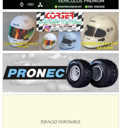
Avellaneda (Santa Fe)
SUR SANTAFESINO - F4
José Samuel Sánchez (Tierra)
Rufino (Santa Fe)
TUCUMANO - F5
Juan Navarro (Asfalto)
El Timbó (Tucumán)