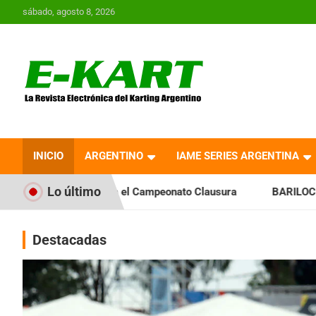
Saltar
sábado, agosto 8, 2026
al
contenido
E-Kart.com.ar | La
Revista Electrónica del
INICIO
ARGENTINO
IAME SERIES ARGENTINA
Karting en Argentina
Lo último
ia el Campeonato Clausura
BARILOCHENSE: Preparan una jor
Destacadas