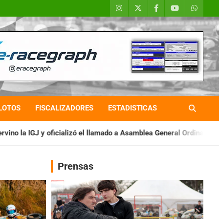
LOTOS
FISCALIZADORES
ESTADISTICAS
ó el llamado a Asamblea General Ordinaria
IAME SERIES ARGEN
Prensas