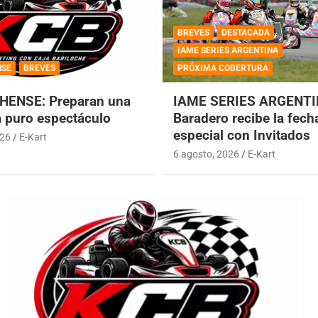
BREVES
DESTACADA
IAME SERIES ARGENTINA
NSE
BREVES
PRÓXIMA COBERTURA
HENSE: Preparan una
IAME SERIES ARGENTI
a puro espectáculo
Baradero recibe la fech
especial con Invitados
026
E-Kart
6 agosto, 2026
E-Kart