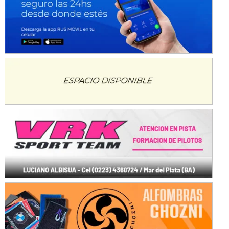
Avellaneda (Santa Fe)
SUR SANTAFESINO - F4
José Samuel Sánchez (Tierra)
Rufino (Santa Fe)
TUCUMANO - F5
Juan Navarro (Asfalto)
El Timbó (Tucumán)