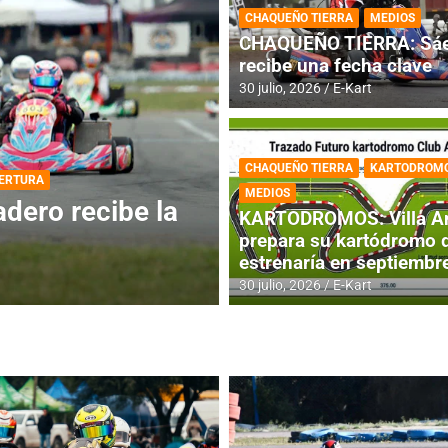
CHAQUEÑO TIERRA
MEDIOS
CHAQUEÑO TIERRA: Sáe
recibe una fecha clave
30 julio, 2026
E-Kart
CHAQUEÑO TIERRA
KARTODROM
DESTACADA
INFORME CENTRAL
MEDIOS
ios para la
RMC BUENOS AIR
KARTODROMOS: Villa A
histórica en Bar
prepara su kartódromo 
estrenaría en septiembr
4 agosto, 2026
E-Kart
30 julio, 2026
E-Kart