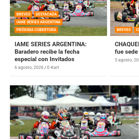
BREVES
DESTACADA
IAME SERIES ARGENTINA
PRÓXIMA COBERTURA
BREVES
C
IAME SERIES ARGENTINA:
CHAQUEÑ
Baradero recibe la fecha
fue sede 
especial con Invitados
5 agosto, 2
6 agosto, 2026
E-Kart