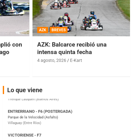
COBERTURA ESPECIAL DE E-KART.COM.AR
08/09-AGO
AZK
BREVES
IAME SERIES ARGENTINA 6
Ramiro Tot (Asfalto)
lió con
AZK: Balcarce recibió una
Baradero (Buenos Aires)
iago
intensa quinta fecha
KDO - F6
4 agosto, 2026
E-Kart
Ciudad de Trenque Lauquen (Asfalto)
Trenque Lauquen (Buenos Aires)
ENTRERRIANO - F6 (POSTERGADA)
Lo que viene
Parque de la Velocidad (Asfalto)
Villaguay (Entre Ríos)
VICTORIENSE - F7
El Cerro (Tierra)
Victoria (Entre Ríos)
PATAGONICO - F6
Moto Club Reginense (Tierra)