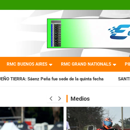
RMC BUENOS AIRES
RMC GRAND NATIONALS
PI
ue sede de la quinta fecha
SANTIAGUEÑO: Se cumplió con 
Medios