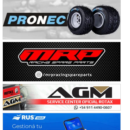
KDO - F6
Ciudad de Trenque Lauquen (Asfalto)
Trenque Lauquen (Buenos Aires)
ENTRERRIANO - F6 (POSTERGADA)
Parque de la Velocidad (Asfalto)
Villaguay (Entre Ríos)
VICTORIENSE - F7
El Cerro (Tierra)
Victoria (Entre Ríos)
PATAGONICO - F6
Moto Club Reginense (Tierra)
Gral. E. Godoy (Río Negro)
CSK - F7
Juventud Unida (Tierra)
Humboldt (Santa Fe)
NORESTE SANTAFESINO - F6
Ciudad de Avellaneda (Asfalto)