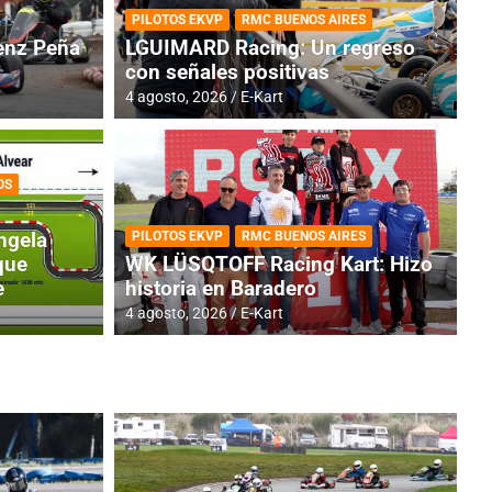
PILOTOS EKVP
RMC BUENOS AIRES
nz Peña
LGUIMARD Racing: Un regreso
con señales positivas
4 agosto, 2026
E-Kart
OS
RMC BUENOS AIRES
BR
ES: Cerró una jornada
I
ngela
PILOTOS EKVP
RMC BUENOS AIRES
adero
f
que
WK LÜSQTOFF Racing Kart: Hizo
e
historia en Baradero
6 a
4 agosto, 2026
E-Kart