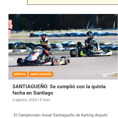
BREVES
SANTIAGUEÑO
SANTIAGUEÑO: Se cumplió con la quinta
fecha en Santiago
5 agosto, 2026
E-Kart
El Campeonato Anual Santiagueño de Karting disputó