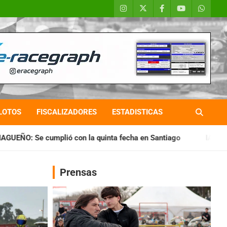
LOTOS
FISCALIZADORES
ESTADISTICAS
la quinta fecha en Santiago
IAME SERIES ARGENTINA: Horari
Prensas