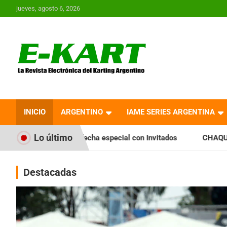
Saltar
jueves, agosto 6, 2026
al
contenido
E-Kart.com.ar | La
Revista Electrónica del
INICIO
ARGENTINO
IAME SERIES ARGENTINA
Karting en Argentina
Lo último
cha especial con Invitados
CHAQUEÑO TIERRA: Sáenz Peña f
Destacadas