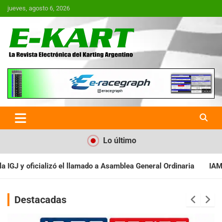
Saltar
jueves, agosto 6, 2026
al
contenido
E-Kart.com.ar | La Revista
Electrónica del Karting en
Argentina
Lo último
 Asamblea General Ordinaria
IAME SERIES ARGENTINA: Baradero r
Destacadas