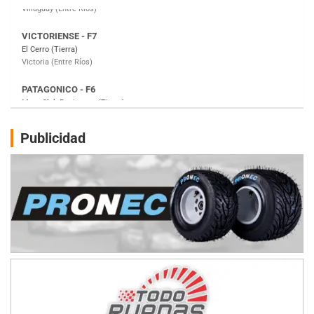
PATAGONICO - F6
Moto Club Reginense (Tierra)
Gral. E. Godoy (Río Negro)
CSK - F7
Juventud Unida (Tierra)
Humboldt (Santa Fe)
NORESTE SANTAFESINO - F6
Publicidad
Ciudad de Avellaneda (Asfalto)
Avellaneda (Santa Fe)
SUR SANTAFESINO - F4
José Samuel Sánchez (Tierra)
Rufino (Santa Fe)
TUCUMANO - F5
Juan Navarro (Asfalto)
El Timbó (Tucumán)
COBERTURA ESPECIAL DE E-KART.COM.AR
08/09-AGO