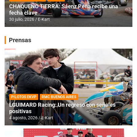
CHAQUEÑO TIERRA: Sáenz Peña recibe una
fecha clave
30 julio, 2026
E-Kart
Prensas
PILOTOS EKVP
RMC BUENOS AIRES
LGUIMARD Racing: Un regreso con señales
positivas
4 agosto, 2026
E-Kart