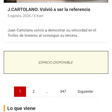
J.CARTOLANO: Volvió a ser la referencia
3 agosto, 2026
E-Kart
Juan Cartolano volvió a demostrar su velocidad en el
COBERTURA ESPECIAL DE E-KART.COM.AR
Trofeo de Invierno al conseguir su tercera…
08/09-AGO
IAME SERIES ARGENTINA 6
Ramiro Tot (Asfalto)
Baradero (Buenos Aires)
KDO - F6
Ciudad de Trenque Lauquen (Asfalto)
Trenque Lauquen (Buenos Aires)
ENTRERRIANO - F6 (POSTERGADA)
Parque de la Velocidad (Asfalto)
Paginación
1
2
…
347
Siguiente
Villaguay (Entre Ríos)
de
VICTORIENSE - F7
entradas
El Cerro (Tierra)
Lo que viene
Victoria (Entre Ríos)