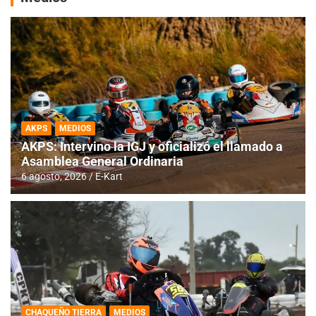
AKPS
MEDIOS
AKPS: Intervino la IGJ y oficializó el llamado a
Asamblea General Ordinaria
6 agosto, 2026
E-Kart
CHAQUEÑO TIERRA
MEDIOS