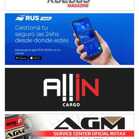
IAME SERIES ARGENTINA 6
Ramiro Tot (Asfalto)
Baradero (Buenos Aires)
KDO - F6
Ciudad de Trenque Lauquen (Asfalto)
Trenque Lauquen (Buenos Aires)
ENTRERRIANO - F6 (POSTERGADA)
Parque de la Velocidad (Asfalto)
Villaguay (Entre Ríos)
VICTORIENSE - F7
El Cerro (Tierra)
Victoria (Entre Ríos)
PATAGONICO - F6
Moto Club Reginense (Tierra)
Gral. E. Godoy (Río Negro)
CSK - F7
Juventud Unida (Tierra)
Humboldt (Santa Fe)