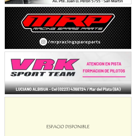
NORESTE SANTAFESINO - F6
Ciudad de Avellaneda (Asfalto)
Avellaneda (Santa Fe)
SUR SANTAFESINO - F4
José Samuel Sánchez (Tierra)
Rufino (Santa Fe)
TUCUMANO - F5
Juan Navarro (Asfalto)
El Timbó (Tucumán)