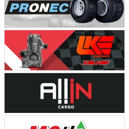
Juventud Unida (Tierra)
Humboldt (Santa Fe)
NORESTE SANTAFESINO - F6
Ciudad de Avellaneda (Asfalto)
Avellaneda (Santa Fe)
SUR SANTAFESINO - F4
José Samuel Sánchez (Tierra)
Rufino (Santa Fe)
TUCUMANO - F5
Juan Navarro (Asfalto)
El Timbó (Tucumán)