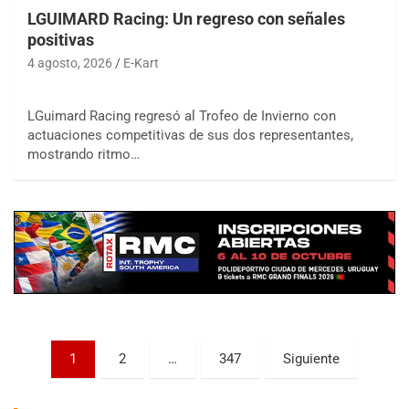
LGUIMARD Racing: Un regreso con señales
positivas
4 agosto, 2026
E-Kart
LGuimard Racing regresó al Trofeo de Invierno con
actuaciones competitivas de sus dos representantes,
COBERTURA ESPECIAL DE E-KART.COM.AR
mostrando ritmo…
08/09-AGO
IAME SERIES ARGENTINA 6
Ramiro Tot (Asfalto)
Baradero (Buenos Aires)
KDO - F6
Ciudad de Trenque Lauquen (Asfalto)
Trenque Lauquen (Buenos Aires)
ENTRERRIANO - F6 (POSTERGADA)
Parque de la Velocidad (Asfalto)
Paginación
1
2
…
347
Siguiente
Villaguay (Entre Ríos)
de
VICTORIENSE - F7