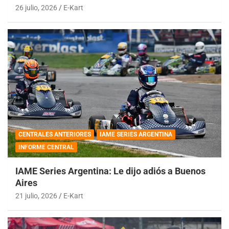
26 julio, 2026
E-Kart
CENTRALES ANTERIORES
IAME SERIES ARGENTINA
INFORME CENTRAL
IAME Series Argentina: Le dijo adiós a Buenos
Aires
21 julio, 2026
E-Kart