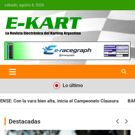
Saltar
sábado, agosto 8, 2026
al
contenido
E-Kart.com.ar | La Revista
Electrónica del Karting en
Argentina
Lo último
ia el Campeonato Clausura
BARILOCHENSE: Preparan una jorna
Destacadas