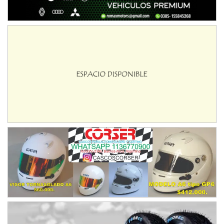
08/09-AGO
IAME SERIES ARGENTINA 6
Ramiro Tot (Asfalto)
Baradero (Buenos Aires)
KDO - F6
Ciudad de Trenque Lauquen (Asfalto)
Trenque Lauquen (Buenos Aires)
ENTRERRIANO - F6 (POSTERGADA)
Parque de la Velocidad (Asfalto)
Villaguay (Entre Ríos)
VICTORIENSE - F7
El Cerro (Tierra)
Victoria (Entre Ríos)
PATAGONICO - F6
Moto Club Reginense (Tierra)
Gral. E. Godoy (Río Negro)
CSK - F7