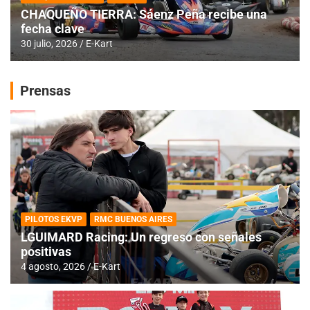
CHAQUEÑO TIERRA: Sáenz Peña recibe una
fecha clave
30 julio, 2026
E-Kart
Prensas
PILOTOS EKVP
RMC BUENOS AIRES
LGUIMARD Racing: Un regreso con señales
positivas
4 agosto, 2026
E-Kart