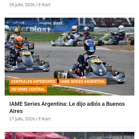
26 julio, 2026
E-Kart
CENTRALES ANTERIORES
IAME SERIES ARGENTINA
INFORME CENTRAL
IAME Series Argentina: Le dijo adiós a Buenos
Aires
21 julio, 2026
E-Kart