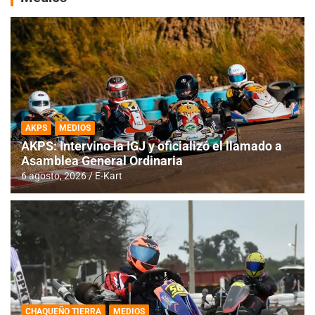
AKPS
MEDIOS
AKPS: Intervino la IGJ y oficializó el llamado a
Asamblea General Ordinaria
6 agosto, 2026
E-Kart
CHAQUEÑO TIERRA
MEDIOS