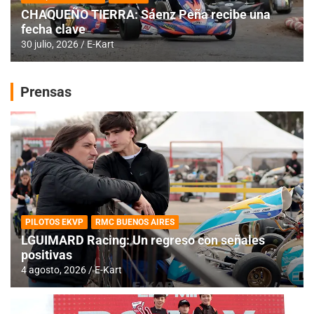
CHAQUEÑO TIERRA: Sáenz Peña recibe una
fecha clave
30 julio, 2026
E-Kart
Prensas
PILOTOS EKVP
RMC BUENOS AIRES
LGUIMARD Racing: Un regreso con señales
positivas
4 agosto, 2026
E-Kart