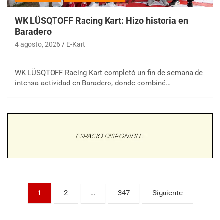
WK LÜSQTOFF Racing Kart: Hizo historia en
Baradero
4 agosto, 2026
E-Kart
WK LÜSQTOFF Racing Kart completó un fin de semana de
COBERTURA ESPECIAL DE E-KART.COM.AR
intensa actividad en Baradero, donde combinó…
08/09-AGO
IAME SERIES ARGENTINA 6
Ramiro Tot (Asfalto)
Baradero (Buenos Aires)
KDO - F6
Ciudad de Trenque Lauquen (Asfalto)
Trenque Lauquen (Buenos Aires)
ENTRERRIANO - F6 (POSTERGADA)
Parque de la Velocidad (Asfalto)
Paginación
1
2
…
347
Siguiente
Villaguay (Entre Ríos)
de
VICTORIENSE - F7