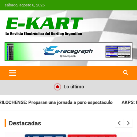
Saltar
sábado, agosto 8, 2026
al
contenido
E-Kart.com.ar | La Revista
Electrónica del Karting en
Argentina
Lo último
da a puro espectáculo
AKPS: Intervino la IGJ y oficializó el 
Destacadas