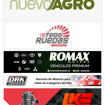
08/09-AGO
IAME SERIES ARGENTINA 6
Ramiro Tot (Asfalto)
Baradero (Buenos Aires)
KDO - F6
Ciudad de Trenque Lauquen (Asfalto)
Trenque Lauquen (Buenos Aires)
ENTRERRIANO - F6 (POSTERGADA)
Parque de la Velocidad (Asfalto)
Villaguay (Entre Ríos)
VICTORIENSE - F7
El Cerro (Tierra)
Victoria (Entre Ríos)
PATAGONICO - F6
Moto Club Reginense (Tierra)
Gral. E. Godoy (Río Negro)
CSK - F7
Juventud Unida (Tierra)