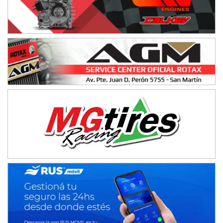
Humboldt (Santa Fe)
NORESTE SANTAFESINO - F6
Ciudad de Avellaneda (Asfalto)
Avellaneda (Santa Fe)
SUR SANTAFESINO - F4
José Samuel Sánchez (Tierra)
Rufino (Santa Fe)
TUCUMANO - F5
Juan Navarro (Asfalto)
El Timbó (Tucumán)