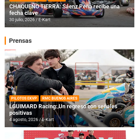
CHAQUEÑO TIERRA: Sáenz Peña recibe una
fecha clave
30 julio, 2026
E-Kart
Prensas
PILOTOS EKVP
RMC BUENOS AIRES
LGUIMARD Racing: Un regreso con señales
positivas
4 agosto, 2026
E-Kart