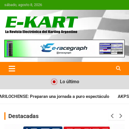
Saltar
sábado, agosto 8, 2026
al
contenido
E-Kart.com.ar | La Revista
Electrónica del Karting en
Argentina
Lo último
nada a puro espectáculo
AKPS: Intervino la IGJ y oficializó e
Destacadas