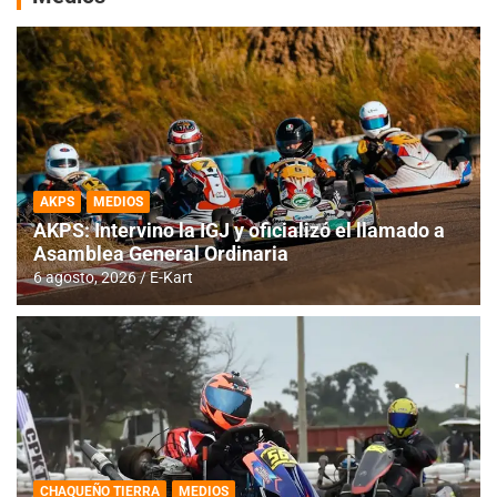
AKPS
MEDIOS
AKPS: Intervino la IGJ y oficializó el llamado a
Asamblea General Ordinaria
6 agosto, 2026
E-Kart
CHAQUEÑO TIERRA
MEDIOS