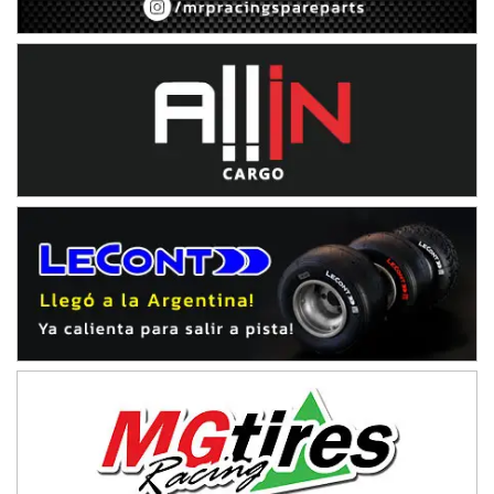
IAME SERIES ARGENTINA 6
Ramiro Tot (Asfalto)
Baradero (Buenos Aires)
KDO - F6
Ciudad de Trenque Lauquen (Asfalto)
Trenque Lauquen (Buenos Aires)
ENTRERRIANO - F6 (POSTERGADA)
Parque de la Velocidad (Asfalto)
Villaguay (Entre Ríos)
VICTORIENSE - F7
El Cerro (Tierra)
Victoria (Entre Ríos)
PATAGONICO - F6
Moto Club Reginense (Tierra)
Gral. E. Godoy (Río Negro)
CSK - F7
Juventud Unida (Tierra)
Humboldt (Santa Fe)