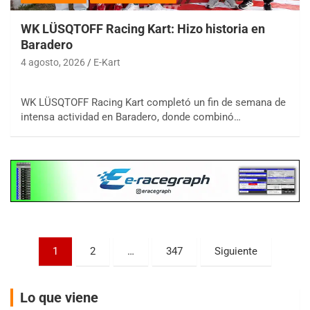
WK LÜSQTOFF Racing Kart: Hizo historia en
Baradero
4 agosto, 2026
E-Kart
COBERTURA ESPECIAL DE E-KART.COM.AR
08/09-AGO
WK LÜSQTOFF Racing Kart completó un fin de semana de
intensa actividad en Baradero, donde combinó…
IAME SERIES ARGENTINA 6
Ramiro Tot (Asfalto)
Baradero (Buenos Aires)
KDO - F6
Ciudad de Trenque Lauquen (Asfalto)
Trenque Lauquen (Buenos Aires)
ENTRERRIANO - F6 (POSTERGADA)
Paginación
Parque de la Velocidad (Asfalto)
1
2
…
347
Siguiente
Villaguay (Entre Ríos)
de
VICTORIENSE - F7
entradas
Lo que viene
El Cerro (Tierra)
Victoria (Entre Ríos)