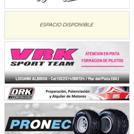
NORESTE SANTAFESINO - F6
Ciudad de Avellaneda (Asfalto)
Avellaneda (Santa Fe)
SUR SANTAFESINO - F4
José Samuel Sánchez (Tierra)
Rufino (Santa Fe)
TUCUMANO - F5
Juan Navarro (Asfalto)
El Timbó (Tucumán)