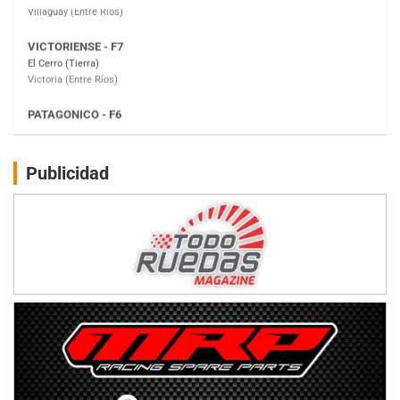
PATAGONICO - F6
Moto Club Reginense (Tierra)
Gral. E. Godoy (Río Negro)
CSK - F7
Juventud Unida (Tierra)
Humboldt (Santa Fe)
NORESTE SANTAFESINO - F6
Publicidad
Ciudad de Avellaneda (Asfalto)
Avellaneda (Santa Fe)
SUR SANTAFESINO - F4
José Samuel Sánchez (Tierra)
Rufino (Santa Fe)
TUCUMANO - F5
Juan Navarro (Asfalto)
El Timbó (Tucumán)
COBERTURA ESPECIAL DE E-KART.COM.AR
08/09-AGO