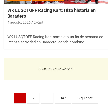
WK LÜSQTOFF Racing Kart: Hizo historia en
Baradero
4 agosto, 2026
E-Kart
WK LÜSQTOFF Racing Kart completó un fin de semana de
COBERTURA ESPECIAL DE E-KART.COM.AR
intensa actividad en Baradero, donde combinó…
08/09-AGO
IAME SERIES ARGENTINA 6
Ramiro Tot (Asfalto)
Baradero (Buenos Aires)
KDO - F6
Ciudad de Trenque Lauquen (Asfalto)
Trenque Lauquen (Buenos Aires)
ENTRERRIANO - F6 (POSTERGADA)
Parque de la Velocidad (Asfalto)
Paginación
1
2
…
347
Siguiente
Villaguay (Entre Ríos)
de
VICTORIENSE - F7