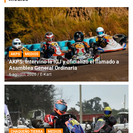
AKPS
MEDIOS
AKPS: Intervino la IGJ y oficializó el llamado a
Asamblea General Ordinaria
6 agosto, 2026
E-Kart
CHAQUEÑO TIERRA
MEDIOS