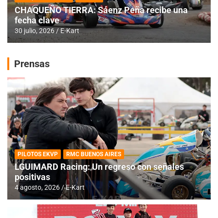
CHAQUEÑO TIERRA: Sáenz Peña recibe una
fecha clave
30 julio, 2026
E-Kart
Prensas
PILOTOS EKVP
RMC BUENOS AIRES
LGUIMARD Racing: Un regreso con señales
positivas
4 agosto, 2026
E-Kart