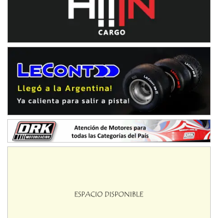
08/09-AGO
IAME SERIES ARGENTINA 6
Ramiro Tot (Asfalto)
Baradero (Buenos Aires)
KDO - F6
Ciudad de Trenque Lauquen (Asfalto)
Trenque Lauquen (Buenos Aires)
ENTRERRIANO - F6 (POSTERGADA)
Parque de la Velocidad (Asfalto)
Villaguay (Entre Ríos)
VICTORIENSE - F7
El Cerro (Tierra)
Victoria (Entre Ríos)
PATAGONICO - F6
Moto Club Reginense (Tierra)
Gral. E. Godoy (Río Negro)
CSK - F7