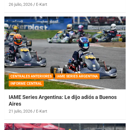
26 julio, 2026
E-Kart
CENTRALES ANTERIORES
IAME SERIES ARGENTINA
INFORME CENTRAL
IAME Series Argentina: Le dijo adiós a Buenos
Aires
21 julio, 2026
E-Kart