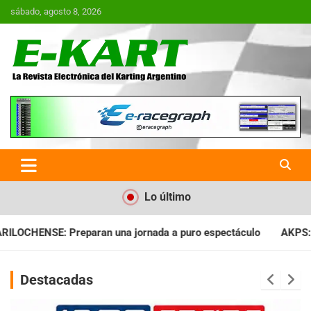
Saltar
sábado, agosto 8, 2026
al
contenido
E-Kart.com.ar | La Revista
Electrónica del Karting en
Argentina
Lo último
ada a puro espectáculo
AKPS: Intervino la IGJ y oficializó el
Destacadas