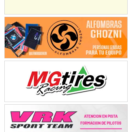
Juventud Unida (Tierra)
Humboldt (Santa Fe)
NORESTE SANTAFESINO - F6
Ciudad de Avellaneda (Asfalto)
Avellaneda (Santa Fe)
SUR SANTAFESINO - F4
José Samuel Sánchez (Tierra)
Rufino (Santa Fe)
TUCUMANO - F5
Juan Navarro (Asfalto)
El Timbó (Tucumán)