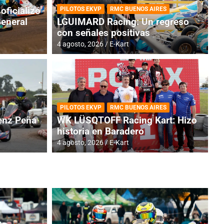
oficializó
PILOTOS EKVP
RMC BUENOS AIRES
General
LGUIMARD Racing: Un regreso
con señales positivas
4 agosto, 2026
E-Kart
RMC BUENOS AIRES
BR
ES: Cerró una jornada
I
PILOTOS EKVP
RMC BUENOS AIRES
adero
f
nz Peña
WK LÜSQTOFF Racing Kart: Hizo
historia en Baradero
6 a
4 agosto, 2026
E-Kart