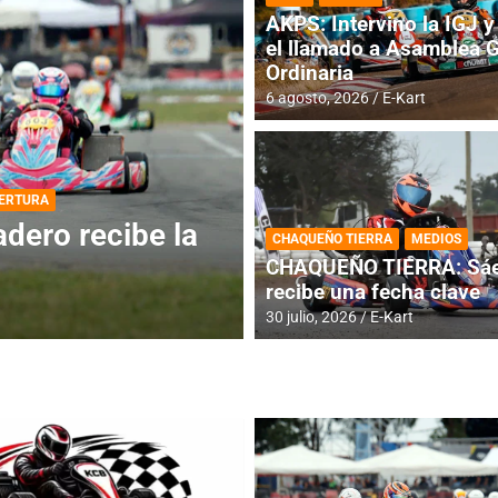
AKPS: Intervino la IGJ y 
el llamado a Asamblea 
Ordinaria
6 agosto, 2026
E-Kart
DESTACADA
INFORME CENTRAL
ios para la
RMC BUENOS AIR
CHAQUEÑO TIERRA
MEDIOS
histórica en Bar
CHAQUEÑO TIERRA: Sáe
recibe una fecha clave
4 agosto, 2026
E-Kart
30 julio, 2026
E-Kart