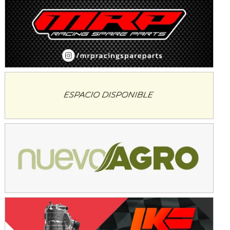
Avellaneda (Santa Fe)
SUR SANTAFESINO - F4
José Samuel Sánchez (Tierra)
Rufino (Santa Fe)
TUCUMANO - F5
Juan Navarro (Asfalto)
El Timbó (Tucumán)