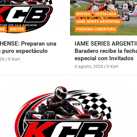
BREVES
DESTACADA
IAME SERIES ARGENTINA
NSE
BREVES
PRÓXIMA COBERTURA
HENSE: Preparan una
IAME SERIES ARGENTI
a puro espectáculo
Baradero recibe la fech
especial con Invitados
026
E-Kart
6 agosto, 2026
E-Kart