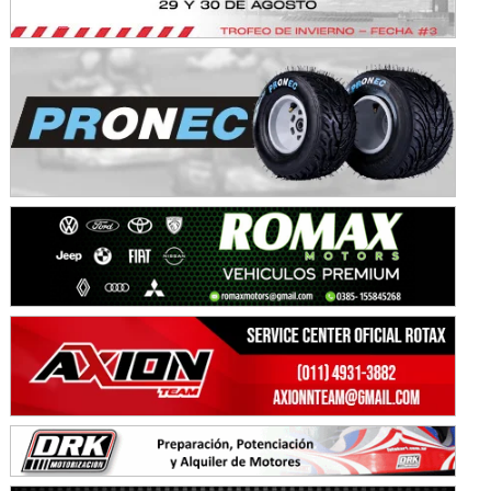
Baradero (Buenos Aires)
KDO - F6
Ciudad de Trenque Lauquen (Asfalto)
Trenque Lauquen (Buenos Aires)
ENTRERRIANO - F6 (POSTERGADA)
Parque de la Velocidad (Asfalto)
Villaguay (Entre Ríos)
VICTORIENSE - F7
El Cerro (Tierra)
Victoria (Entre Ríos)
PATAGONICO - F6
Moto Club Reginense (Tierra)
Gral. E. Godoy (Río Negro)
CSK - F7
Juventud Unida (Tierra)
Humboldt (Santa Fe)
NORESTE SANTAFESINO - F6
Ciudad de Avellaneda (Asfalto)