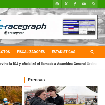
LOTOS
FISCALIZADORES
ESTADISTICAS
zó el llamado a Asamblea General Ordinaria
IAME SERIES ARGE
Prensas