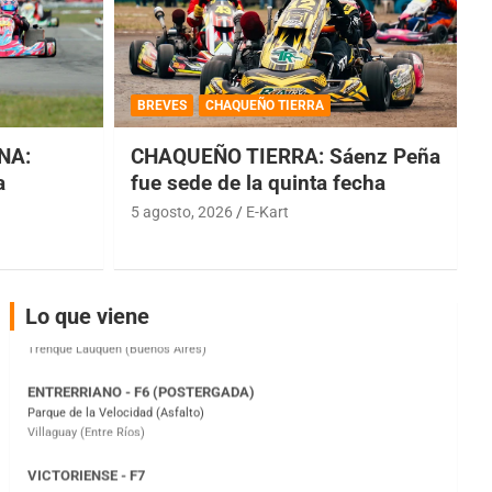
COBERTURA ESPECIAL DE E-KART.COM.AR
08/09-AGO
BREVES
CHAQUEÑO TIERRA
IAME SERIES ARGENTINA 6
NA:
CHAQUEÑO TIERRA: Sáenz Peña
Ramiro Tot (Asfalto)
Baradero (Buenos Aires)
a
fue sede de la quinta fecha
5 agosto, 2026
E-Kart
KDO - F6
Ciudad de Trenque Lauquen (Asfalto)
Trenque Lauquen (Buenos Aires)
ENTRERRIANO - F6 (POSTERGADA)
Lo que viene
Parque de la Velocidad (Asfalto)
Villaguay (Entre Ríos)
VICTORIENSE - F7
El Cerro (Tierra)
Victoria (Entre Ríos)
PATAGONICO - F6
Moto Club Reginense (Tierra)