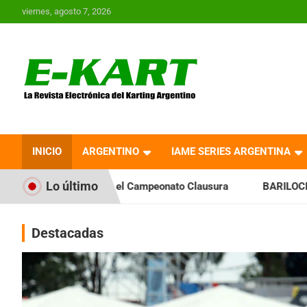
Saltar
viernes, agosto 7, 2026
al
contenido
E-Kart.com.ar | La
Revista Electrónica del
INICIO
ARGENTINO
IAME SERIES ARGENTINA
Karting en Argentina
Lo último
ia el Campeonato Clausura
BARILOCHENSE: Preparan una jo
Destacadas