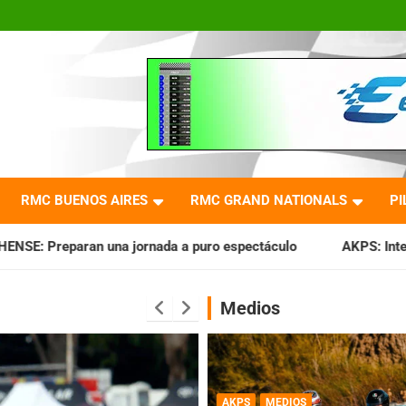
RMC BUENOS AIRES
RMC GRAND NATIONALS
PI
rnada a puro espectáculo
AKPS: Intervino la IGJ y oficiali
Medios
AKPS
MEDIOS