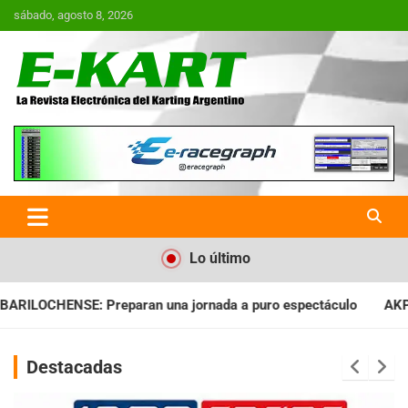
Saltar
sábado, agosto 8, 2026
al
contenido
E-Kart.com.ar | La Revista
Electrónica del Karting en
Argentina
Lo último
ornada a puro espectáculo
AKPS: Intervino la IGJ y oficializó
Destacadas