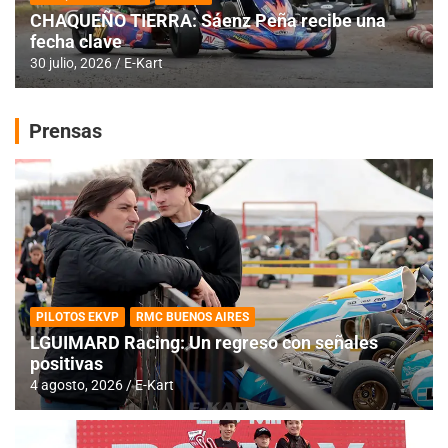
CHAQUEÑO TIERRA: Sáenz Peña recibe una
fecha clave
30 julio, 2026
E-Kart
Prensas
PILOTOS EKVP
RMC BUENOS AIRES
LGUIMARD Racing: Un regreso con señales
positivas
4 agosto, 2026
E-Kart