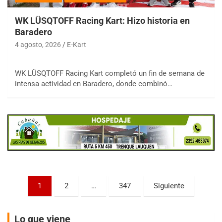
WK LÜSQTOFF Racing Kart: Hizo historia en
Baradero
4 agosto, 2026
E-Kart
COBERTURA ESPECIAL DE E-KART.COM.AR
WK LÜSQTOFF Racing Kart completó un fin de semana de
08/09-AGO
intensa actividad en Baradero, donde combinó…
IAME SERIES ARGENTINA 6
Ramiro Tot (Asfalto)
Baradero (Buenos Aires)
KDO - F6
Ciudad de Trenque Lauquen (Asfalto)
Trenque Lauquen (Buenos Aires)
ENTRERRIANO - F6 (POSTERGADA)
Paginación
Parque de la Velocidad (Asfalto)
1
2
…
347
Siguiente
Villaguay (Entre Ríos)
de
VICTORIENSE - F7
entradas
Lo que viene
El Cerro (Tierra)