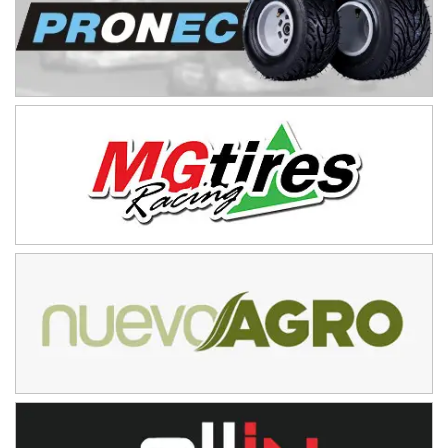
Humboldt (Santa Fe)
NORESTE SANTAFESINO - F6
Ciudad de Avellaneda (Asfalto)
Avellaneda (Santa Fe)
SUR SANTAFESINO - F4
José Samuel Sánchez (Tierra)
Rufino (Santa Fe)
TUCUMANO - F5
Juan Navarro (Asfalto)
El Timbó (Tucumán)