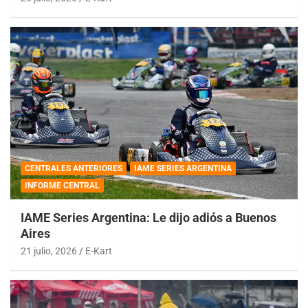
CENTRALES ANTERIORES
IAME SERIES ARGENTINA
INFORME CENTRAL
IAME Series Argentina: Le dijo adiós a Buenos
Aires
21 julio, 2026
E-Kart