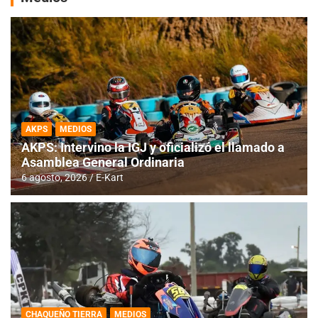
AKPS
MEDIOS
AKPS: Intervino la IGJ y oficializó el llamado a
Asamblea General Ordinaria
6 agosto, 2026
E-Kart
CHAQUEÑO TIERRA
MEDIOS