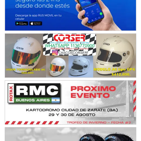
IAME SERIES ARGENTINA 6
Ramiro Tot (Asfalto)
Baradero (Buenos Aires)
KDO - F6
Ciudad de Trenque Lauquen (Asfalto)
Trenque Lauquen (Buenos Aires)
ENTRERRIANO - F6 (POSTERGADA)
Parque de la Velocidad (Asfalto)
Villaguay (Entre Ríos)
VICTORIENSE - F7
El Cerro (Tierra)
Victoria (Entre Ríos)
PATAGONICO - F6
Moto Club Reginense (Tierra)
Gral. E. Godoy (Río Negro)
CSK - F7
Juventud Unida (Tierra)