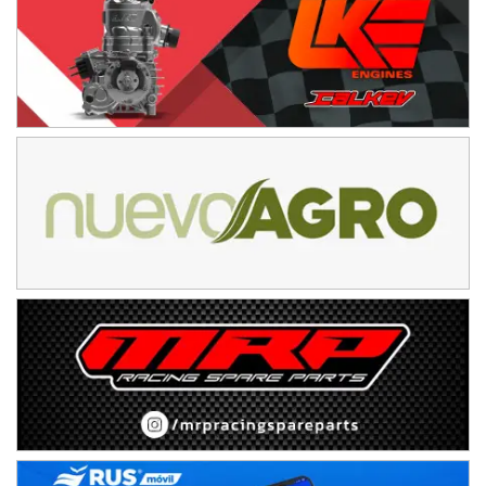
Baradero (Buenos Aires)
KDO - F6
Ciudad de Trenque Lauquen (Asfalto)
Trenque Lauquen (Buenos Aires)
ENTRERRIANO - F6 (POSTERGADA)
Parque de la Velocidad (Asfalto)
Villaguay (Entre Ríos)
VICTORIENSE - F7
El Cerro (Tierra)
Victoria (Entre Ríos)
PATAGONICO - F6
Moto Club Reginense (Tierra)
Gral. E. Godoy (Río Negro)
CSK - F7
Juventud Unida (Tierra)
Humboldt (Santa Fe)
NORESTE SANTAFESINO - F6
Ciudad de Avellaneda (Asfalto)