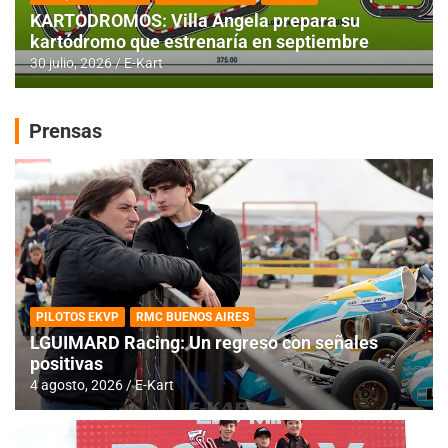
KARTODROMOS: Villa Angela prepara su
kartódromo que estrenaría en septiembre
30 julio, 2026
E-Kart
Prensas
PILOTOS EKVP
RMC BUENOS AIRES
LGUIMARD Racing: Un regreso con señales
positivas
4 agosto, 2026
E-Kart