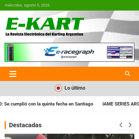
Saltar
miércoles, agosto 5, 2026
al
contenido
E-Kart.com.ar | La Revista
Electrónica del Karting en
Argentina
Lo último
a en Santiago
IAME SERIES ARGENTINA: Horarios para la fecha
Destacadas