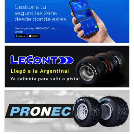
Avellaneda (Santa Fe)
SUR SANTAFESINO - F4
José Samuel Sánchez (Tierra)
Rufino (Santa Fe)
TUCUMANO - F5
Juan Navarro (Asfalto)
El Timbó (Tucumán)