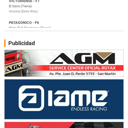
Moto Club Reginense (Tierra)
Gral. E. Godoy (Río Negro)
CSK - F7
Juventud Unida (Tierra)
Humboldt (Santa Fe)
NORESTE SANTAFESINO - F6
Publicidad
Ciudad de Avellaneda (Asfalto)
Avellaneda (Santa Fe)
SUR SANTAFESINO - F4
José Samuel Sánchez (Tierra)
Rufino (Santa Fe)
TUCUMANO - F5
Juan Navarro (Asfalto)
El Timbó (Tucumán)
COBERTURA ESPECIAL DE E-KART.COM.AR
08/09-AGO
IAME SERIES ARGENTINA 6
Ramiro Tot (Asfalto)