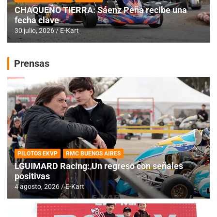
CHAQUEÑO TIERRA: Sáenz Peña recibe una
fecha clave
30 julio, 2026
E-Kart
Prensas
PILOTOS EKVP
RMC BUENOS AIRES
LGUIMARD Racing: Un regreso con señales
positivas
4 agosto, 2026
E-Kart