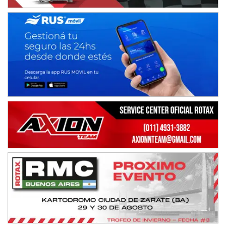
IAME SERIES ARGENTINA 6
Ramiro Tot (Asfalto)
Baradero (Buenos Aires)
KDO - F6
Ciudad de Trenque Lauquen (Asfalto)
Trenque Lauquen (Buenos Aires)
ENTRERRIANO - F6 (POSTERGADA)
Parque de la Velocidad (Asfalto)
Villaguay (Entre Ríos)
VICTORIENSE - F7
El Cerro (Tierra)
Victoria (Entre Ríos)
PATAGONICO - F6
Moto Club Reginense (Tierra)
Gral. E. Godoy (Río Negro)
CSK - F7
Juventud Unida (Tierra)
Humboldt (Santa Fe)