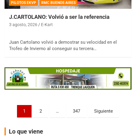
PILOTOS EKVP
RMC BUENOS AIRES
J.CARTOLANO: Volvió a ser la referencia
3 agosto, 2026
E-Kart
COBERTURA ESPECIAL DE E-KART.COM.AR
08/09-AGO
Juan Cartolano volvió a demostrar su velocidad en el
IAME SERIES ARGENTINA 6
Trofeo de Invierno al conseguir su tercera…
Ramiro Tot (Asfalto)
Baradero (Buenos Aires)
KDO - F6
Ciudad de Trenque Lauquen (Asfalto)
Trenque Lauquen (Buenos Aires)
ENTRERRIANO - F6 (POSTERGADA)
Parque de la Velocidad (Asfalto)
Villaguay (Entre Ríos)
Paginación
1
2
…
347
Siguiente
de
VICTORIENSE - F7
El Cerro (Tierra)
entradas
Victoria (Entre Ríos)
Lo que viene