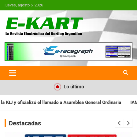
Saltar
jueves, agosto 6, 2026
al
contenido
E-Kart.com.ar | La Revista
Electrónica del Karting en
Argentina
Lo último
lea General Ordinaria
IAME SERIES ARGENTINA: Baradero recibe 
Destacadas