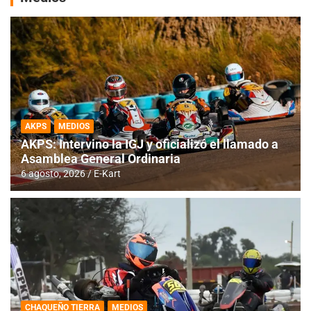
AKPS
MEDIOS
AKPS: Intervino la IGJ y oficializó el llamado a
Asamblea General Ordinaria
6 agosto, 2026
E-Kart
CHAQUEÑO TIERRA
MEDIOS