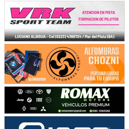
NORESTE SANTAFESINO - F6
Ciudad de Avellaneda (Asfalto)
Avellaneda (Santa Fe)
SUR SANTAFESINO - F4
José Samuel Sánchez (Tierra)
Rufino (Santa Fe)
TUCUMANO - F5
Juan Navarro (Asfalto)
El Timbó (Tucumán)