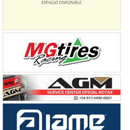
Avellaneda (Santa Fe)
SUR SANTAFESINO - F4
José Samuel Sánchez (Tierra)
Rufino (Santa Fe)
TUCUMANO - F5
Juan Navarro (Asfalto)
El Timbó (Tucumán)