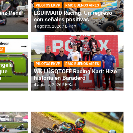
PILOTOS EKVP
RMC BUENOS AIRES
nz Peña
LGUIMARD Racing: Un regreso
con señales positivas
4 agosto, 2026
E-Kart
OS
TINA
DE
GENTINA: Horarios para la
R
ngela
PILOTOS EKVP
RMC BUENOS AIRES
dos
h
que
WK LÜSQTOFF Racing Kart: Hizo
e
historia en Baradero
4 a
4 agosto, 2026
E-Kart