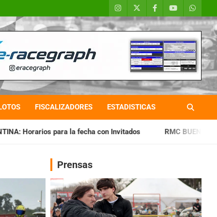
LOTOS
FISCALIZADORES
ESTADISTICAS
 fecha con Invitados
RMC BUENOS AIRES: Cerró una jornada
Prensas