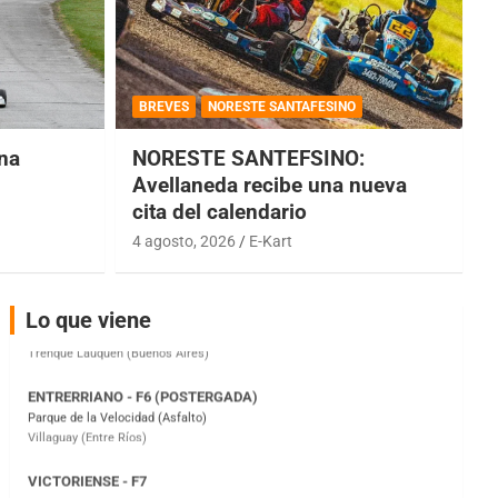
COBERTURA ESPECIAL DE E-KART.COM.AR
08/09-AGO
BREVES
NORESTE SANTAFESINO
IAME SERIES ARGENTINA 6
una
NORESTE SANTEFSINO:
Ramiro Tot (Asfalto)
Baradero (Buenos Aires)
Avellaneda recibe una nueva
cita del calendario
KDO - F6
4 agosto, 2026
E-Kart
Ciudad de Trenque Lauquen (Asfalto)
Trenque Lauquen (Buenos Aires)
ENTRERRIANO - F6 (POSTERGADA)
Lo que viene
Parque de la Velocidad (Asfalto)
Villaguay (Entre Ríos)
VICTORIENSE - F7
El Cerro (Tierra)
Victoria (Entre Ríos)
PATAGONICO - F6
Moto Club Reginense (Tierra)