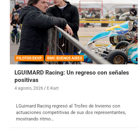
PILOTOS EKVP
RMC BUENOS AIRES
LGUIMARD Racing: Un regreso con señales
positivas
4 agosto, 2026
E-Kart
LGuimard Racing regresó al Trofeo de Invierno con
actuaciones competitivas de sus dos representantes,
mostrando ritmo…