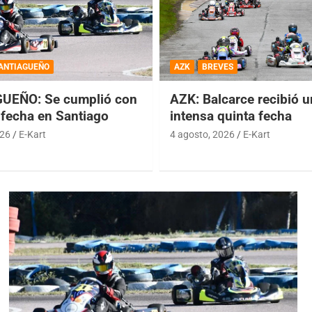
ANTIAGUEÑO
AZK
BREVES
UEÑO: Se cumplió con
AZK: Balcarce recibió 
 fecha en Santiago
intensa quinta fecha
026
E-Kart
4 agosto, 2026
E-Kart