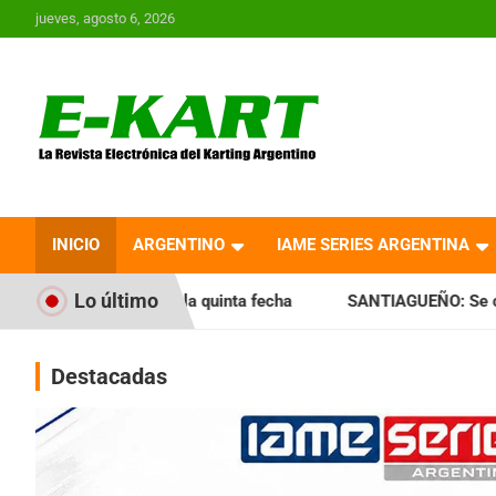
Saltar
jueves, agosto 6, 2026
al
contenido
E-Kart.com.ar | La
Revista Electrónica del
INICIO
ARGENTINO
IAME SERIES ARGENTINA
Karting en Argentina
Lo último
 la quinta fecha
SANTIAGUEÑO: Se cumplió con la quinta f
Destacadas