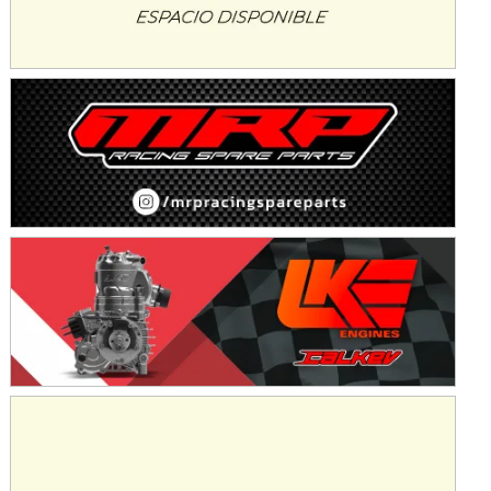
KDO - F6
Ciudad de Trenque Lauquen (Asfalto)
Trenque Lauquen (Buenos Aires)
ENTRERRIANO - F6 (POSTERGADA)
Parque de la Velocidad (Asfalto)
Villaguay (Entre Ríos)
VICTORIENSE - F7
El Cerro (Tierra)
Victoria (Entre Ríos)
PATAGONICO - F6
Moto Club Reginense (Tierra)
Gral. E. Godoy (Río Negro)
CSK - F7
Juventud Unida (Tierra)
Humboldt (Santa Fe)
NORESTE SANTAFESINO - F6
Ciudad de Avellaneda (Asfalto)