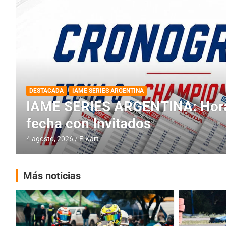
DESTACADA
INFORME CENTRAL
RMC BUENOS AIRES
RMC BUENOS AIRES: Cerró una
histórica en Baradero
4 agosto, 2026
E-Kart
Más noticias