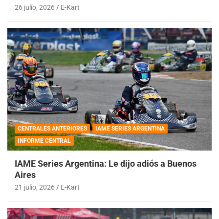
26 julio, 2026
E-Kart
CENTRALES ANTERIORES
IAME SERIES ARGENTINA
INFORME CENTRAL
IAME Series Argentina: Le dijo adiós a Buenos
Aires
21 julio, 2026
E-Kart