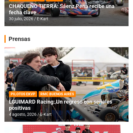
CHAQUEÑO TIERRA: Sáenz Peña recibe una
fecha clave
30 julio, 2026
E-Kart
Prensas
PILOTOS EKVP
RMC BUENOS AIRES
LGUIMARD Racing: Un regreso con señales
positivas
4 agosto, 2026
E-Kart