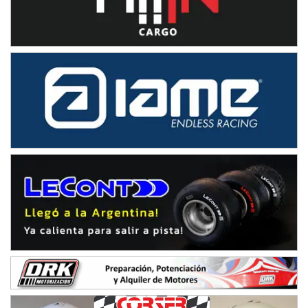
Humboldt (Santa Fe)
NORESTE SANTAFESINO - F6
Ciudad de Avellaneda (Asfalto)
Avellaneda (Santa Fe)
SUR SANTAFESINO - F4
José Samuel Sánchez (Tierra)
Rufino (Santa Fe)
TUCUMANO - F5
Juan Navarro (Asfalto)
El Timbó (Tucumán)