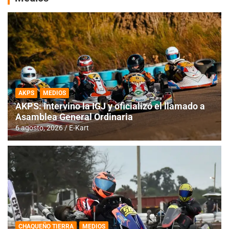
AKPS
MEDIOS
AKPS: Intervino la IGJ y oficializó el llamado a
Asamblea General Ordinaria
6 agosto, 2026
E-Kart
CHAQUEÑO TIERRA
MEDIOS