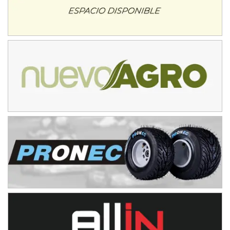
08/09-AGO
IAME SERIES ARGENTINA 6
Ramiro Tot (Asfalto)
Baradero (Buenos Aires)
KDO - F6
Ciudad de Trenque Lauquen (Asfalto)
Trenque Lauquen (Buenos Aires)
ENTRERRIANO - F6 (POSTERGADA)
Parque de la Velocidad (Asfalto)
Villaguay (Entre Ríos)
VICTORIENSE - F7
El Cerro (Tierra)
Victoria (Entre Ríos)
PATAGONICO - F6
Moto Club Reginense (Tierra)
Gral. E. Godoy (Río Negro)
CSK - F7
Juventud Unida (Tierra)