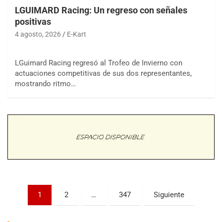
LGUIMARD Racing: Un regreso con señales
positivas
4 agosto, 2026
E-Kart
LGuimard Racing regresó al Trofeo de Invierno con
actuaciones competitivas de sus dos representantes,
COBERTURA ESPECIAL DE E-KART.COM.AR
08/09-AGO
mostrando ritmo…
IAME SERIES ARGENTINA 6
Ramiro Tot (Asfalto)
Baradero (Buenos Aires)
KDO - F6
Ciudad de Trenque Lauquen (Asfalto)
Trenque Lauquen (Buenos Aires)
ENTRERRIANO - F6 (POSTERGADA)
Parque de la Velocidad (Asfalto)
Paginación
1
2
…
347
Siguiente
Villaguay (Entre Ríos)
de
VICTORIENSE - F7