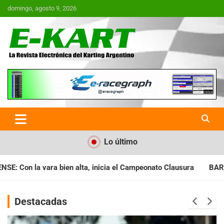
Saltar
domingo, agosto 9, 2026
al
contenido
E-Kart.com.ar | La Revista
Electrónica del Karting en
Argentina
Lo último
ia el Campeonato Clausura
BARILOCHENSE: Preparan una jornad
Destacadas