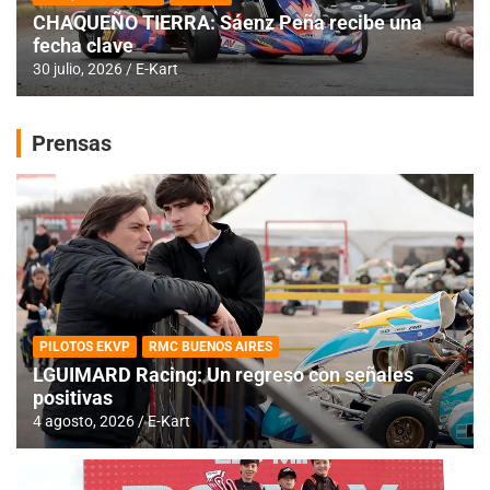
CHAQUEÑO TIERRA: Sáenz Peña recibe una
fecha clave
30 julio, 2026
E-Kart
Prensas
PILOTOS EKVP
RMC BUENOS AIRES
LGUIMARD Racing: Un regreso con señales
positivas
4 agosto, 2026
E-Kart