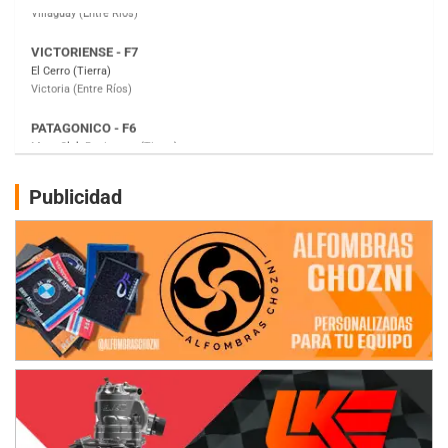
PATAGONICO - F6
Moto Club Reginense (Tierra)
Gral. E. Godoy (Río Negro)
CSK - F7
Juventud Unida (Tierra)
Humboldt (Santa Fe)
NORESTE SANTAFESINO - F6
Publicidad
Ciudad de Avellaneda (Asfalto)
Avellaneda (Santa Fe)
SUR SANTAFESINO - F4
José Samuel Sánchez (Tierra)
Rufino (Santa Fe)
TUCUMANO - F5
Juan Navarro (Asfalto)
El Timbó (Tucumán)
COBERTURA ESPECIAL DE E-KART.COM.AR
08/09-AGO