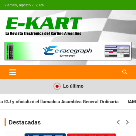
Saltar
viernes, agosto 7, 2026
al
contenido
E-Kart.com.ar | La Revista
Electrónica del Karting en
Argentina
Lo último
 Asamblea General Ordinaria
IAME SERIES ARGENTINA: Baradero r
Destacadas