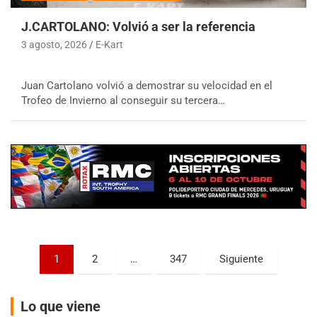
J.CARTOLANO: Volvió a ser la referencia
3 agosto, 2026
E-Kart
Juan Cartolano volvió a demostrar su velocidad en el
COBERTURA ESPECIAL DE E-KART.COM.AR
Trofeo de Invierno al conseguir su tercera…
08/09-AGO
IAME SERIES ARGENTINA 6
Ramiro Tot (Asfalto)
Baradero (Buenos Aires)
KDO - F6
Ciudad de Trenque Lauquen (Asfalto)
Trenque Lauquen (Buenos Aires)
ENTRERRIANO - F6 (POSTERGADA)
Parque de la Velocidad (Asfalto)
Paginación
1
2
…
347
Siguiente
Villaguay (Entre Ríos)
de
VICTORIENSE - F7
entradas
El Cerro (Tierra)
Lo que viene
Victoria (Entre Ríos)