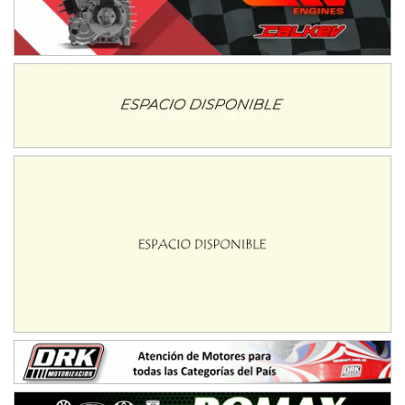
IAME SERIES ARGENTINA 6
Ramiro Tot (Asfalto)
Baradero (Buenos Aires)
KDO - F6
Ciudad de Trenque Lauquen (Asfalto)
Trenque Lauquen (Buenos Aires)
ENTRERRIANO - F6 (POSTERGADA)
Parque de la Velocidad (Asfalto)
Villaguay (Entre Ríos)
VICTORIENSE - F7
El Cerro (Tierra)
Victoria (Entre Ríos)
PATAGONICO - F6
Moto Club Reginense (Tierra)
Gral. E. Godoy (Río Negro)
CSK - F7
Juventud Unida (Tierra)
Humboldt (Santa Fe)