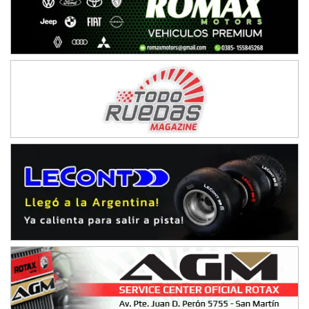
NORESTE SANTAFESINO - F6
Ciudad de Avellaneda (Asfalto)
Avellaneda (Santa Fe)
SUR SANTAFESINO - F4
José Samuel Sánchez (Tierra)
Rufino (Santa Fe)
TUCUMANO - F5
Juan Navarro (Asfalto)
El Timbó (Tucumán)