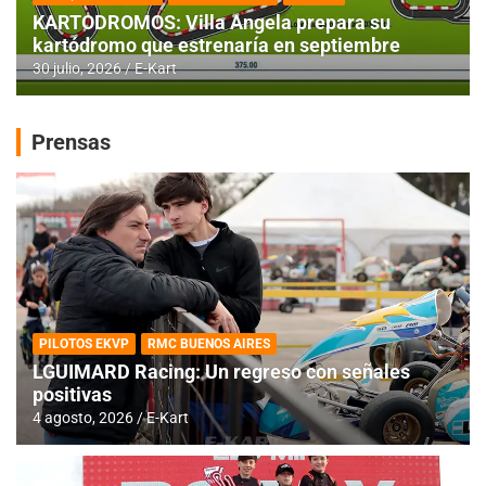
KARTODROMOS: Villa Angela prepara su
kartódromo que estrenaría en septiembre
30 julio, 2026
E-Kart
Prensas
PILOTOS EKVP
RMC BUENOS AIRES
LGUIMARD Racing: Un regreso con señales
positivas
4 agosto, 2026
E-Kart