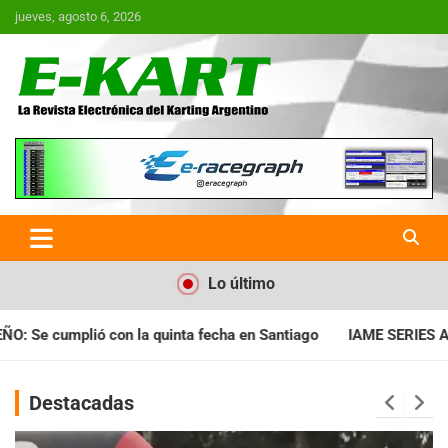
Saltar
jueves, agosto 6, 2026
al
contenido
E-Kart.com.ar | La Revista
Electrónica del Karting en
Argentina
Lo último
cha en Santiago
IAME SERIES ARGENTINA: Horarios para la fec
Destacadas