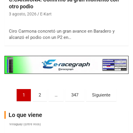
otro podio
3 agosto, 2026
E-Kart
COBERTURA ESPECIAL DE E-KART.COM.AR
08/09-AGO
Ciro Carmona concretó un gran avance en Baradero y
alcanzó el podio con un P2 en…
IAME SERIES ARGENTINA 6
Ramiro Tot (Asfalto)
Baradero (Buenos Aires)
KDO - F6
Ciudad de Trenque Lauquen (Asfalto)
Trenque Lauquen (Buenos Aires)
ENTRERRIANO - F6 (POSTERGADA)
Parque de la Velocidad (Asfalto)
Paginación
1
2
…
347
Siguiente
Villaguay (Entre Ríos)
de
VICTORIENSE - F7
entradas
Lo que viene
El Cerro (Tierra)
Victoria (Entre Ríos)
PATAGONICO - F6