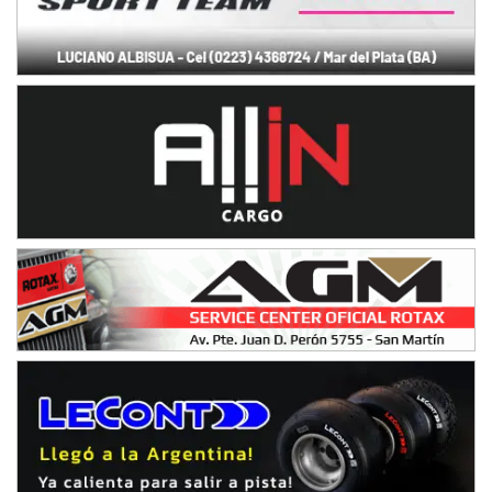
Ciudad de Avellaneda (Asfalto)
Avellaneda (Santa Fe)
SUR SANTAFESINO - F4
José Samuel Sánchez (Tierra)
Rufino (Santa Fe)
TUCUMANO - F5
Juan Navarro (Asfalto)
El Timbó (Tucumán)