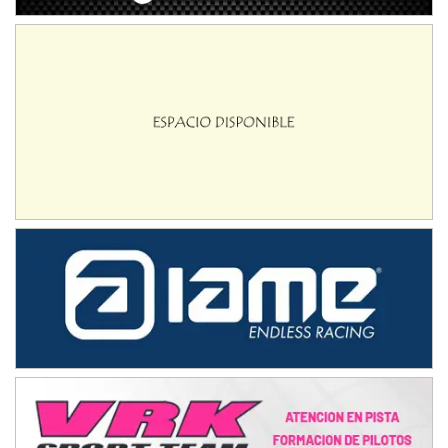
Baradero (Buenos Aires)
KDO - F6
Ciudad de Trenque Lauquen (Asfalto)
Trenque Lauquen (Buenos Aires)
ENTRERRIANO - F6 (POSTERGADA)
Parque de la Velocidad (Asfalto)
Villaguay (Entre Ríos)
VICTORIENSE - F7
El Cerro (Tierra)
Victoria (Entre Ríos)
PATAGONICO - F6
Moto Club Reginense (Tierra)
Gral. E. Godoy (Río Negro)
CSK - F7
Juventud Unida (Tierra)
Humboldt (Santa Fe)
NORESTE SANTAFESINO - F6