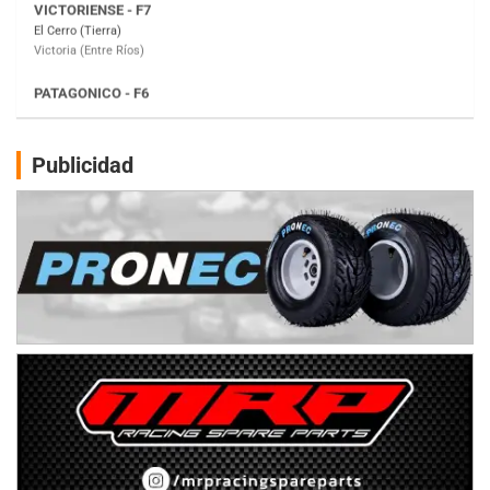
Moto Club Reginense (Tierra)
Gral. E. Godoy (Río Negro)
CSK - F7
Juventud Unida (Tierra)
Humboldt (Santa Fe)
NORESTE SANTAFESINO - F6
Publicidad
Ciudad de Avellaneda (Asfalto)
Avellaneda (Santa Fe)
SUR SANTAFESINO - F4
José Samuel Sánchez (Tierra)
Rufino (Santa Fe)
TUCUMANO - F5
Juan Navarro (Asfalto)
El Timbó (Tucumán)
COBERTURA ESPECIAL DE E-KART.COM.AR
08/09-AGO
IAME SERIES ARGENTINA 6
Ramiro Tot (Asfalto)