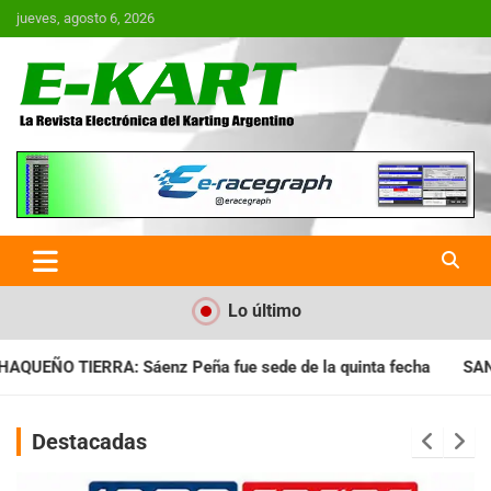
Saltar
jueves, agosto 6, 2026
al
contenido
E-Kart.com.ar | La Revista
Electrónica del Karting en
Argentina
Lo último
 sede de la quinta fecha
SANTIAGUEÑO: Se cumplió con la qu
Destacadas