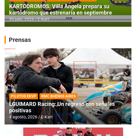
KARTODROMOS: Villa Angela prepara su
kartódromo que estrenaría en septiembre
30 julio, 2026
E-Kart
Prensas
PILOTOS EKVP
RMC BUENOS AIRES
LGUIMARD Racing: Un regreso con señales
positivas
4 agosto, 2026
E-Kart