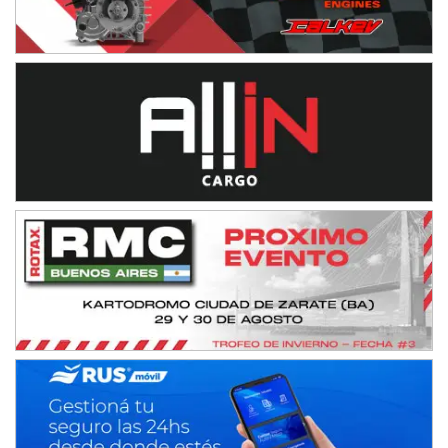
Baradero (Buenos Aires)
KDO - F6
Ciudad de Trenque Lauquen (Asfalto)
Trenque Lauquen (Buenos Aires)
ENTRERRIANO - F6 (POSTERGADA)
Parque de la Velocidad (Asfalto)
Villaguay (Entre Ríos)
VICTORIENSE - F7
El Cerro (Tierra)
Victoria (Entre Ríos)
PATAGONICO - F6
Moto Club Reginense (Tierra)
Gral. E. Godoy (Río Negro)
CSK - F7
Juventud Unida (Tierra)
Humboldt (Santa Fe)
NORESTE SANTAFESINO - F6
Ciudad de Avellaneda (Asfalto)