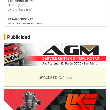
Moto Club Reginense (Tierra)
Gral. E. Godoy (Río Negro)
CSK - F7
Juventud Unida (Tierra)
Humboldt (Santa Fe)
NORESTE SANTAFESINO - F6
Publicidad
Ciudad de Avellaneda (Asfalto)
Avellaneda (Santa Fe)
SUR SANTAFESINO - F4
José Samuel Sánchez (Tierra)
Rufino (Santa Fe)
TUCUMANO - F5
Juan Navarro (Asfalto)
El Timbó (Tucumán)
COBERTURA ESPECIAL DE E-KART.COM.AR
08/09-AGO
IAME SERIES ARGENTINA 6
Ramiro Tot (Asfalto)