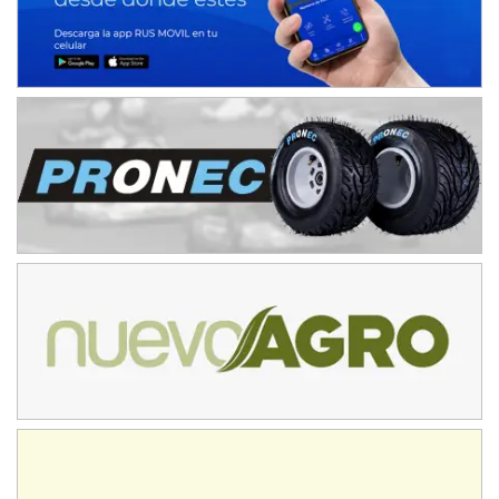
Avellaneda (Santa Fe)
SUR SANTAFESINO - F4
José Samuel Sánchez (Tierra)
Rufino (Santa Fe)
TUCUMANO - F5
Juan Navarro (Asfalto)
El Timbó (Tucumán)