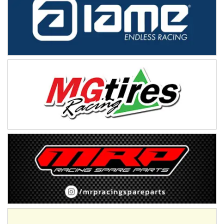
NORESTE SANTAFESINO - F6
Ciudad de Avellaneda (Asfalto)
Avellaneda (Santa Fe)
SUR SANTAFESINO - F4
José Samuel Sánchez (Tierra)
Rufino (Santa Fe)
TUCUMANO - F5
Juan Navarro (Asfalto)
El Timbó (Tucumán)