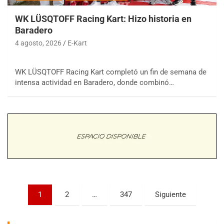
WK LÜSQTOFF Racing Kart: Hizo historia en
Baradero
4 agosto, 2026
E-Kart
COBERTURA ESPECIAL DE E-KART.COM.AR
WK LÜSQTOFF Racing Kart completó un fin de semana de
08/09-AGO
intensa actividad en Baradero, donde combinó…
IAME SERIES ARGENTINA 6
Ramiro Tot (Asfalto)
Baradero (Buenos Aires)
KDO - F6
Ciudad de Trenque Lauquen (Asfalto)
Trenque Lauquen (Buenos Aires)
ENTRERRIANO - F6 (POSTERGADA)
Parque de la Velocidad (Asfalto)
Villaguay (Entre Ríos)
Paginación
1
2
…
347
Siguiente
de
VICTORIENSE - F7
El Cerro (Tierra)
entradas
Victoria (Entre Ríos)