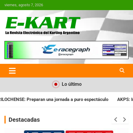
Saltar
viernes, agosto 7, 2026
al
contenido
E-Kart.com.ar | La Revista
Electrónica del Karting en
Argentina
Lo último
puro espectáculo
AKPS: Intervino la IGJ y oficializó el llama
Destacadas