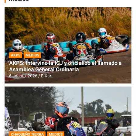
AKPS
MEDIOS
AKPS: Intervino la IGJ y oficializó el llamado a
Asamblea General Ordinaria
6 agosto, 2026
E-Kart
CHAQUEÑO TIERRA
MEDIOS