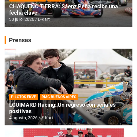
CHAQUEÑO TIERRA: Sáenz Peña recibe una
fecha clave
30 julio, 2026
E-Kart
Prensas
PILOTOS EKVP
RMC BUENOS AIRES
LGUIMARD Racing: Un regreso con señales
positivas
4 agosto, 2026
E-Kart