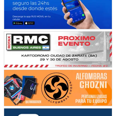
IAME SERIES ARGENTINA 6
Ramiro Tot (Asfalto)
Baradero (Buenos Aires)
KDO - F6
Ciudad de Trenque Lauquen (Asfalto)
Trenque Lauquen (Buenos Aires)
ENTRERRIANO - F6 (POSTERGADA)
Parque de la Velocidad (Asfalto)
Villaguay (Entre Ríos)
VICTORIENSE - F7
El Cerro (Tierra)
Victoria (Entre Ríos)
PATAGONICO - F6
Moto Club Reginense (Tierra)
Gral. E. Godoy (Río Negro)
CSK - F7
Juventud Unida (Tierra)
Humboldt (Santa Fe)